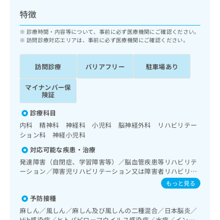
ッ
は
特徴
ク
こ
ナ
ち
診療時間・内容等について、事前に必ず医療機関にご確認ください。
ビ
ら
訪問診療対応エリアは、事前に必ず医療機関にご確認ください。
に
関
広
す
広
訪問診療
バリアフリー
駐車場あり
告
る
告
代
お
出
マイナンバー保
理
問
険証
稿
店
い
の
診療科目
合
の
お
わ
方
問
内科 精神科 神経科 小児科 脳神経外科 リハビリテー
せ
い
ション科 神経小児科
は
は
合
こ
対応可能な疾患・治療
こ
わ
ち
発達障害（自閉症、学習障害等）／脳血管疾患等リハビリテ
ち
せ
ら
ーション／障害児リハビリテーション又は障害者リハビリテ
ら
は
ーション／小児神経疾患／在宅における看取り
こ
もっと見る
こち
ち
広
予防接種
らは
広
ら
告
マイ
麻しん／風しん／麻しん及び風しんの二種混合／日本脳炎／
告
出
ナビ
Hib感染症／ヒトパピローマウイルス感染症／水痘／インフ