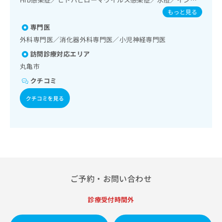
出
稿
クリ
資
ルエンザ／成人の肺炎球菌感染症／B型肝炎／ロタウイルス
もっと見る
稿
ニッ
の
料
感染症
クナ
の
お
の
専門医
ビサ
お
問
ご
イト
外科専門医／消化器外科専門医／小児神経専門医
問
い
請
への
い
合
訪問診療対応エリア
お問
求
合
合せ
わ
は
丸亀市
フォ
わ
せ
こ
ーム
クチコミ
せ
は
ち
とな
は
こ
ら
りま
クチコミを見る
こ
ち
す。
ち
ら
クリ
無
ら
ニッ
料
クの
資
情
予
料
報
約・
の
症状
拡
のご
ご
充
相談
請
の
ご予約・お問い合わせ
など
求
お
はで
は
申
きま
診療受付時間外
こ
せん
し
ので
ち
込