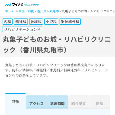
一
般
ホーム
中国・四国
香川県
丸亀市
丸亀子どものお城・リハビリクリニ
ユ
内科
精神科
神経科
小児科
脳神経外科
ー
ザ
リハビリテーション科
ー
丸亀子どものお城・リハビリクリニ
の
方
ック（香川県丸亀市）
は
こ
ち
丸亀子どものお城・リハビリクリニックは香川県丸亀市にありま
ら
す。内科／精神科／神経科／小児科／脳神経外科／リハビリテーシ
ョン科の診察をしています。
医
マ
療
イ
関
ナ
係
ビ
特徴
者
ク
アクセス
診療時間
紹介記事
医師
の
リ
方
ニ