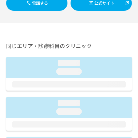
ご了
ら
み
電話する
公式サイト
承く
は
ださ
こ
無
い。
ち
料
ら
情
報
拡
掲
同じエリア・診療科目のクリニック
充
載
の
情
お
報
loading...
申
の
loading...
し
修
込
正
み
は
は
こ
こ
ち
ち
loading...
ら
ら
loading...
そ
の
他
の