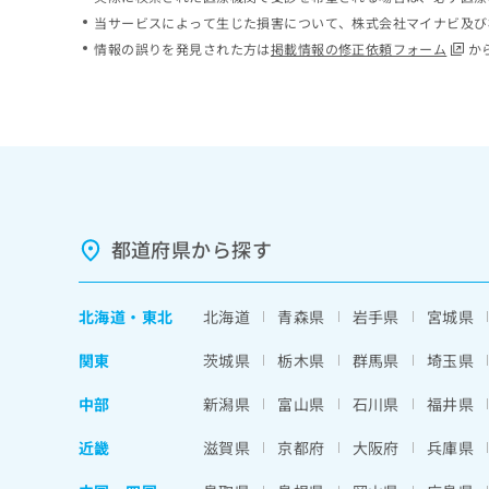
ち
み
当サービスによって生じた損害について、株式会社マイナビ及び
ら
は
情報の誤りを発見された方は
掲載情報の修正依頼フォーム
か
こ
ち
そ
ら
の
他
の
お
問
い
都道府県から探す
合
わ
せ
北海道
・
東北
北海道
青森県
岩手県
宮城県
は
こ
関東
茨城県
栃木県
群馬県
埼玉県
ち
ら
中部
新潟県
富山県
石川県
福井県
近畿
滋賀県
京都府
大阪府
兵庫県