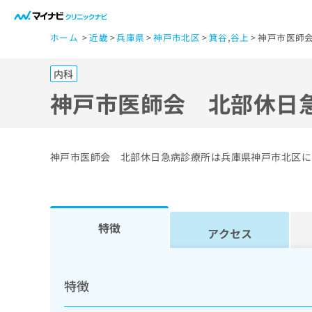
一
ホーム
近畿
兵庫県
神戸市北区
箕谷
,
谷上
神戸市医師
般
ユ
内科
ー
ザ
神戸市医師会 北部休日
ー
の
方
神戸市医師会 北部休日急病診療所は兵庫県神戸市北区に
は
こ
ち
ら
特徴
アクセス
医
マ
療
イ
特徴
ナ
関
ビ