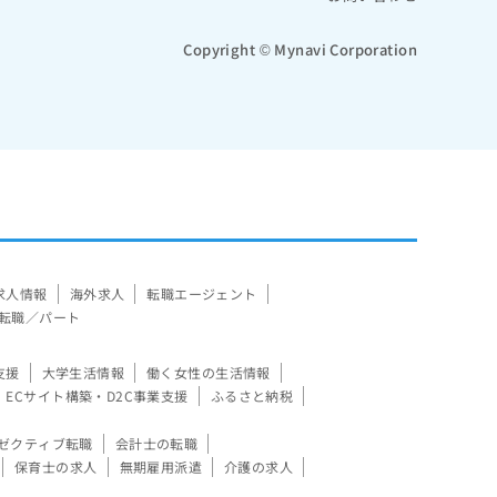
Copyright © Mynavi Corporation
求人情報
海外求人
転職エージェント
転職／パート
支援
大学生活情報
働く女性の生活情報
ECサイト構築・D2C事業支援
ふるさと納税
ゼクティブ転職
会計士の転職
保育士の求人
無期雇用派遣
介護の求人