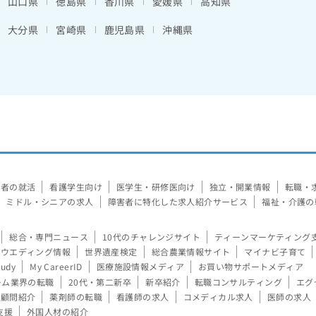
山口県
徳島県
香川県
愛媛県
高知県
大分県
宮崎県
鹿児島県
沖縄県
験者の就活
看護学生向け
医学生・研修医向け
独立・開業情報
転職・
ミドル・シニアの求人
障害者に特化した求人紹介サービス
福祉・介護の
総合・専門ニュース
10代のチャレンジサイト
ティーンマーケティング
ウエディング情報
世界遺産検定
総合農業情報サイト
マイナビ子育て
tudy
My CareerID
医療施設情報メディア
お買い物サポートメディア
ーム業界の転職
20代・第二新卒
新卒紹介
転職コンサルティング
エグ
顧問紹介
薬剤師の転職
看護師の求人
コメディカル求人
医師の求人
支援
外国人材の紹介