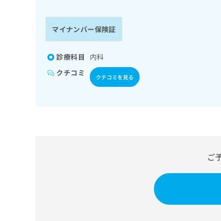
係
ク
者
リ
の
ニ
マイナンバー保険証
ッ
方
ク
は
ナ
診療科目
内科
こ
ビ
クチコミ
ち
に
クチコミを見る
関
ら
す
る
お
広
広
問
告
告
い
出
代
合
稿
わ
ご
理
の
せ
店
お
は
の
問
こ
い
方
ち
合
ら
は
わ
こ