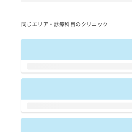
せ
こち
ち
らは
は
マイ
こ
ら
ナビ
ち
クリ
同じエリア・診療科目のクリニック
ら
ニッ
クナ
広
ビサ
広
資
イト
告
告
への
料
出
出
お問
の
稿
合せ
稿
ご
の
フォ
の
請
お
ーム
お
求
問
とな
問
りま
は
い
い
す。
こ
合
合
クリ
ち
わ
ニッ
わ
ら
せ
クの
せ
は
予
は
約・
こ
こ
無
症状
ち
ち
のご
料
ら
相談
ら
情
など
報
はで