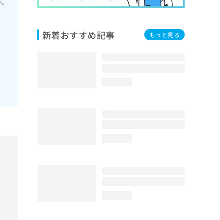
い。
新着おすすめ記事
もっと見る
loading...
loading...
loading...