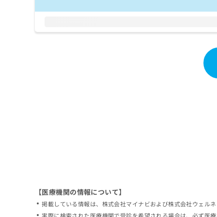
拡
資
きま
充
料
せん
の
ので
の
ご了
お
ご
承く
申
請
ださ
し
求
い。
込
は
み
こ
は
ち
こ
ら
ち
ら
無
料
掲
情
載
報
情
拡
報
充
の
の
修
お
【医療機関の情報について】
正
申
掲載している情報は、株式会社マイナビおよび株式会社ウェルネ
は
し
こ
実際に検索された医療機関で受診を希望される場合は、必ず医療
込