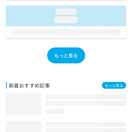
ご了
ら
み
承く
は
ださ
loading...
こ
無
い。
loading...
ち
料
ら
情
報
拡
掲
充
載
の
情
もっと見る
お
報
申
の
し
修
込
正
み
は
新着おすすめ記事
もっと見る
は
こ
こ
ち
ち
ら
ら
loading...
そ
の
他
の