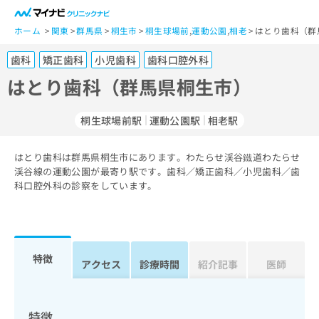
一
般
ホーム
関東
群馬県
桐生市
桐生球場前
,
運動公園
,
相老
はとり歯科（群
ユ
歯科
矯正歯科
小児歯科
歯科口腔外科
ー
ザ
はとり歯科（群馬県桐生市）
ー
の
桐生球場前駅
運動公園駅
相老駅
方
は
こ
はとり歯科は群馬県桐生市にあります。わたらせ渓谷鐵道わたらせ
渓谷線の運動公園が最寄り駅です。歯科／矯正歯科／小児歯科／歯
ち
科口腔外科の診察をしています。
ら
医
マ
療
イ
関
ナ
特徴
アクセス
診療時間
紹介記事
医師
係
ビ
者
ク
の
リ
方
ニ
特徴