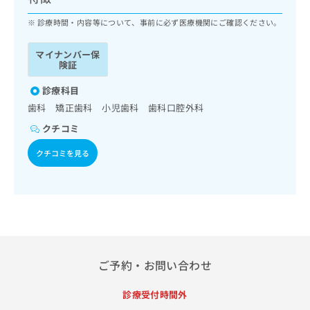
ッ
は
ク
診療時間・内容等について、事前に必ず医療機関にご確認ください。
こ
ナ
ち
ビ
ら
マイナンバー保
に
険証
関
広
す
診療科目
広
告
る
告
歯科 矯正歯科 小児歯科 歯科口腔外科
代
お
出
クチコミ
理
問
稿
店
い
の
クチコミを見る
合
の
お
わ
方
問
せ
い
は
は
合
こ
こ
わ
ち
ち
せ
ら
ら
は
こ
ご予約・お問い合わせ
こち
ち
広
らは
広
ら
告
マイ
診療受付時間外
告
出
ナビ