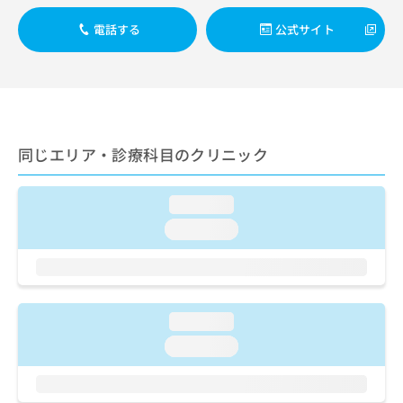
出
稿
クリ
資
稿
ニッ
の
料
電話する
公式サイト
クナ
の
お
の
ビサ
お
問
ご
イト
問
い
請
への
い
合
お問
求
合
合せ
わ
は
フォ
わ
せ
こ
ーム
せ
同じエリア・診療科目のクリニック
は
ち
とな
は
こ
ら
りま
こ
ち
す。
ち
loading...
ら
クリ
無
ら
ニッ
loading...
料
クの
資
情
予
料
報
約・
の
症状
拡
のご
ご
充
相談
請
loading...
の
など
求
お
はで
loading...
は
申
きま
こ
せん
し
ので
ち
込