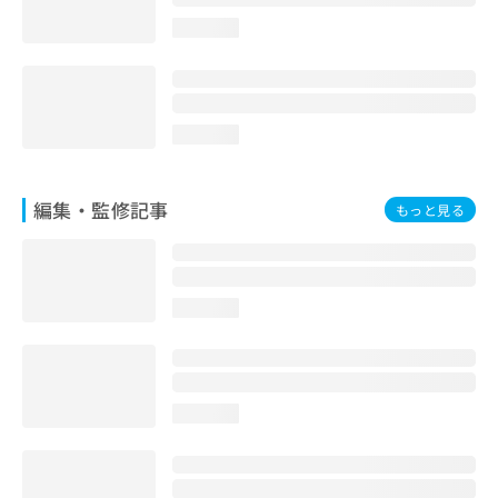
お
loading...
問
い
合
わ
せ
loading...
は
こ
ち
編集・監修記事
もっと見る
ら
loading...
loading...