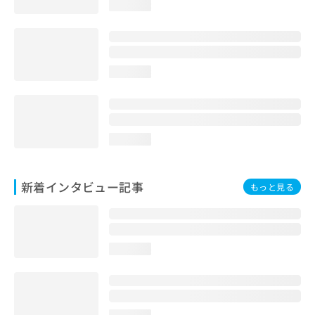
loading...
loading...
loading...
新着インタビュー記事
もっと見る
loading...