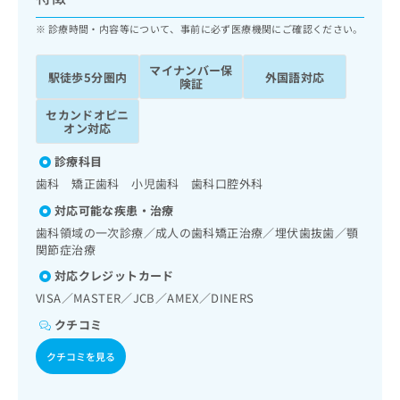
ッ
は
ク
診療時間・内容等について、事前に必ず医療機関にご確認ください。
こ
ナ
ち
ビ
ら
マイナンバー保
駅徒歩5分圏内
外国語対応
に
険証
関
広
セカンドオピニ
す
広
告
オン対応
る
告
代
お
出
診療科目
理
問
稿
歯科 矯正歯科 小児歯科 歯科口腔外科
店
い
の
合
の
お
対応可能な疾患・治療
わ
方
問
歯科領域の一次診療／成人の歯科矯正治療／埋伏歯抜歯／顎
せ
い
は
関節症治療
は
合
こ
対応クレジットカード
こ
わ
ち
ち
せ
VISA／MASTER／JCB／AMEX／DINERS
ら
ら
は
クチコミ
こ
こち
ち
広
クチコミを見る
らは
広
ら
告
マイ
告
出
ナビ