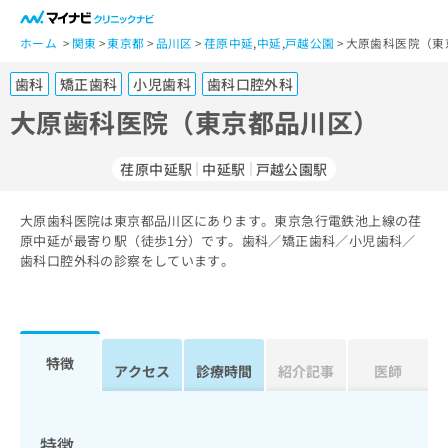
一
般
ホーム
関東
東京都
品川区
荏原中延
,
中延
,
戸越公園
大原歯科医院（東
ユ
歯科
矯正歯科
小児歯科
歯科口腔外科
ー
ザ
大原歯科医院（東京都品川区）
ー
の
荏原中延駅
中延駅
戸越公園駅
方
は
こ
大原歯科医院は東京都品川区にあります。東京急行電鉄池上線の荏
原中延が最寄り駅（徒歩1分）です。歯科／矯正歯科／小児歯科／
ち
歯科口腔外科の診察をしています。
ら
医
マ
療
イ
関
ナ
特徴
アクセス
診療時間
紹介記事
医師
係
ビ
者
ク
の
リ
方
ニ
特徴