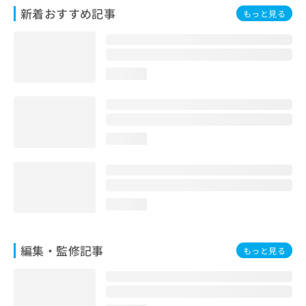
お
新着おすすめ記事
もっと見る
問
い
合
わ
loading...
せ
は
こ
ち
ら
loading...
loading...
編集・監修記事
もっと見る