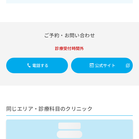
出
稿
クリ
資
稿
ニッ
の
料
クナ
の
お
の
ビサ
お
問
ご
イト
問
い
請
への
い
合
お問
ご予約・お問い合わせ
求
合
合せ
わ
は
フォ
わ
せ
こ
診療受付時間外
ーム
せ
は
ち
とな
は
こ
ら
りま
こ
ち
電話する
公式サイト
す。
ち
ら
クリ
無
ら
ニッ
料
クの
資
情
予
料
報
約・
の
症状
拡
のご
ご
充
同じエリア・診療科目のクリニック
相談
請
の
など
求
お
はで
は
申
きま
loading...
こ
せん
し
loading...
ので
ち
込