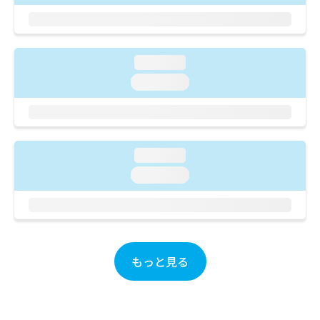
ご了
ら
み
承く
は
ださ
こ
無
い。
ち
料
loading...
ら
情
報
loading...
拡
掲
充
載
の
情
お
報
申
の
loading...
し
修
loading...
込
正
み
は
は
こ
こ
ち
ち
ら
ら
もっと見る
そ
の
他
の