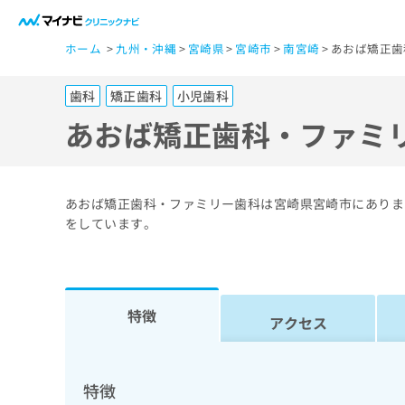
一
ホーム
九州・沖縄
宮崎県
宮崎市
南宮崎
あおば矯正歯
般
ユ
歯科
矯正歯科
小児歯科
ー
ザ
あおば矯正歯科・ファミ
ー
の
方
あおば矯正歯科・ファミリー歯科は宮崎県宮崎市にありま
は
をしています。
こ
ち
ら
特徴
アクセス
医
マ
療
イ
ナ
関
特徴
ビ