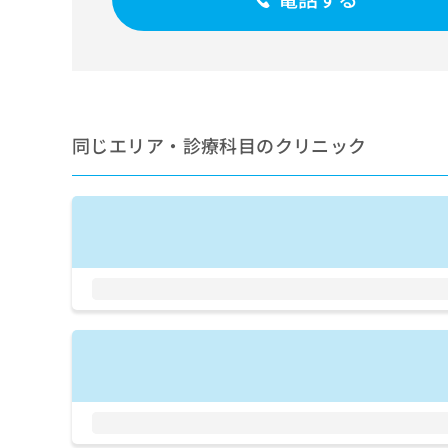
せ
こち
ち
らは
は
マイ
こ
ら
ナビ
ち
クリ
ら
ニッ
クナ
広
ビサ
広
資
イト
同じエリア・診療科目のクリニック
告
告
への
料
出
出
お問
の
稿
合せ
稿
ご
の
フォ
の
請
お
ーム
お
求
問
とな
問
りま
は
い
い
す。
こ
合
合
クリ
ち
わ
ニッ
わ
ら
せ
クの
せ
は
予
は
約・
こ
こ
無
症状
ち
ち
のご
料
ら
相談
ら
情
など
報
はで