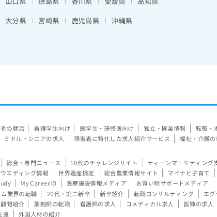
山口県
徳島県
香川県
愛媛県
高知県
大分県
宮崎県
鹿児島県
沖縄県
験者の就活
看護学生向け
医学生・研修医向け
独立・開業情報
転職・
ミドル・シニアの求人
障害者に特化した求人紹介サービス
福祉・介護の
総合・専門ニュース
10代のチャレンジサイト
ティーンマーケティング
ウエディング情報
世界遺産検定
総合農業情報サイト
マイナビ子育て
tudy
My CareerID
医療施設情報メディア
お買い物サポートメディア
ーム業界の転職
20代・第二新卒
新卒紹介
転職コンサルティング
エグ
顧問紹介
薬剤師の転職
看護師の求人
コメディカル求人
医師の求人
支援
外国人材の紹介