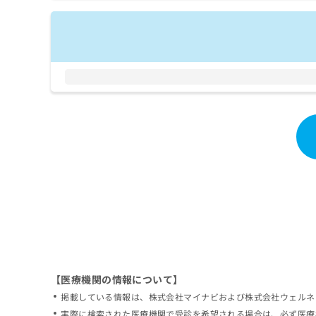
拡
資
きま
充
料
せん
の
ので
の
ご了
お
ご
承く
申
請
ださ
し
求
い。
込
は
み
こ
は
ち
こ
ら
ち
ら
無
料
掲
情
載
報
情
拡
報
充
の
の
修
お
【医療機関の情報について】
正
申
掲載している情報は、株式会社マイナビおよび株式会社ウェルネ
は
し
こ
実際に検索された医療機関で受診を希望される場合は、必ず医療
込