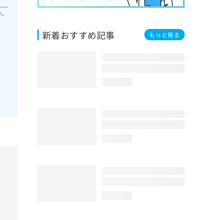
い。
新着おすすめ記事
もっと見る
loading...
loading...
loading...