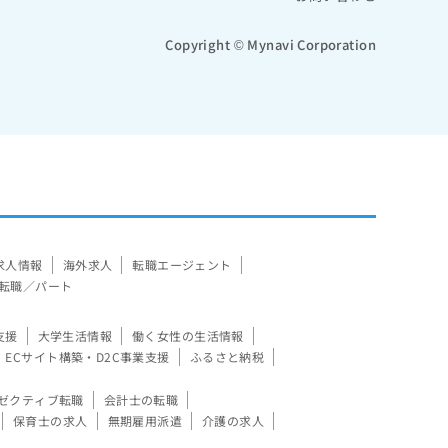
Copyright © Mynavi Corporation
求人情報
海外求人
転職エージェント
転職／パート
支援
大学生活情報
働く女性の生活情報
ECサイト構築・D2C事業支援
ふるさと納税
ゼクティブ転職
会計士の転職
保育士の求人
無期雇用派遣
介護の求人