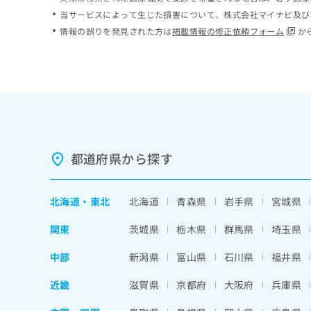
ち
み
当サービスによって生じた損害について、株式会社マイナビ及び
ら
は
情報の誤りを発見された方は
掲載情報の修正依頼フォーム
か
こ
ち
そ
ら
の
他
の
お
問
い
都道府県から探す
合
わ
せ
北海道
・
東北
北海道
青森県
岩手県
宮城県
は
こ
関東
茨城県
栃木県
群馬県
埼玉県
ち
ら
中部
新潟県
富山県
石川県
福井県
近畿
滋賀県
京都府
大阪府
兵庫県