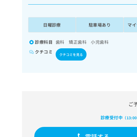
係
ク
者
リ
の
ニ
ッ
方
日曜診療
駐車場あり
マイ
ク
は
ナ
こ
ビ
診療科目
歯科 矯正歯科 小児歯科
ち
に
クチコミ
関
ら
クチコミを見る
す
る
お
広
広
問
告
告
い
出
代
合
稿
わ
理
の
せ
ご
店
お
は
の
問
こ
診療受付中
（13:0
い
方
ち
合
ら
は
わ
電話する
こ