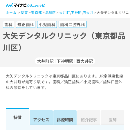
一
般
ホーム
関東
東京都
品川区
大井町
,
下神明
,
西大井
大矢デンタルクリニ
ユ
歯科
矯正歯科
小児歯科
歯科口腔外科
ー
ザ
大矢デンタルクリニック（東京都品
ー
川区）
の
方
は
大井町駅
下神明駅
西大井駅
こ
ち
大矢デンタルクリニックは東京都品川区にあります。JR京浜東北線
ら
の大井町が最寄り駅です。歯科／矯正歯科／小児歯科／歯科口腔外
科の診察をしています。
医
マ
療
イ
関
ナ
係
ビ
者
ク
特徴
アクセス
診療時間
紹介記事
医師
の
リ
方
ニ