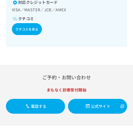
出
対応クレジットカード
稿
クリ
資
稿
ニッ
の
料
VISA／MASTER／JCB／AMEX
クナ
の
お
の
ビサ
クチコミ
お
問
ご
イト
問
い
請
への
クチコミを見る
い
合
お問
求
合
合せ
わ
は
フォ
わ
せ
こ
ーム
せ
は
ち
とな
は
こ
ら
りま
こ
ち
す。
ち
ら
クリ
無
ら
ニッ
料
ご予約・お問い合わせ
クの
資
情
予
料
報
約・
まもなく診療受付開始
の
症状
拡
のご
ご
充
相談
請
の
電話する
公式サイト
など
求
お
はで
は
申
きま
こ
せん
し
ので
ち
込