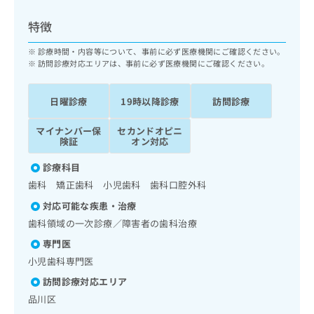
ッ
は
ク
こ
特徴
ナ
ち
ビ
診療時間・内容等について、事前に必ず医療機関にご確認ください。
ら
に
訪問診療対応エリアは、事前に必ず医療機関にご確認ください。
関
広
す
広
告
日曜診療
19時以降診療
訪問診療
る
告
代
お
出
マイナンバー保
セカンドオピニ
理
問
稿
険証
オン対応
店
い
の
合
の
お
診療科目
わ
方
問
歯科 矯正歯科 小児歯科 歯科口腔外科
せ
い
は
は
合
対応可能な疾患・治療
こ
こ
わ
歯科領域の一次診療／障害者の歯科治療
ち
ち
せ
ら
専門医
ら
は
小児歯科専門医
こ
こち
ち
広
訪問診療対応エリア
らは
広
ら
告
マイ
品川区
告
出
ナビ