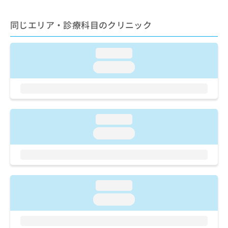
ご了
ら
み
承く
は
ださ
同じエリア・診療科目のクリニック
こ
無
い。
ち
料
ら
情
loading...
報
loading...
拡
掲
充
載
の
情
お
報
申
の
し
loading...
修
込
正
loading...
み
は
は
こ
こ
ち
ち
ら
ら
loading...
そ
loading...
の
他
の