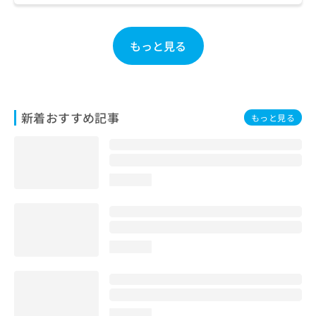
お
問
い
もっと見る
合
わ
せ
は
こ
新着おすすめ記事
もっと見る
ち
ら
loading...
loading...
loading...