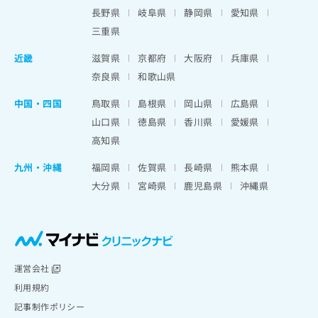
出
稿
クリ
資
長野県
岐阜県
静岡県
愛知県
稿
ニッ
の
料
クナ
三重県
の
お
の
ビサ
お
問
ご
イト
近畿
滋賀県
京都府
大阪府
兵庫県
問
い
請
への
い
奈良県
和歌山県
合
お問
求
合
合せ
わ
は
フォ
わ
中国・四国
鳥取県
島根県
岡山県
広島県
せ
こ
ーム
せ
は
ち
山口県
徳島県
香川県
愛媛県
とな
は
こ
ら
りま
高知県
こ
ち
す。
ち
ら
クリ
九州・沖縄
福岡県
佐賀県
長崎県
熊本県
無
ら
ニッ
料
大分県
宮崎県
鹿児島県
沖縄県
クの
資
情
予
料
報
約・
の
症状
拡
のご
ご
充
相談
請
の
など
求
お
運営会社
はで
は
申
きま
利用規約
こ
せん
し
記事制作ポリシー
ので
ち
込