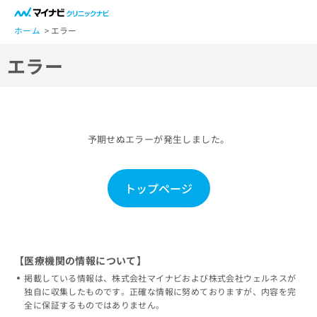
一
般
ホーム
エラー
ユ
エラー
ー
ザ
ー
の
方
予期せぬエラーが発生しました。
は
こ
ち
トップページ
ら
医
マ
療
イ
関
ナ
【医療機関の情報について】
係
ビ
掲載している情報は、株式会社マイナビおよび株式会社ウェルネスが
者
ク
独自に収集したものです。正確な情報に努めておりますが、内容を完
の
リ
全に保証するものではありません。
方
ニ