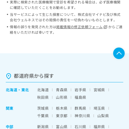
実際に検索された医療機関で受診を希望される場合は、必ず医療機関
ッ
は
に確認していただくことをお勧めします。
ク
こ
ナ
当サービスによって生じた損害について、株式会社マイナビ及び株式
ち
会社ウェルネスではその賠償の責任を一切負わないものとします。
ビ
ら
に
情報の誤りを発見された方は
掲載情報の修正依頼フォーム
からご連
関
絡をいただければ幸いです。
広
す
広
告
る
告
代
お
出
理
問
稿
店
い
の
合
の
お
わ
方
問
都道府県から探す
せ
い
は
は
合
こ
こ
北海道
・
東北
北海道
青森県
岩手県
宮城県
わ
ち
ち
せ
秋田県
山形県
福島県
ら
ら
は
こ
関東
茨城県
栃木県
群馬県
埼玉県
こち
ち
広
千葉県
東京都
神奈川県
山梨県
らは
広
ら
告
マイ
告
出
中部
ナビ
新潟県
富山県
石川県
福井県