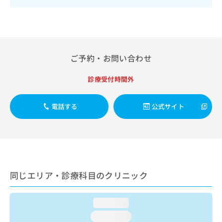
出
稿
クリ
資
稿
ニッ
の
料
クナ
の
お
の
ビサ
お
問
ご
イト
問
い
請
への
い
合
お問
求
ご予約・お問い合わせ
合
合せ
わ
は
フォ
わ
せ
こ
診療受付時間外
ーム
せ
は
ち
とな
は
こ
ら
りま
こ
ち
す。
電話する
公式サイト
ち
ら
クリ
無
ら
ニッ
料
クの
資
情
予
料
報
約・
の
症状
拡
のご
ご
充
相談
同じエリア・診療科目のクリニック
請
の
など
求
お
はで
は
申
きま
loading...
こ
せん
し
ので
ち
loading...
込