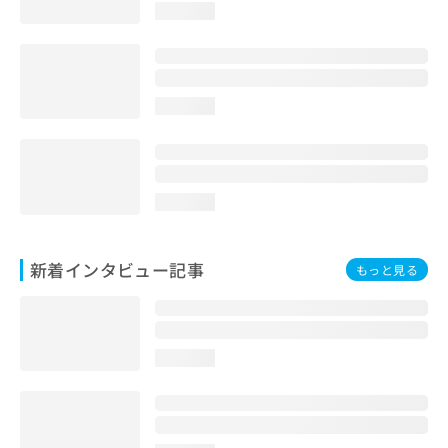
loading...
loading...
loading...
新着インタビュー記事
もっと見る
loading...