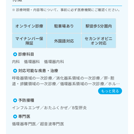
ッ
は
ク
診療時間・内容等について、事前に必ず医療機関にご確認ください。
こ
ナ
ち
ビ
ら
オンライン診療
駐車場あり
駅徒歩5分圏内
に
関
広
マイナンバー保
セカンドオピニ
す
広
外国語対応
告
険証
オン対応
る
告
代
お
出
診療科目
理
問
稿
内科 循環器科 循環器内科
店
い
の
合
の
お
対応可能な疾患・治療
わ
方
問
呼吸器領域の一次診療／消化器系領域の一次診療／肝･胆
せ
い
は
道・膵臓領域の一次診療／循環器系領域の一次診療／ホルタ
は
合
こ
ー型心電図検査／腎･泌尿器系領域の一次診療／内分泌･代
もっと見る
こ
わ
謝･栄養領域の一次診療／血液・免疫系領域の一次診療／小
ち
ち
せ
予防接種
児循環器疾患／漢方薬の処方
ら
ら
は
インフルエンザ／おたふくかぜ／B型肝炎
こ
こち
専門医
ち
広
らは
広
ら
循環器専門医／超音波専門医
告
マイ
告
出
ナビ