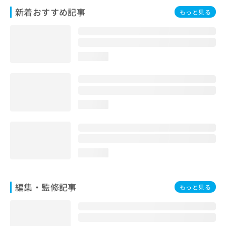
お
新着おすすめ記事
もっと見る
問
い
合
わ
せ
loading...
は
こ
ち
ら
loading...
loading...
編集・監修記事
もっと見る