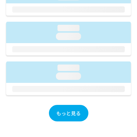
ご了
ら
み
承く
は
ださ
こ
無
い。
ち
料
ら
loading...
情
報
loading...
拡
掲
充
載
の
情
お
報
申
の
loading...
し
修
loading...
込
正
み
は
は
こ
こ
ち
ち
ら
ら
もっと見る
そ
の
他
の