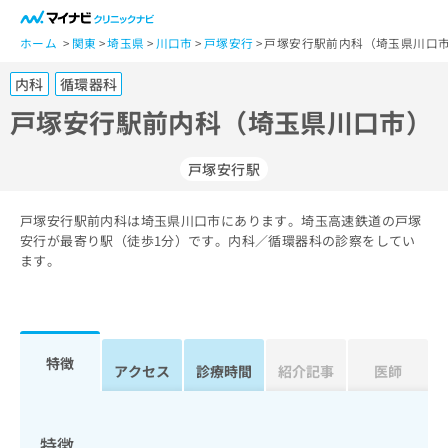
一
般
ホーム
関東
埼玉県
川口市
戸塚安行
戸塚安行駅前内科（埼玉県川口市
ユ
内科
循環器科
ー
ザ
戸塚安行駅前内科（埼玉県川口市）
ー
の
戸塚安行駅
方
は
こ
戸塚安行駅前内科は埼玉県川口市にあります。埼玉高速鉄道の戸塚
安行が最寄り駅（徒歩1分）です。内科／循環器科の診察をしてい
ち
ます。
ら
医
マ
療
イ
関
ナ
特徴
アクセス
診療時間
紹介記事
医師
係
ビ
者
ク
の
リ
方
ニ
特徴