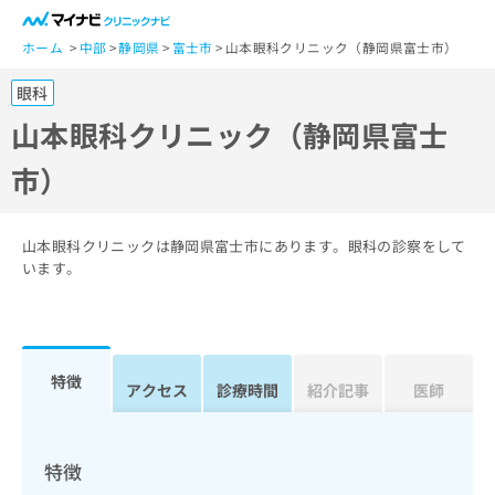
一
般
ホーム
中部
静岡県
富士市
山本眼科クリニック（静岡県富士市）
ユ
眼科
ー
ザ
山本眼科クリニック（静岡県富士
ー
市）
の
方
は
こ
山本眼科クリニックは静岡県富士市にあります。眼科の診察をして
ち
います。
ら
医
マ
療
イ
特徴
関
アクセス
診療時間
紹介記事
医師
ナ
係
ビ
者
ク
の
リ
特徴
方
ニ