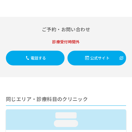
出
稿
クリ
資
稿
ニッ
の
料
クナ
の
お
の
ビサ
お
問
ご
イト
問
い
請
への
ご予約・お問い合わせ
い
合
お問
求
合
合せ
わ
は
診療受付時間外
フォ
わ
せ
こ
ーム
せ
は
ち
とな
は
こ
ら
りま
電話する
公式サイト
こ
ち
す。
ち
ら
クリ
無
ら
ニッ
料
クの
資
情
予
料
報
約・
の
症状
拡
のご
同じエリア・診療科目のクリニック
ご
充
相談
請
の
など
求
お
はで
loading...
は
申
きま
こ
せん
し
loading...
ので
ち
込