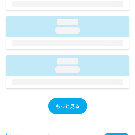
ご了
ら
み
承く
は
ださ
こ
無
い。
ち
料
loading...
ら
情
loading...
報
拡
掲
充
載
の
情
お
報
loading...
申
の
loading...
し
修
込
正
み
は
は
こ
こ
ち
ち
ら
もっと見る
ら
そ
の
他
の