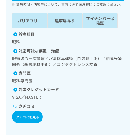
ッ
は
診療時間・内容等について、事前に必ず医療機関にご確認ください。
ク
こ
ナ
ち
マイナンバー保
バリアフリー
駐車場あり
ビ
険証
ら
に
関
診療科目
広
す
広
眼科
告
る
告
代
対応可能な疾患・治療
お
出
理
問
眼領域の一次診療／水晶体再建術（白内障手術）／網膜光凝
稿
店
い
固術（網膜剥離手術）／コンタクトレンズ検査
の
合
の
お
専門医
わ
方
問
眼科専門医
せ
い
は
は
合
対応クレジットカード
こ
こ
わ
ち
VISA／MASTER
ち
せ
ら
クチコミ
ら
は
こ
クチコミを見る
こち
ち
広
らは
広
ら
告
マイ
告
出
ナビ