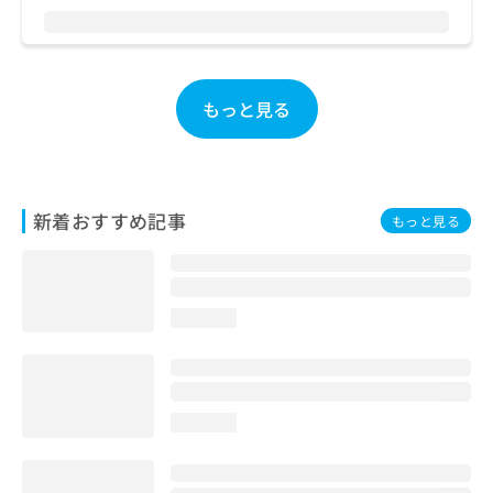
お
問
い
合
わ
もっと見る
せ
は
こ
ち
ら
新着おすすめ記事
もっと見る
loading...
loading...