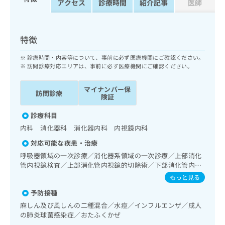
アクセス
診療時間
紹介記事
医師
ッ
は
ク
こ
ナ
ち
ビ
特徴
ら
に
関
診療時間・内容等について、事前に必ず医療機関にご確認ください。
広
す
訪問診療対応エリアは、事前に必ず医療機関にご確認ください。
広
告
る
告
代
お
出
マイナンバー保
訪問診療
理
問
険証
稿
店
い
の
診療科目
合
の
お
わ
方
問
内科 消化器科 消化器内科 内視鏡内科
せ
い
は
対応可能な疾患・治療
は
合
こ
呼吸器領域の一次診療／消化器系領域の一次診療／上部消化
こ
わ
ち
管内視鏡検査／上部消化管内視鏡的切除術／下部消化管内視
ち
せ
ら
鏡検査／下部消化管内視鏡的切除術／肝･胆道・膵臓領域の
ら
は
もっと見る
一次診療／循環器系領域の一次診療／腎･泌尿器系領域の一
こ
予防接種
次診療／内分泌･代謝･栄養領域の一次診療／血液・免疫系領
こち
ち
広
域の一次診療
らは
麻しん及び風しんの二種混合／水痘／インフルエンザ／成人
広
ら
告
マイ
の肺炎球菌感染症／おたふくかぜ
告
出
ナビ