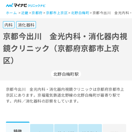
一
般
ホーム
近畿
京都府
京都市上京区
北野白梅町
京都今出川 金光内科・
ユ
内科
消化器科
ー
ザ
京都今出川 金光内科・消化器内視
ー
鏡クリニック（京都府京都市上京
の
方
区）
は
こ
ち
北野白梅町駅
ら
京都今出川 金光内科・消化器内視鏡クリニックは京都府京都市上
医
マ
京区にあります。京福電気鉄道北野線の北野白梅町が最寄り駅で
療
イ
す。内科／消化器科の診察をしています。
関
ナ
係
ビ
者
ク
の
リ
方
ニ
特徴