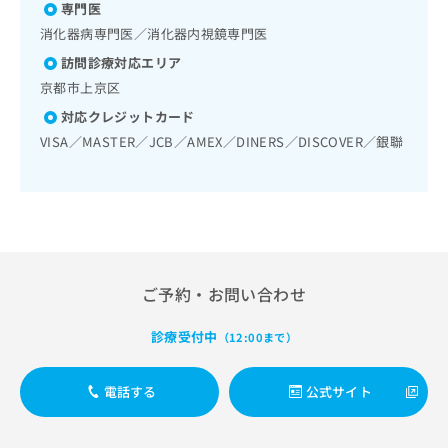
出
稿
クリ
専門医
資
稿
ニッ
の
料
消化器病専門医／消化器内視鏡専門医
クナ
の
お
の
ビサ
訪問診療対応エリア
お
問
ご
イト
問
京都市上京区
い
請
への
い
合
お問
求
対応クレジットカード
合
合せ
わ
は
VISA／MASTER／JCB／AMEX／DINERS／DISCOVER／銀聯
フォ
わ
せ
こ
ーム
せ
は
ち
とな
は
こ
ら
りま
こ
ち
す。
ち
ら
クリ
無
ら
ニッ
料
クの
資
情
予
ご予約・お問い合わせ
料
報
約・
の
症状
拡
のご
ご
診療受付中
充
（12:00まで）
相談
請
の
など
求
お
はで
電話する
公式サイト
は
申
きま
こ
せん
し
ので
ち
込