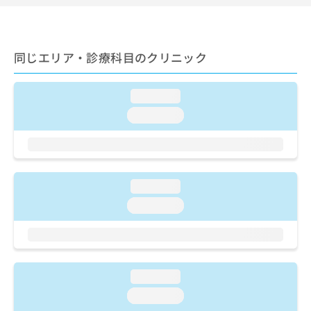
ご了
ら
み
承く
は
ださ
こ
無
い。
ち
料
同じエリア・診療科目のクリニック
ら
情
報
拡
掲
loading...
充
載
loading...
の
情
お
報
申
の
し
修
込
正
loading...
み
は
は
こ
loading...
こ
ち
ち
ら
ら
そ
loading...
の
他
loading...
の