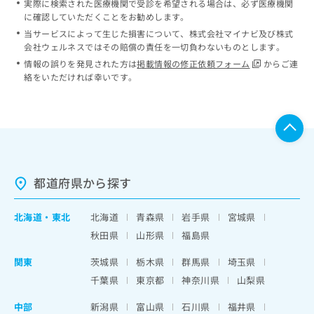
実際に検索された医療機関で受診を希望される場合は、必ず医療機関
に確認していただくことをお勧めします。
当サービスによって生じた損害について、株式会社マイナビ及び株式
会社ウェルネスではその賠償の責任を一切負わないものとします。
情報の誤りを発見された方は
掲載情報の修正依頼フォーム
からご連
絡をいただければ幸いです。
都道府県から探す
北海道
・
東北
北海道
青森県
岩手県
宮城県
秋田県
山形県
福島県
関東
茨城県
栃木県
群馬県
埼玉県
千葉県
東京都
神奈川県
山梨県
中部
新潟県
富山県
石川県
福井県