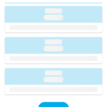
ご了
ら
み
承く
は
ださ
loading...
こ
無
い。
ち
料
loading...
ら
情
報
拡
掲
充
載
の
loading...
情
お
報
loading...
申
の
し
修
込
正
み
は
は
こ
loading...
こ
ち
ち
loading...
ら
ら
そ
の
他
の