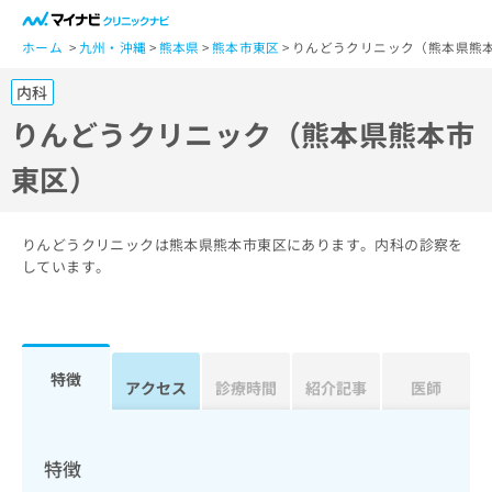
一
般
ホーム
九州・沖縄
熊本県
熊本市東区
りんどうクリニック（熊本県熊
ユ
内科
ー
ザ
りんどうクリニック（熊本県熊本市
ー
東区）
の
方
は
こ
りんどうクリニックは熊本県熊本市東区にあります。内科の診察を
ち
しています。
ら
医
マ
療
イ
特徴
関
アクセス
診療時間
紹介記事
医師
ナ
係
ビ
者
ク
の
リ
特徴
方
ニ