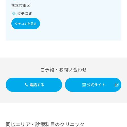
出
稿
クリ
資
熊本市東区
稿
ニッ
の
料
クナ
の
クチコミ
お
の
ビサ
お
問
ご
イト
クチコミを見る
問
い
請
への
い
合
お問
求
合
合せ
わ
は
フォ
わ
せ
こ
ーム
せ
は
ち
とな
は
こ
ら
りま
こ
ち
す。
ち
ら
クリ
無
ご予約・お問い合わせ
ら
ニッ
料
クの
資
情
予
料
報
約・
電話する
公式サイト
の
症状
拡
のご
ご
充
相談
請
の
など
求
お
はで
は
申
きま
こ
せん
し
ので
同じエリア・診療科目のクリニック
ち
込