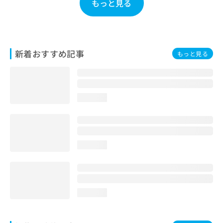
もっと見る
お
問
い
合
わ
新着おすすめ記事
もっと見る
せ
は
こ
ち
ら
loading...
loading...
loading...