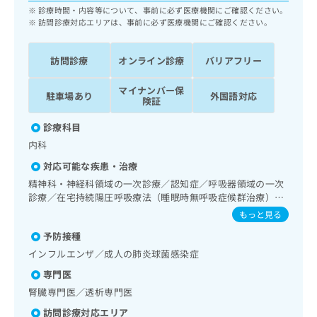
ッ
は
診療時間・内容等について、事前に必ず医療機関にご確認ください。
ク
訪問診療対応エリアは、事前に必ず医療機関にご確認ください。
こ
ナ
ち
ビ
ら
訪問診療
オンライン診療
バリアフリー
に
関
広
マイナンバー保
す
広
駐車場あり
外国語対応
険証
告
る
告
代
お
出
診療科目
理
問
稿
内科
店
い
の
合
の
お
対応可能な疾患・治療
わ
方
問
精神科・神経科領域の一次診療／認知症／呼吸器領域の一次
せ
い
は
診療／在宅持続陽圧呼吸療法（睡眠時無呼吸症候群治療）／
は
合
こ
在宅酸素療法／消化器系領域の一次診療／肝･胆道・膵臓領
もっと見る
こ
わ
域の一次診療／循環器系領域の一次診療／腎･泌尿器系領域
ち
ち
せ
予防接種
の一次診療／腹膜透析（CAPD）／内分泌･代謝･栄養領域の
ら
ら
は
一次診療／血液・免疫系領域の一次診療／筋・骨格系及び外
インフルエンザ／成人の肺炎球菌感染症
こ
傷領域の一次診療／在宅における看取り
専門医
こち
ち
広
らは
腎臓専門医／透析専門医
広
ら
告
マイ
告
出
ナビ
訪問診療対応エリア