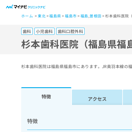
一
ホーム
東北
福島県
福島市
福島
,
曽根田
杉本歯科医院（
般
ユ
歯科
小児歯科
歯科口腔外科
ー
ザ
杉本歯科医院（福島県福
ー
の
方
杉本歯科医院は福島県福島市にあります。JR奥羽本線の
は
こ
ち
ら
特徴
アクセス
医
マ
療
イ
特徴
ナ
関
ビ