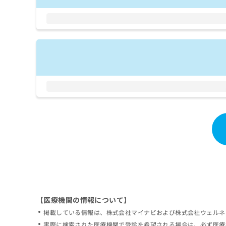
拡
資
きま
充
料
せん
の
ので
の
ご了
お
ご
承く
申
請
ださ
し
求
い。
込
は
み
こ
は
ち
こ
ら
ち
ら
無
料
掲
情
載
報
情
拡
報
充
の
の
修
お
【医療機関の情報について】
正
申
掲載している情報は、株式会社マイナビおよび株式会社ウェルネ
は
し
こ
実際に検索された医療機関で受診を希望される場合は、必ず医療
込