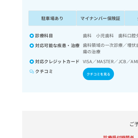
係
ク
者
リ
の
ニ
駐車場あり
マイナンバー保険証
ッ
方
ク
は
ナ
診療科目
歯科 小児歯科 歯科口腔
こ
ビ
歯科領域の一次診療／埋伏
対応可能な疾患・治療
ち
に
瘍の治療
関
ら
す
対応クレジットカード
VISA／MASTER／JCB／AM
る
クチコミ
お
クチコミを見る
広
広
問
告
告
い
出
代
合
稿
わ
理
の
せ
店
お
は
の
問
こ
い
方
ち
ご
合
ら
は
わ
こ
診療受付時間外