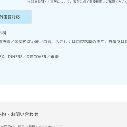
診療時間・内容等について、事前に必ず医療機関にご確認くださ
外国語対応
外科
歯抜歯／顎関節症治療／口唇、舌若しくは口腔粘膜の炎症、外傷又は
EX／DINERS／DISCOVER／銀聯
予約・お問い合わせ
次回受付：明日（月曜）の9:00～12:00