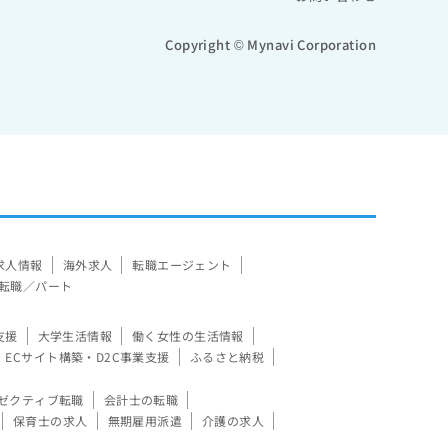
Copyright © Mynavi Corporation
求人情報
海外求人
転職エージェント
転職／パート
支援
大学生活情報
働く女性の生活情報
ECサイト構築・D2C事業支援
ふるさと納税
ゼクティブ転職
会計士の転職
保育士の求人
無期雇用派遣
介護の求人