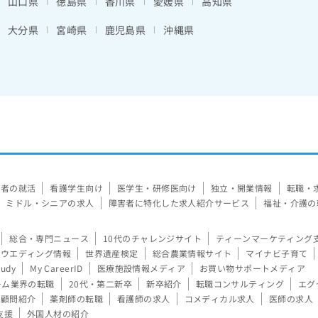
山口県
徳島県
香川県
愛媛県
高知県
大分県
宮崎県
鹿児島県
沖縄県
験者の就活
看護学生向け
医学生・研修医向け
独立・開業情報
転職・
ミドル・シニアの求人
障害者に特化した求人紹介サービス
福祉・介護の
総合・専門ニュース
10代のチャレンジサイト
ティーンマーケティング
ウエディング情報
世界遺産検定
総合農業情報サイト
マイナビ子育て
tudy
My CareerID
医療施設情報メディア
お買い物サポートメディア
ーム業界の転職
20代・第二新卒
新卒紹介
転職コンサルティング
エグ
顧問紹介
薬剤師の転職
看護師の求人
コメディカル求人
医師の求人
支援
外国人材の紹介