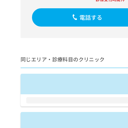
せ
こち
ち
らは
は
マイ
こ
ら
ナビ
電話する
ち
クリ
ら
ニッ
クナ
広
ビサ
広
資
イト
告
告
への
料
出
出
お問
の
稿
合せ
稿
ご
の
同じエリア・診療科目のクリニック
フォ
の
請
お
ーム
お
求
問
とな
問
りま
は
い
い
す。
こ
合
合
クリ
ち
わ
ニッ
わ
ら
せ
クの
せ
は
予
は
約・
こ
こ
無
症状
ち
ち
のご
料
ら
相談
ら
情
など
報
はで