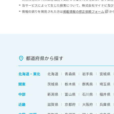
ち
み
当サービスによって生じた損害について、株式会社マイナビ及び
ら
は
情報の誤りを発見された方は
掲載情報の修正依頼フォーム
か
こ
ち
そ
ら
の
他
の
お
問
い
都道府県から探す
合
わ
せ
北海道
・
東北
北海道
青森県
岩手県
宮城県
は
こ
関東
茨城県
栃木県
群馬県
埼玉県
ち
ら
中部
新潟県
富山県
石川県
福井県
近畿
滋賀県
京都府
大阪府
兵庫県