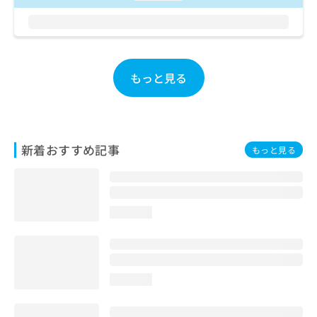
お
問
い
合
わ
もっと見る
せ
は
こ
ち
ら
新着おすすめ記事
もっと見る
loading...
loading...