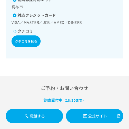
出
稿
クリ
資
調布市
稿
ニッ
の
料
クナ
の
お
の
対応クレジットカード
ビサ
お
問
ご
イト
VISA／MASTER／JCB／AMEX／DINERS
問
い
請
への
い
クチコミ
合
お問
求
合
合せ
わ
は
クチコミを見る
フォ
わ
せ
こ
ーム
せ
は
ち
とな
は
こ
ら
りま
こ
ち
す。
ち
ら
クリ
無
ら
ニッ
料
クの
資
情
予
料
報
約・
ご予約・お問い合わせ
の
症状
拡
のご
ご
充
診療受付中
相談
（18:30まで）
請
の
など
求
お
はで
は
申
きま
電話する
公式サイト
こ
せん
し
ので
ち
込