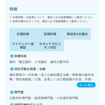
ッ
は
ク
こ
特徴
ナ
ち
ビ
診療時間・内容等について、事前に必ず医療機関にご確認ください。
ら
に
訪問診療対応エリアは、事前に必ず医療機関にご確認ください。
関
広
す
広
告
日曜診療
訪問診療
駅徒歩5分圏内
る
告
代
お
出
マイナンバー保
セカンドオピニ
理
問
稿
険証
オン対応
店
い
の
合
の
お
診療科目
わ
方
問
歯科 矯正歯科 小児歯科 歯科口腔外科
せ
い
は
は
合
対応可能な疾患・治療
こ
こ
わ
歯科領域の一次診療／成人の歯科矯正治療／障害者の歯科治
ち
ち
せ
療／埋伏歯抜歯／口唇、舌若しくは口腔粘膜の炎症、外傷又
ら
ら
は
は腫瘍の治療
もっと見る
こ
こち
専門医
ち
広
らは
広
ら
告
口腔外科専門医／歯周病専門医／小児歯科専門医
マイ
告
出
ナビ
訪問診療対応エリア