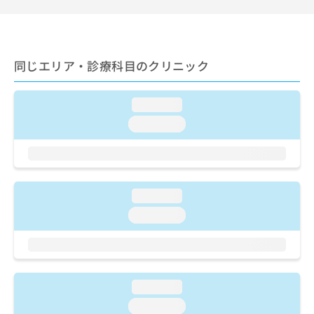
ご了
ら
み
承く
は
ださ
こ
無
い。
ち
料
ら
同じエリア・診療科目のクリニック
情
報
拡
掲
loading...
充
載
の
情
loading...
お
報
申
の
し
修
込
正
み
は
loading...
は
こ
loading...
こ
ち
ち
ら
ら
そ
の
loading...
他
loading...
の