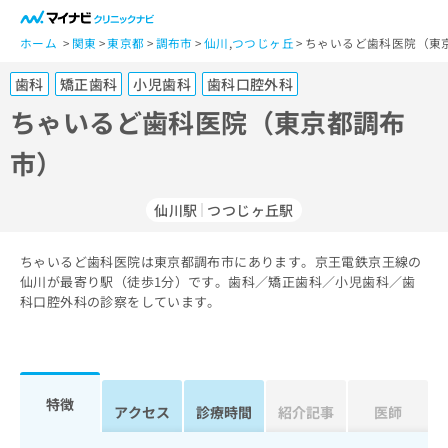
一
般
ホーム
関東
東京都
調布市
仙川
,
つつじヶ丘
ちゃいるど歯科医院（東
ユ
歯科
矯正歯科
小児歯科
歯科口腔外科
ー
ザ
ちゃいるど歯科医院（東京都調布
ー
市）
の
方
は
仙川駅
つつじヶ丘駅
こ
ち
ちゃいるど歯科医院は東京都調布市にあります。京王電鉄京王線の
ら
仙川が最寄り駅（徒歩1分）です。歯科／矯正歯科／小児歯科／歯
科口腔外科の診察をしています。
医
マ
療
イ
関
ナ
係
ビ
者
ク
特徴
アクセス
診療時間
紹介記事
医師
の
リ
方
ニ