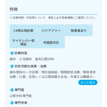
ッ
は
ク
こ
特徴
ナ
ち
ビ
診療時間・内容等について、事前に必ず医療機関にご確認ください。
ら
に
関
広
19時以降診療
バリアフリー
駐車場あり
す
広
告
る
告
代
マイナンバー保
お
出
外国語対応
険証
理
問
稿
店
い
の
診療科目
合
の
お
歯科 小児歯科 歯科口腔外科
わ
方
問
せ
い
は
対応可能な疾患・治療
は
合
こ
歯科領域の一次診療／埋伏歯抜歯／顎関節症治療／顎骨骨折
こ
わ
ち
治療／口唇、舌若しくは口腔粘膜の炎症、外傷又は腫瘍の治
ち
せ
療／口腔領域の腫瘍の治療／漢方薬の処方
ら
もっと見る
ら
は
こ
専門医
こち
ち
広
口腔外科専門医
らは
広
ら
告
マイ
専門外来
告
出
ナビ