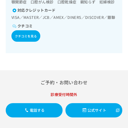
出
顎関節症 口腔がん検診 口腔乾燥症 親知らず 妊婦検診
稿
クリ
資
稿
ニッ
の
料
対応クレジットカード
クナ
の
お
の
ビサ
VISA／MASTER／JCB／AMEX／DINERS／DISCOVER／銀聯
お
問
ご
イト
問
い
クチコミ
請
への
い
合
お問
求
合
クチコミを見る
合せ
わ
は
フォ
わ
せ
こ
ーム
せ
は
ち
とな
は
こ
ら
りま
こ
ち
す。
ち
ら
クリ
無
ら
ニッ
料
クの
資
情
予
ご予約・お問い合わせ
料
報
約・
の
症状
拡
診療受付時間外
のご
ご
充
相談
請
の
など
求
お
はで
電話する
公式サイト
は
申
きま
こ
せん
し
ので
ち
込