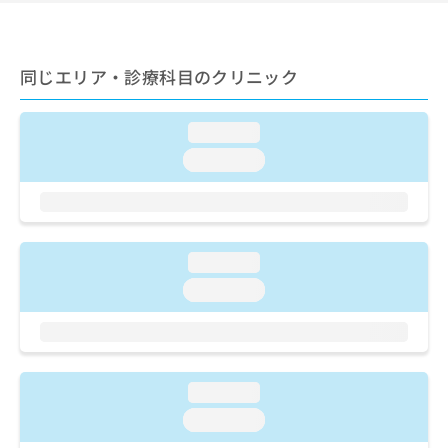
ご了
ら
み
承く
は
ださ
こ
無
い。
ち
料
同じエリア・診療科目のクリニック
ら
情
報
loading...
拡
掲
充
載
loading...
の
情
お
報
申
の
し
修
込
正
loading...
み
は
loading...
は
こ
こ
ち
ち
ら
ら
そ
loading...
の
loading...
他
の