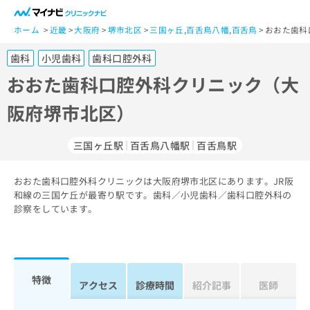
一
般
ホーム
近畿
大阪府
堺市北区
三国ヶ丘
,
百舌鳥八幡
,
百舌鳥
おおた歯科
ユ
歯科
小児歯科
歯科口腔外科
ー
ザ
おおた歯科口腔外科クリニック（大
ー
阪府堺市北区）
の
方
は
三国ヶ丘駅
百舌鳥八幡駅
百舌鳥駅
こ
ち
おおた歯科口腔外科クリニックは大阪府堺市北区にあります。JR阪
ら
和線の三国ケ丘が最寄り駅です。歯科／小児歯科／歯科口腔外科の
診察をしています。
医
マ
療
イ
関
ナ
係
ビ
者
ク
特徴
アクセス
診療時間
紹介記事
医師
の
リ
方
ニ