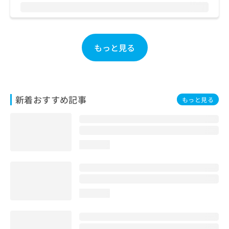
お
問
い
合
もっと見る
わ
せ
は
こ
ち
新着おすすめ記事
ら
もっと見る
loading...
loading...