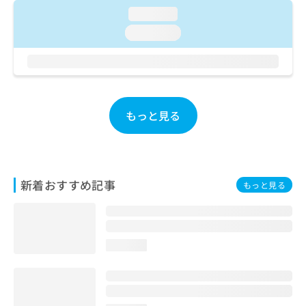
ご了
ら
み
承く
loading...
は
ださ
loading...
こ
無
い。
ち
料
ら
情
報
拡
掲
充
載
もっと見る
の
情
お
報
申
の
し
修
込
正
新着おすすめ記事
もっと見る
み
は
は
こ
こ
ち
ち
ら
ら
loading...
そ
の
他
の