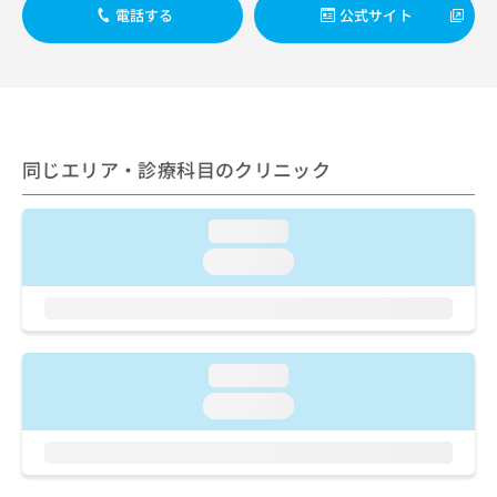
出
稿
クリ
資
電話する
公式サイト
稿
ニッ
の
料
クナ
の
お
の
ビサ
お
問
ご
イト
問
い
請
への
い
合
お問
求
合
合せ
わ
は
フォ
わ
せ
同じエリア・診療科目のクリニック
こ
ーム
せ
は
ち
とな
は
こ
ら
りま
こ
loading...
ち
す。
ち
ら
クリ
loading...
無
ら
ニッ
料
クの
資
情
予
料
報
約・
の
症状
拡
のご
ご
充
loading...
相談
請
の
など
loading...
求
お
はで
は
申
きま
こ
せん
し
ので
ち
込