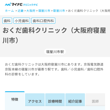
一
般
ホーム
近畿
大阪府
寝屋川市
寝屋川市
おくだ歯科クリニック（大阪府
ユ
歯科
小児歯科
歯科口腔外科
ー
ザ
おくだ歯科クリニック（大阪府寝屋
ー
川市）
の
方
は
寝屋川市駅
こ
ち
おくだ歯科クリニックは大阪府寝屋川市にあります。京阪電気鉄道
ら
京阪本線の寝屋川市が最寄り駅です。歯科／小児歯科／歯科口腔外
科の診察をしています。
医
マ
療
イ
関
ナ
係
ビ
者
ク
特徴
アクセス
診療時間
紹介記事
医師
の
リ
方
ニ