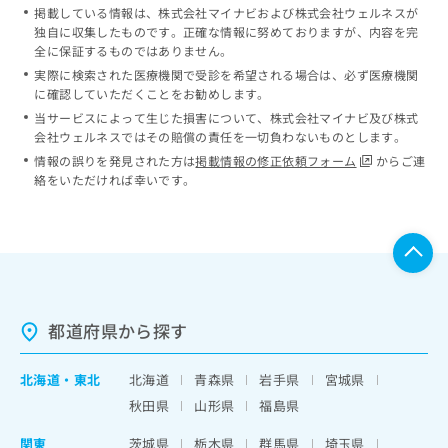
掲載している情報は、株式会社マイナビおよび株式会社ウェルネスが
独自に収集したものです。正確な情報に努めておりますが、内容を完
全に保証するものではありません。
実際に検索された医療機関で受診を希望される場合は、必ず医療機関
に確認していただくことをお勧めします。
当サービスによって生じた損害について、株式会社マイナビ及び株式
会社ウェルネスではその賠償の責任を一切負わないものとします。
情報の誤りを発見された方は
掲載情報の修正依頼フォーム
からご連
絡をいただければ幸いです。
都道府県から探す
北海道
・
東北
北海道
青森県
岩手県
宮城県
秋田県
山形県
福島県
関東
茨城県
栃木県
群馬県
埼玉県