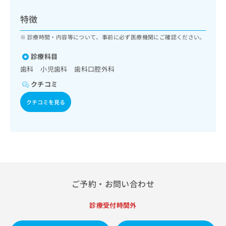
ッ
は
ク
こ
特徴
ナ
ち
ビ
診療時間・内容等について、事前に必ず医療機関にご確認ください。
ら
に
関
診療科目
広
す
広
歯科 小児歯科 歯科口腔外科
告
る
告
代
クチコミ
お
出
理
問
稿
クチコミを見る
店
い
の
合
の
お
わ
方
問
せ
い
は
は
合
こ
こ
わ
ち
ち
せ
ら
ら
は
ご予約・お問い合わせ
こ
こち
ち
広
らは
診療受付時間外
広
ら
告
マイ
告
出
ナビ