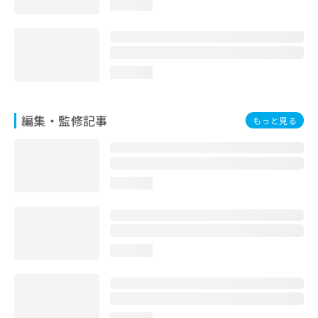
loading...
お
問
い
合
わ
loading...
せ
は
こ
編集・監修記事
もっと見る
ち
ら
loading...
loading...