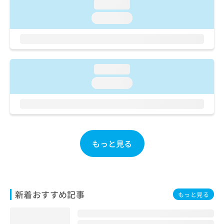
ご了
ら
loading...
み
承く
は
loading...
ださ
こ
無
い。
ち
料
ら
情
報
拡
掲
loading...
充
載
loading...
の
情
お
報
申
の
し
修
込
正
み
は
もっと見る
は
こ
こ
ち
ち
ら
ら
そ
新着おすすめ記事
もっと見る
の
他
の