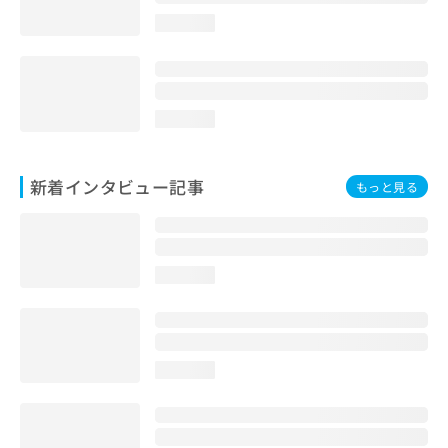
loading...
loading...
新着インタビュー記事
もっと見る
loading...
loading...