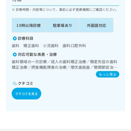
ッ
は
ク
診療時間・内容等について、事前に必ず医療機関にご確認ください。
こ
ナ
ち
ビ
ら
19時以降診療
駐車場あり
外国語対応
に
関
広
す
診療科目
広
告
る
告
歯科 矯正歯科 小児歯科 歯科口腔外科
代
お
出
対応可能な疾患・治療
理
問
稿
店
い
歯科領域の一次診療／成人の歯科矯正治療／顎変形症の歯科
の
矯正治療／摂食機能障害の治療／埋伏歯抜歯／顎関節症治療
合
の
お
／顎変形症治療／口唇、舌若しくは口腔粘膜の炎症、外傷又
わ
方
問
もっと見る
は腫瘍の治療
せ
い
は
クチコミ
は
合
こ
こ
わ
ち
クチコミを見る
ち
せ
ら
ら
は
こ
こち
ち
広
らは
広
ら
告
マイ
告
出
ナビ