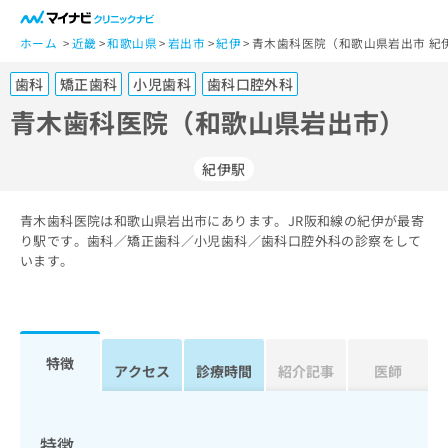
一
般
ホーム
近畿
和歌山県
岩出市
紀伊
青木歯科医院（和歌山県岩出市 紀
ユ
歯科
矯正歯科
小児歯科
歯科口腔外科
ー
ザ
青木歯科医院（和歌山県岩出市）
ー
の
紀伊駅
方
は
こ
青木歯科医院は和歌山県岩出市にあります。JR阪和線の紀伊が最寄
り駅です。歯科／矯正歯科／小児歯科／歯科口腔外科の診察をして
ち
います。
ら
医
マ
療
イ
関
ナ
特徴
アクセス
診療時間
紹介記事
医師
係
ビ
者
ク
の
リ
方
ニ
特徴