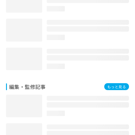
お
loading...
問
い
合
わ
せ
loading...
は
こ
ち
ら
loading...
編集・監修記事
もっと見る
loading...