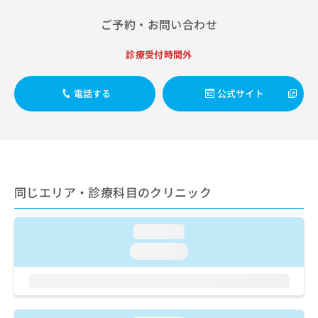
出
稿
クリ
資
稿
ニッ
の
料
ご予約・お問い合わせ
クナ
の
お
の
ビサ
お
問
ご
イト
診療受付時間外
問
い
請
への
い
合
お問
求
合
合せ
わ
は
電話する
公式サイト
フォ
わ
せ
こ
ーム
せ
は
ち
とな
は
こ
ら
りま
こ
ち
す。
ち
ら
クリ
無
ら
ニッ
料
クの
同じエリア・診療科目のクリニック
資
情
予
料
報
約・
の
症状
拡
loading...
のご
ご
充
相談
loading...
請
の
など
求
お
はで
は
申
きま
こ
せん
し
ので
ち
込