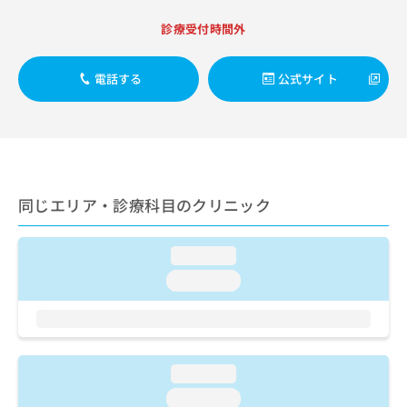
出
稿
クリ
資
稿
ニッ
の
料
診療受付時間外
クナ
の
お
の
ビサ
お
問
ご
イト
問
電話する
公式サイト
い
請
への
い
合
お問
求
合
合せ
わ
は
フォ
わ
せ
こ
ーム
せ
は
ち
とな
は
こ
ら
りま
こ
ち
す。
同じエリア・診療科目のクリニック
ち
ら
クリ
無
ら
ニッ
料
クの
資
情
予
loading...
料
報
約・
loading...
の
症状
拡
のご
ご
充
相談
請
の
など
求
お
はで
は
申
きま
loading...
こ
せん
し
ので
ち
込
loading...