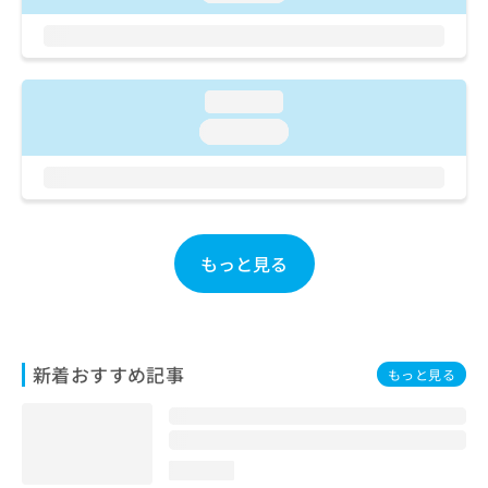
ご了
ら
み
承く
は
ださ
こ
無
い。
ち
料
ら
情
loading...
報
loading...
拡
掲
充
載
の
情
お
報
申
の
し
修
もっと見る
込
正
み
は
は
こ
こ
ち
ち
ら
新着おすすめ記事
もっと見る
ら
そ
の
他
loading...
の