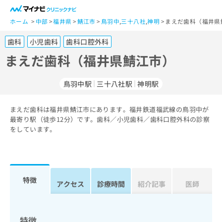
一
般
ホーム
中部
福井県
鯖江市
鳥羽中
,
三十八社
,
神明
まえだ歯科（福井県
ユ
歯科
小児歯科
歯科口腔外科
ー
ザ
まえだ歯科（福井県鯖江市）
ー
の
鳥羽中駅
三十八社駅
神明駅
方
は
こ
まえだ歯科は福井県鯖江市にあります。福井鉄道福武線の鳥羽中が
最寄り駅（徒歩12分）です。歯科／小児歯科／歯科口腔外科の診察
ち
をしています。
ら
医
マ
療
イ
関
ナ
特徴
アクセス
診療時間
紹介記事
医師
係
ビ
者
ク
の
リ
方
ニ
特徴