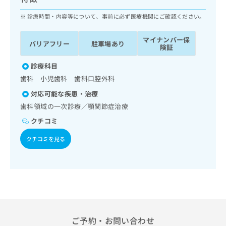
ッ
は
ク
診療時間・内容等について、事前に必ず医療機関にご確認ください。
こ
ナ
ち
ビ
ら
マイナンバー保
バリアフリー
駐車場あり
に
険証
関
広
す
診療科目
広
告
る
告
歯科 小児歯科 歯科口腔外科
代
お
出
対応可能な疾患・治療
理
問
稿
店
い
歯科領域の一次診療／顎関節症治療
の
合
の
お
クチコミ
わ
方
問
せ
い
は
クチコミを見る
は
合
こ
こ
わ
ち
ち
せ
ら
ら
は
こ
こち
ち
広
らは
広
ら
告
マイ
告
ご予約・お問い合わせ
出
ナビ