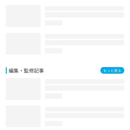
お
問
い
合
loading...
わ
せ
は
こ
ち
loading...
ら
編集・監修記事
もっと見る
loading...
loading...