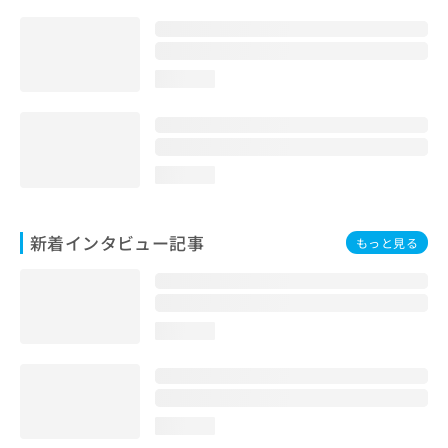
loading...
loading...
新着インタビュー記事
もっと見る
loading...
loading...