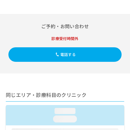
出
稿
クリ
資
稿
ニッ
の
料
クナ
の
お
の
ビサ
お
問
ご
イト
問
ご予約・お問い合わせ
い
請
への
い
合
お問
求
合
合せ
わ
は
診療受付時間外
フォ
わ
せ
こ
ーム
せ
は
ち
とな
は
電話する
こ
ら
りま
こ
ち
す。
ち
ら
クリ
無
ら
ニッ
料
クの
資
情
予
料
報
約・
の
症状
拡
同じエリア・診療科目のクリニック
のご
ご
充
相談
請
の
など
求
お
loading...
はで
は
申
きま
loading...
こ
せん
し
ので
ち
込