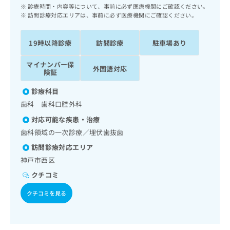
ッ
は
診療時間・内容等について、事前に必ず医療機関にご確認ください。
ク
訪問診療対応エリアは、事前に必ず医療機関にご確認ください。
こ
ナ
ち
ビ
ら
19時以降診療
訪問診療
駐車場あり
に
関
広
マイナンバー保
す
外国語対応
広
険証
告
る
告
代
お
出
診療科目
理
問
稿
歯科 歯科口腔外科
店
い
の
合
の
対応可能な疾患・治療
お
わ
方
問
歯科領域の一次診療／埋伏歯抜歯
せ
い
は
訪問診療対応エリア
は
合
こ
こ
神戸市西区
わ
ち
ち
せ
クチコミ
ら
ら
は
こ
クチコミを見る
こち
ち
広
らは
広
ら
告
マイ
告
出
ナビ