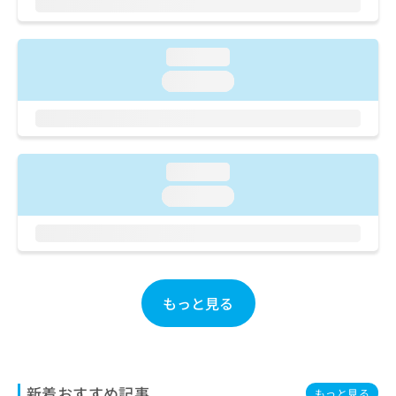
ご了
ら
み
承く
は
ださ
こ
無
い。
loading...
ち
料
ら
loading...
情
報
拡
掲
充
載
の
情
お
loading...
報
申
の
loading...
し
修
込
正
み
は
は
こ
こ
ち
ち
ら
もっと見る
ら
そ
の
他
の
新着おすすめ記事
もっと見る