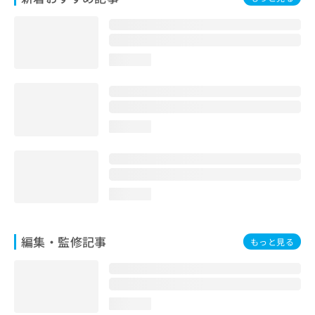
お
問
い
合
loading...
わ
せ
は
こ
ち
loading...
ら
loading...
編集・監修記事
もっと見る
loading...