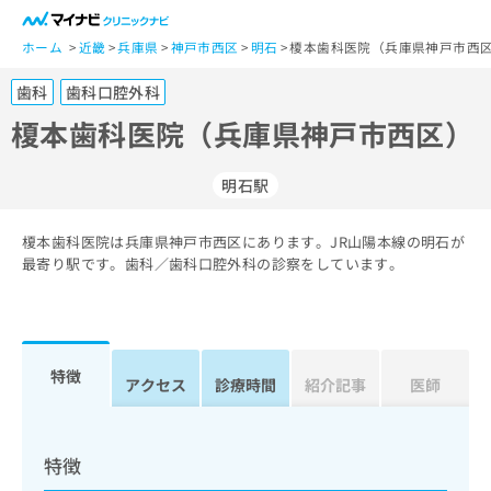
一
般
ホーム
近畿
兵庫県
神戸市西区
明石
榎本歯科医院（兵庫県神戸市西区
ユ
歯科
歯科口腔外科
ー
ザ
榎本歯科医院（兵庫県神戸市西区）
ー
の
明石駅
方
は
こ
榎本歯科医院は兵庫県神戸市西区にあります。JR山陽本線の明石が
最寄り駅です。歯科／歯科口腔外科の診察をしています。
ち
ら
医
マ
療
イ
特徴
アクセス
診療時間
紹介記事
医師
関
ナ
係
ビ
者
ク
の
リ
特徴
方
ニ