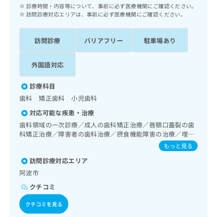
ッ
は
診療時間・内容等について、事前に必ず医療機関にご確認ください。
ク
訪問診療対応エリアは、事前に必ず医療機関にご確認ください。
こ
ナ
ち
ビ
ら
訪問診療
バリアフリー
駐車場あり
に
関
広
す
外国語対応
広
告
る
告
代
お
出
診療科目
理
問
稿
歯科 矯正歯科 小児歯科
店
い
の
合
の
対応可能な疾患・治療
お
わ
方
問
歯科領域の一次診療／成人の歯科矯正治療／唇顎口蓋裂の歯
せ
い
は
科矯正治療／障害者の歯科治療／摂食機能障害の治療／埋伏
は
合
歯抜歯／顎関節症治療／口唇、舌若しくは口腔粘膜の炎症、
こ
もっと見る
こ
わ
外傷又は腫瘍の治療
ち
ち
訪問診療対応エリア
せ
ら
ら
は
阿波市
こ
クチコミ
こち
ち
広
らは
広
ら
告
クチコミを見る
マイ
告
出
ナビ