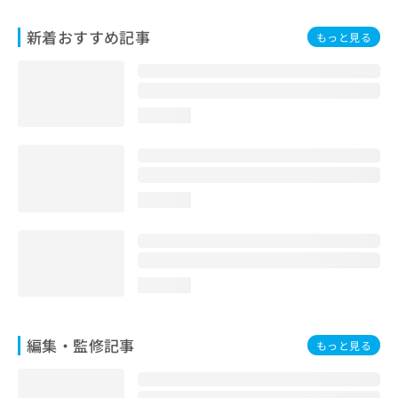
お
問
新着おすすめ記事
もっと見る
い
合
わ
せ
loading...
は
こ
ち
ら
loading...
loading...
編集・監修記事
もっと見る