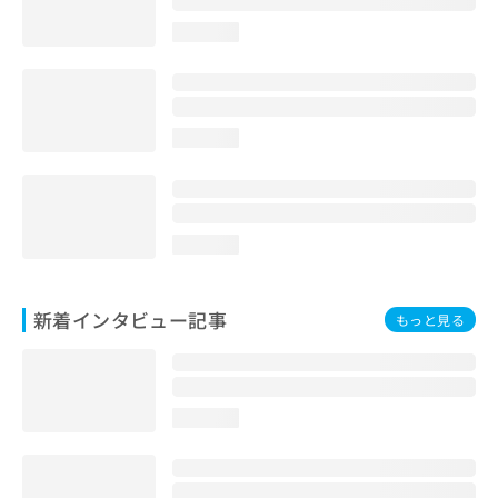
loading...
loading...
loading...
新着インタビュー記事
もっと見る
loading...