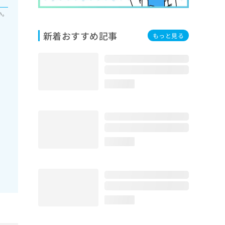
い。
新着おすすめ記事
もっと見る
loading...
loading...
loading...