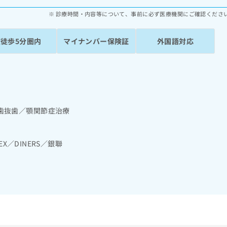
診療時間・内容等について、事前に必ず医療機関にご確認くださ
駅徒歩5分圏内
マイナンバー保険証
外国語対応
歯抜歯／顎関節症治療
MEX／DINERS／銀聯