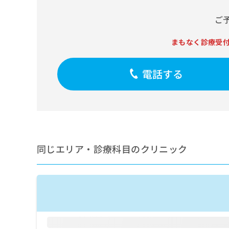
せ
こち
ち
らは
は
ご
マイ
こ
ら
ナビ
ち
クリ
まもなく診療受
ら
ニッ
クナ
広
ビサ
広
電話する
資
イト
告
告
への
料
出
出
お問
の
稿
合せ
稿
ご
の
フォ
の
請
お
ーム
お
求
問
とな
問
りま
は
い
い
す。
こ
合
同じエリア・診療科目のクリニック
合
クリ
ち
わ
ニッ
わ
ら
せ
クの
せ
は
予
は
約・
こ
こ
無
症状
ち
ち
のご
料
ら
相談
ら
情
など
報
はで