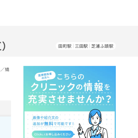
区）
田町駅
三田駅
芝浦ふ頭駅
科／矯