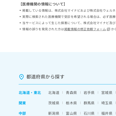
【医療機関の情報について】
ち
み
ら
は
掲載している情報は、株式会社マイナビおよび株式会社ウェルネ
こ
実際に検索された医療機関で受診を希望される場合は、必ず医療
ち
当サービスによって生じた損害について、株式会社マイナビ及び
そ
ら
の
情報の誤りを発見された方は
掲載情報の修正依頼フォーム
か
他
の
お
問
い
合
わ
せ
都道府県から探す
は
こ
ち
ら
北海道
・
東北
北海道
青森県
岩手県
宮城県
関東
茨城県
栃木県
群馬県
埼玉県
中部
新潟県
富山県
石川県
福井県