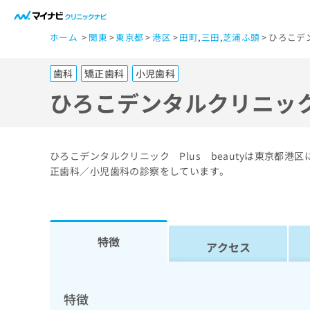
一
ホーム
関東
東京都
港区
田町
,
三田
,
芝浦ふ頭
ひろこデン
般
ユ
歯科
矯正歯科
小児歯科
ー
ザ
ひろこデンタルクリニック 
ー
の
方
ひろこデンタルクリニック Plus beautyは東京都
は
正歯科／小児歯科の診察をしています。
こ
ち
ら
特徴
アクセス
医
マ
療
イ
ナ
関
特徴
ビ