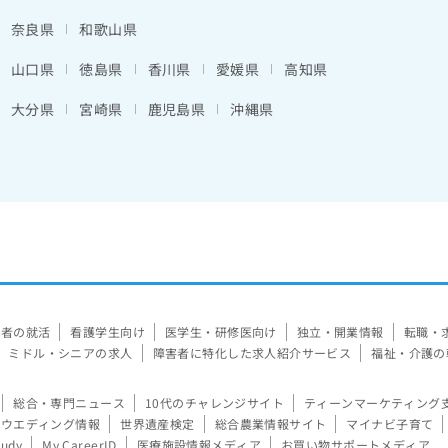
奈良県
和歌山県
山口県
徳島県
香川県
愛媛県
高知県
大分県
宮崎県
鹿児島県
沖縄県
験者の就活
看護学生向け
医学生・研修医向け
独立・開業情報
転職・
ミドル・シニアの求人
障害者に特化した求人紹介サービス
福祉・介護の
総合・専門ニュース
10代のチャレンジサイト
ティーンマーケティング
ウエディング情報
世界遺産検定
総合農業情報サイト
マイナビ子育て
tudy
My CareerID
医療施設情報メディア
お買い物サポートメディア