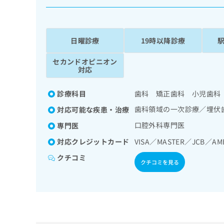
係
ク
者
リ
の
ニ
ッ
方
日曜診療
19時以降診療
ク
は
ナ
セカンドオピニオン
こ
ビ
対応
ち
に
関
ら
診療科目
歯科 矯正歯科 小児歯科
す
る
歯科領域の一次診療／埋伏
対応可能な疾患・治療
お
広
口腔外科専門医
専門医
広
問
告
告
い
対応クレジットカード
VISA／MASTER／JCB／A
出
代
合
稿
わ
クチコミ
理
クチコミを見る
の
せ
店
お
は
の
問
こ
い
方
ち
合
ら
は
わ
こ