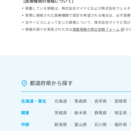
【医療機関の情報について】
ち
み
掲載している情報は、株式会社マイナビおよび株式会社ウェルネ
ら
は
実際に検索された医療機関で受診を希望される場合は、必ず医療
こ
当サービスによって生じた損害について、株式会社マイナビ及び
ち
そ
ら
情報の誤りを発見された方は
掲載情報の修正依頼フォーム
か
の
他
の
お
問
い
合
わ
せ
都道府県から探す
は
こ
ち
北海道
・
東北
北海道
青森県
岩手県
宮城県
ら
関東
茨城県
栃木県
群馬県
埼玉県
中部
新潟県
富山県
石川県
福井県