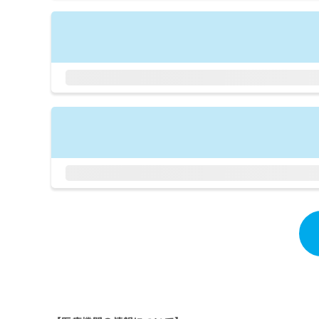
拡
資
きま
充
料
せん
の
ので
の
ご了
お
ご
承く
申
請
ださ
し
求
い。
込
は
み
こ
は
ち
こ
ら
ち
ら
無
料
掲
情
載
報
情
拡
報
充
の
の
修
お
正
申
は
し
こ
込