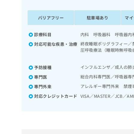
係
ク
者
リ
の
ニ
バリアフリー
駐車場あり
マイ
ッ
方
ク
は
ナ
診療科目
内科 呼吸器科 呼吸器内
こ
ビ
終夜睡眠ポリグラフィー／
対応可能な疾患・治療
ち
に
圧呼吸療法（睡眠時無呼吸
関
ら
領域の一次診療／循環器系
す
糖尿病による合併症に対す
る
インフルエンザ／成人の肺
予防接種
減感作療法／CT撮影／漢方
お
広
広
問
総合内科専門医／呼吸器専
専門医
告
告
い
アレルギー専門外来 禁煙
専門外来
出
代
合
稿
わ
理
対応クレジットカード
VISA／MASTER／JCB／AM
の
せ
店
お
は
の
問
こ
い
方
ち
合
ら
は
わ
こ