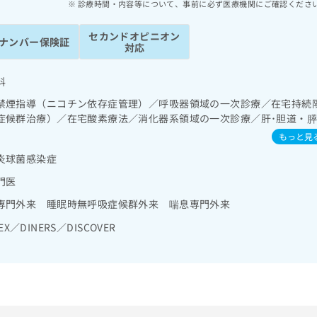
診療時間・内容等について、事前に必ず医療機関にご確認くださ
セカンドオピニオン
ナンバー保険証
対応
科
禁煙指導（ニコチン依存症管理）／呼吸器領域の一次診療／在宅持続
症候群治療）／在宅酸素療法／消化器系領域の一次診療／肝･胆道・
領域の一次診療／内分泌･代謝･栄養領域の一次診療／インスリン療法
もっと見
る継続的な管理及び指導／血液・免疫系領域の一次診療／アレルギー
炎球菌感染症
薬の処方
門医
専門外来 睡眠時無呼吸症候群外来 喘息専門外来
EX／DINERS／DISCOVER