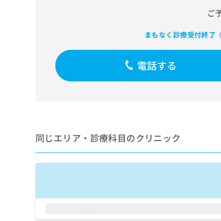
せ
こち
ち
らは
ご
は
マイ
こ
ら
ナビ
ち
まもなく診療受付終了
（
クリ
ら
ニッ
クナ
広
ビサ
電話する
広
資
イト
告
告
への
料
出
出
お問
の
稿
合せ
稿
ご
の
フォ
の
請
お
ーム
お
求
問
とな
問
りま
は
い
い
同じエリア・診療科目のクリニック
す。
こ
合
合
クリ
ち
わ
ニッ
わ
ら
せ
クの
せ
は
予
は
約・
こ
こ
無
症状
ち
ち
のご
料
ら
相談
ら
情
など
報
はで