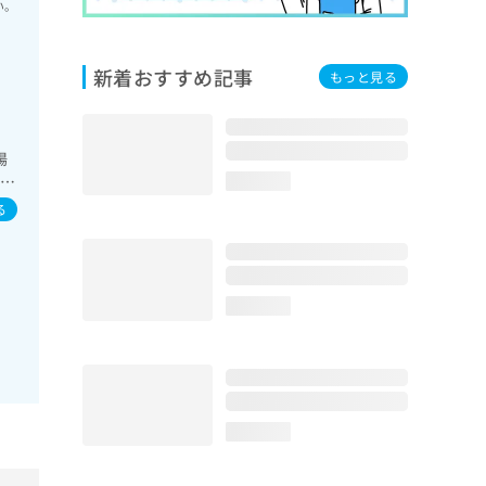
い。
新着おすすめ記事
もっと見る
陽
膵臓
loading...
／
る
の
loading...
loading...