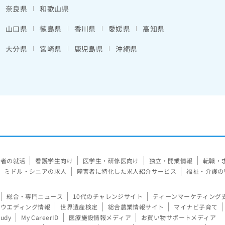
奈良県
和歌山県
山口県
徳島県
香川県
愛媛県
高知県
大分県
宮崎県
鹿児島県
沖縄県
験者の就活
看護学生向け
医学生・研修医向け
独立・開業情報
転職・
ミドル・シニアの求人
障害者に特化した求人紹介サービス
福祉・介護の
総合・専門ニュース
10代のチャレンジサイト
ティーンマーケティング
ウエディング情報
世界遺産検定
総合農業情報サイト
マイナビ子育て
tudy
My CareerID
医療施設情報メディア
お買い物サポートメディア