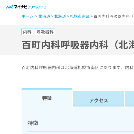
一
ホーム
北海道
北海道
札幌市南区
百町内科呼吸器内科（
般
ユ
内科
呼吸器科
ー
ザ
百町内科呼吸器内科（北
ー
の
方
百町内科呼吸器内科は北海道札幌市南区にあります。内科
は
こ
ち
ら
特徴
アクセス
医
マ
療
イ
特徴
ナ
関
ビ