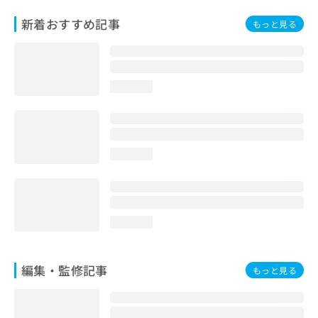
お
新着おすすめ記事
問
もっと見る
い
合
わ
せ
loading...
は
こ
ち
ら
loading...
loading...
編集・監修記事
もっと見る