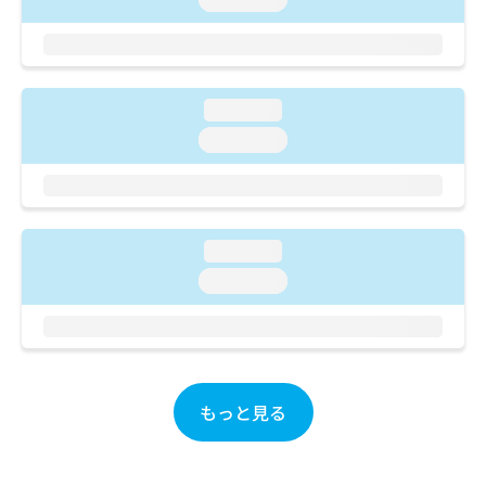
ご了
ら
み
承く
は
ださ
こ
無
い。
ち
料
ら
情
loading...
報
loading...
拡
掲
充
載
の
情
お
報
申
の
loading...
し
修
込
正
loading...
み
は
は
こ
こ
ち
ち
ら
ら
もっと見る
そ
の
他
の