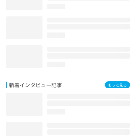
loading...
loading...
loading...
新着インタビュー記事
もっと見る
loading...