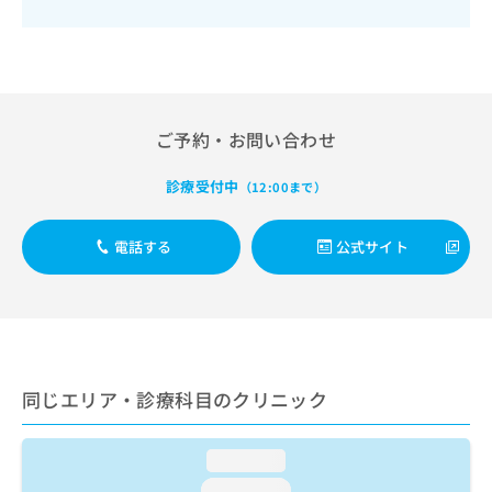
出
稿
クリ
資
稿
ニッ
の
料
クナ
の
お
の
ビサ
お
問
ご
イト
問
い
請
への
い
合
お問
求
ご予約・お問い合わせ
合
合せ
わ
は
フォ
わ
せ
こ
ーム
せ
は
診療受付中
ち
（12:00まで）
とな
は
こ
ら
りま
こ
ち
す。
電話する
公式サイト
ち
ら
クリ
無
ら
ニッ
料
クの
資
情
予
料
報
約・
の
症状
拡
のご
ご
充
相談
請
の
同じエリア・診療科目のクリニック
など
求
お
はで
は
申
きま
こ
せん
し
loading...
ので
ち
込
loading...