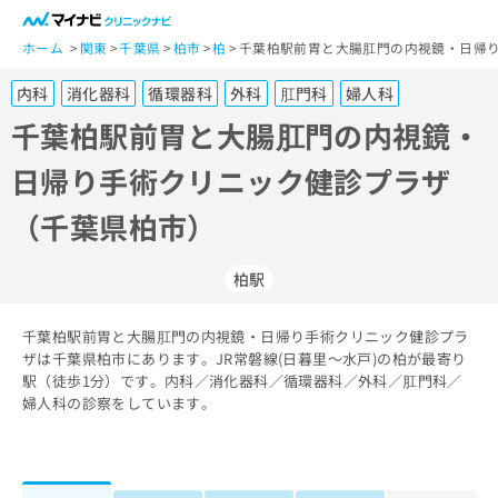
一
般
ホーム
関東
千葉県
柏市
柏
千葉柏駅前胃と大腸肛門の内視鏡・日帰り
ユ
内科
消化器科
循環器科
外科
肛門科
婦人科
ー
ザ
千葉柏駅前胃と大腸肛門の内視鏡・
ー
日帰り手術クリニック健診プラザ
の
方
（千葉県柏市）
は
こ
ち
柏駅
ら
千葉柏駅前胃と大腸肛門の内視鏡・日帰り手術クリニック健診プラ
医
マ
ザは千葉県柏市にあります。JR常磐線(日暮里～水戸)の柏が最寄り
療
イ
駅（徒歩1分）です。内科／消化器科／循環器科／外科／肛門科／
関
ナ
婦人科の診察をしています。
係
ビ
者
ク
の
リ
方
ニ