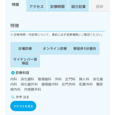
ッ
は
特徴
アクセス
診療時間
紹介記事
医師
ク
こ
ナ
ち
ビ
ら
に
特徴
関
広
す
広
診療時間・内容等について、事前に必ず医療機関にご確認ください。
告
る
告
代
お
出
理
日曜診療
オンライン診療
駅徒歩5分圏内
問
稿
店
い
の
合
マイナンバー保
の
お
険証
わ
方
問
せ
い
は
診療科目
は
合
こ
内科 消化器科 循環器科 外科 肛門科 婦人科 消化器
こ
わ
ち
内科 消化器外科 循環器内科 肛門外科 乳腺外科 糖尿
ち
せ
ら
病内科 内視鏡外科
ら
は
こ
クチコミ
こち
ち
広
らは
広
ら
クチコミを見る
告
マイ
告
出
ナビ