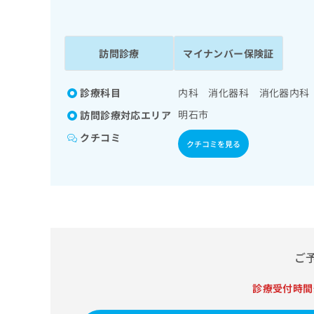
係
ク
者
リ
の
ニ
ッ
訪問診療
マイナンバー保険証
方
ク
は
ナ
こ
診療科目
内科 消化器科 消化器内科
ビ
ち
に
明石市
訪問診療対応エリア
関
ら
す
クチコミ
クチコミを見る
る
お
広
広
問
告
告
い
出
代
合
稿
わ
理
の
せ
店
お
は
ご
の
問
こ
い
方
ち
診療受付時間
合
ら
は
わ
こ