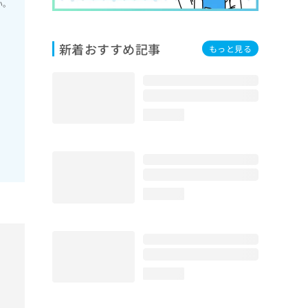
い。
新着おすすめ記事
もっと見る
loading...
loading...
loading...