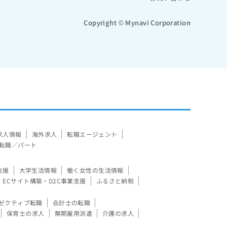
Copyright © Mynavi Corporation
求人情報
海外求人
転職エージェント
転職／パート
支援
大学生活情報
働く女性の生活情報
ECサイト構築・D2C事業支援
ふるさと納税
ゼクティブ転職
会計士の転職
保育士の求人
無期雇用派遣
介護の求人