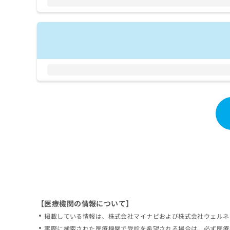
拡
資
きま
充
料
せん
の
ので
の
ご了
お
ご
承く
申
請
ださ
し
求
い。
込
は
み
こ
は
ち
こ
ら
ち
ら
無
料
掲
情
載
報
情
拡
報
充
の
の
修
お
【医療機関の情報について】
正
申
掲載している情報は、株式会社マイナビおよび株式会社ウェルネ
は
し
こ
実際に検索された医療機関で受診を希望される場合は、必ず医療
込