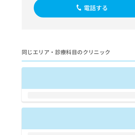
せ
こち
電話する
ち
らは
は
マイ
こ
ら
ナビ
ち
クリ
ら
ニッ
クナ
広
ビサ
広
資
イト
告
告
への
料
出
同じエリア・診療科目のクリニック
出
お問
の
稿
合せ
稿
ご
の
フォ
の
請
お
ーム
お
求
問
とな
問
りま
は
い
い
す。
こ
合
合
クリ
ち
わ
ニッ
わ
ら
せ
クの
せ
は
予
は
約・
こ
こ
無
症状
ち
ち
のご
料
ら
相談
ら
情
など
報
はで