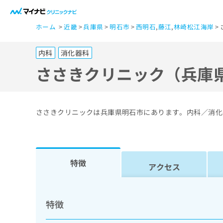
一
ホーム
近畿
兵庫県
明石市
西明石
,
藤江
,
林崎松江海岸
般
ユ
内科
消化器科
ー
ザ
ささきクリニック（兵庫
ー
の
方
ささきクリニックは兵庫県明石市にあります。内科／消化
は
こ
ち
ら
特徴
アクセス
医
マ
療
イ
特徴
ナ
関
ビ