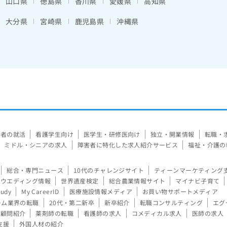
山口県
徳島県
香川県
愛媛県
高知県
大分県
宮崎県
鹿児島県
沖縄県
験者の就活
看護学生向け
医学生・研修医向け
独立・開業情報
転職・
ミドル・シニアの求人
障害者に特化した求人紹介サービス
福祉・介護の
総合・専門ニュース
10代のチャレンジサイト
ティーンマーケティング
ウエディング情報
世界遺産検定
総合農業情報サイト
マイナビ子育て
tudy
My CareerID
医療施設情報メディア
お買い物サポートメディア
ーム業界の転職
20代・第二新卒
新卒紹介
転職コンサルティング
エグ
顧問紹介
薬剤師の転職
看護師の求人
コメディカル求人
医師の求人
支援
外国人材の紹介