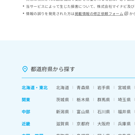
ち
み
当サービスによって生じた損害について、株式会社マイナビ及び
ら
は
情報の誤りを発見された方は
掲載情報の修正依頼フォーム
か
こ
ち
そ
ら
の
他
の
お
問
い
都道府県から探す
合
わ
せ
北海道
・
東北
北海道
青森県
岩手県
宮城県
は
こ
関東
茨城県
栃木県
群馬県
埼玉県
ち
ら
中部
新潟県
富山県
石川県
福井県
近畿
滋賀県
京都府
大阪府
兵庫県