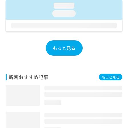
ご了
ら
み
loading...
承く
は
ださ
loading...
こ
無
い。
ち
料
ら
情
報
拡
掲
充
載
もっと見る
の
情
お
報
申
の
し
修
込
正
新着おすすめ記事
もっと見る
み
は
は
こ
こ
ち
ち
ら
ら
loading...
そ
の
他
の