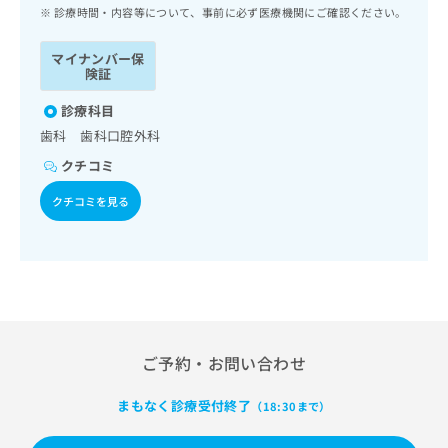
ッ
は
診療時間・内容等について、事前に必ず医療機関にご確認ください。
ク
こ
ナ
ち
マイナンバー保
ビ
険証
ら
に
関
診療科目
広
す
広
歯科 歯科口腔外科
告
る
告
代
クチコミ
お
出
理
問
稿
クチコミを見る
店
い
の
合
の
お
わ
方
問
せ
い
は
は
合
こ
こ
わ
ち
ち
せ
ら
ら
は
ご予約・お問い合わせ
こ
こち
ち
広
らは
まもなく診療受付終了
（18:30まで）
広
ら
告
マイ
告
出
ナビ