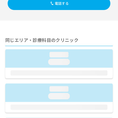
出
稿
クリ
資
電話する
稿
ニッ
の
料
クナ
の
お
の
ビサ
お
問
ご
イト
問
い
請
への
い
合
お問
求
合
合せ
わ
は
フォ
わ
同じエリア・診療科目のクリニック
せ
こ
ーム
せ
は
ち
とな
は
こ
ら
りま
こ
loading...
ち
す。
ち
ら
クリ
loading...
無
ら
ニッ
料
クの
資
情
予
料
報
約・
の
症状
拡
のご
ご
loading...
充
相談
請
の
loading...
など
求
お
はで
は
申
きま
こ
せん
し
ので
ち
込