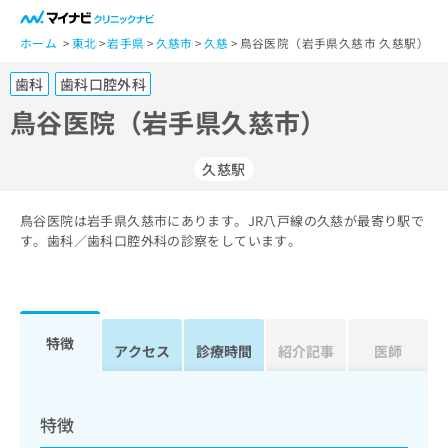
一
般
ホーム
東北
岩手県
久慈市
久慈
鳥谷医院（岩手県久慈市 久慈駅）
ユ
歯科
歯科口腔外科
ー
ザ
鳥谷医院（岩手県久慈市）
ー
の
久慈駅
方
は
こ
鳥谷医院は岩手県久慈市にあります。JR八戸線の久慈が最寄り駅で
す。歯科／歯科口腔外科の診察をしています。
ち
ら
医
マ
療
イ
特徴
アクセス
診療時間
紹介記事
医師
関
ナ
係
ビ
者
ク
の
リ
特徴
方
ニ