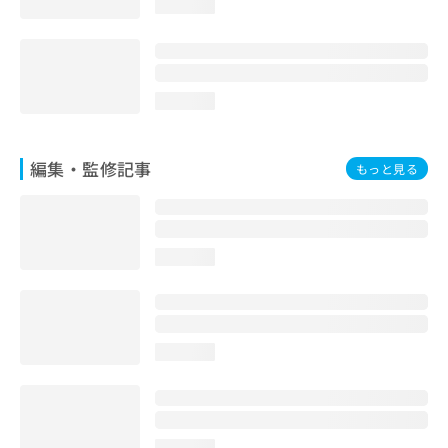
loading...
お
問
い
合
わ
loading...
せ
は
こ
編集・監修記事
もっと見る
ち
ら
loading...
loading...
loading...