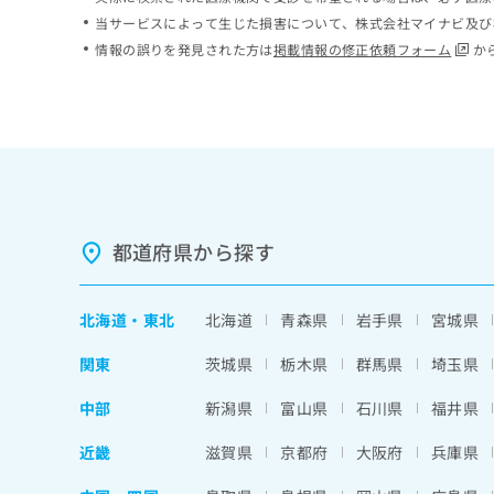
ち
み
当サービスによって生じた損害について、株式会社マイナビ及び
ら
は
情報の誤りを発見された方は
掲載情報の修正依頼フォーム
か
こ
ち
そ
ら
の
他
の
お
問
い
都道府県から探す
合
わ
せ
北海道
・
東北
北海道
青森県
岩手県
宮城県
は
こ
関東
茨城県
栃木県
群馬県
埼玉県
ち
ら
中部
新潟県
富山県
石川県
福井県
近畿
滋賀県
京都府
大阪府
兵庫県