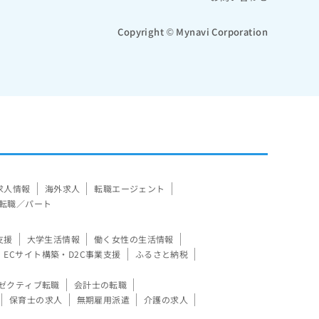
Copyright © Mynavi Corporation
求人情報
海外求人
転職エージェント
転職／パート
支援
大学生活情報
働く女性の生活情報
ECサイト構築・D2C事業支援
ふるさと納税
ゼクティブ転職
会計士の転職
保育士の求人
無期雇用派遣
介護の求人