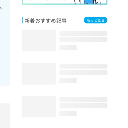
い。
新着おすすめ記事
もっと見る
loading...
loading...
loading...