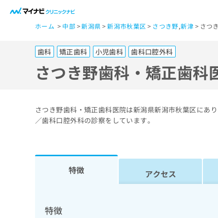
一
ホーム
中部
新潟県
新潟市秋葉区
さつき野
,
新津
さつ
般
ユ
歯科
矯正歯科
小児歯科
歯科口腔外科
ー
ザ
さつき野歯科・矯正歯科
ー
の
方
さつき野歯科・矯正歯科医院は新潟県新潟市秋葉区にあり
は
／歯科口腔外科の診察をしています。
こ
ち
ら
特徴
アクセス
医
マ
療
イ
ナ
関
特徴
ビ