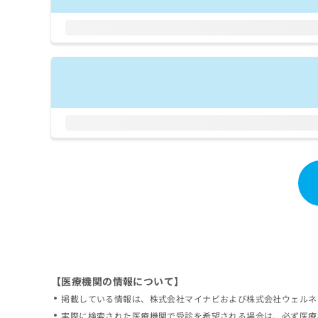
拡
資
きま
充
料
せん
の
ので
の
ご了
お
ご
承く
申
請
ださ
し
求
い。
込
は
み
こ
は
ち
こ
ら
ち
ら
無
料
掲
情
載
報
情
拡
報
充
の
の
修
お
【医療機関の情報について】
正
申
掲載している情報は、株式会社マイナビおよび株式会社ウェルネ
は
し
こ
実際に検索された医療機関で受診を希望される場合は、必ず医療
込