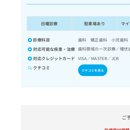
係
ク
者
リ
の
ニ
ッ
方
日曜診療
駐車場あり
マイ
ク
は
ナ
こ
ビ
診療科目
歯科 矯正歯科 小児歯科
ち
に
歯科領域の一次診療／埋伏
対応可能な疾患・治療
関
ら
す
対応クレジットカード
VISA／MASTER／JCB
る
クチコミ
お
クチコミを見る
広
広
問
告
告
い
出
代
合
稿
わ
理
の
せ
店
お
は
の
問
こ
い
方
ち
ご
合
ら
は
わ
こ