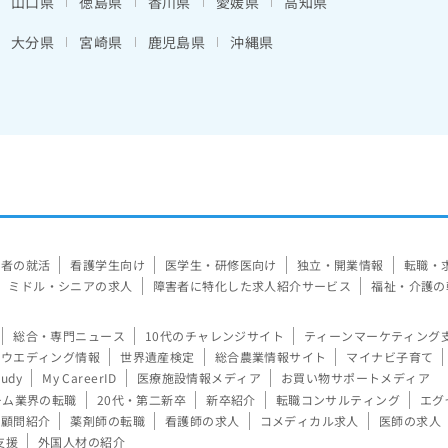
山口県
徳島県
香川県
愛媛県
高知県
大分県
宮崎県
鹿児島県
沖縄県
験者の就活
看護学生向け
医学生・研修医向け
独立・開業情報
転職・
ミドル・シニアの求人
障害者に特化した求人紹介サービス
福祉・介護の
総合・専門ニュース
10代のチャレンジサイト
ティーンマーケティング
ウエディング情報
世界遺産検定
総合農業情報サイト
マイナビ子育て
tudy
My CareerID
医療施設情報メディア
お買い物サポートメディア
ーム業界の転職
20代・第二新卒
新卒紹介
転職コンサルティング
エグ
顧問紹介
薬剤師の転職
看護師の求人
コメディカル求人
医師の求人
支援
外国人材の紹介