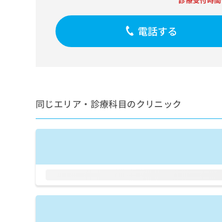
診療受付時間
せ
こち
ち
らは
は
マイ
こ
ら
ナビ
電話する
ち
クリ
ら
ニッ
クナ
広
ビサ
広
資
イト
告
告
への
料
出
出
お問
の
稿
合せ
稿
ご
の
同じエリア・診療科目のクリニック
フォ
の
請
お
ーム
お
求
問
とな
問
りま
は
い
い
す。
こ
合
合
クリ
ち
わ
ニッ
わ
ら
せ
クの
せ
は
予
は
約・
こ
こ
無
症状
ち
ち
のご
料
ら
相談
ら
情
など
報
はで