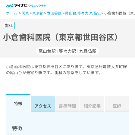
一
般
ホーム
関東
東京都
世田谷区
尾山台
,
等々力
,
九品仏
小倉歯科医院（東
ユ
歯科
ー
ザ
小倉歯科医院（東京都世田谷区）
ー
の
尾山台駅
等々力駅
九品仏駅
方
は
こ
小倉歯科医院は東京都世田谷区にあります。東京急行電鉄大井町線
の尾山台が最寄り駅です。歯科の診察をしています。
ち
ら
医
マ
療
イ
特徴
アクセス
診療時間
紹介記事
医師
関
ナ
係
ビ
者
ク
の
リ
特徴
方
ニ