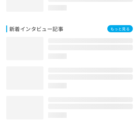
loading...
新着インタビュー記事
もっと見る
loading...
loading...
loading...