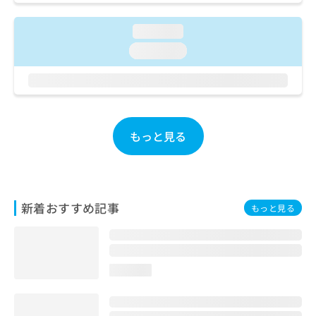
ご了
ら
み
承く
は
ださ
loading...
こ
無
い。
ち
loading...
料
ら
情
報
拡
掲
充
載
の
情
もっと見る
お
報
申
の
し
修
込
正
み
は
新着おすすめ記事
は
こ
もっと見る
こ
ち
ち
ら
ら
そ
loading...
の
他
の