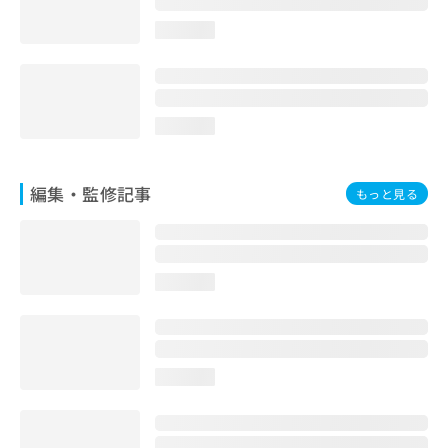
お
loading...
問
い
合
わ
せ
loading...
は
こ
ち
編集・監修記事
ら
もっと見る
loading...
loading...