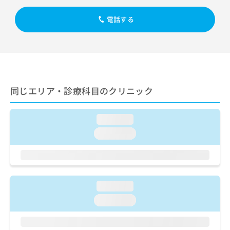
出
稿
クリ
資
稿
ニッ
の
料
電話する
クナ
の
お
の
ビサ
お
問
ご
イト
問
い
請
への
い
合
お問
求
合
合せ
わ
は
フォ
わ
せ
こ
ーム
せ
は
ち
同じエリア・診療科目のクリニック
とな
は
こ
ら
りま
こ
ち
す。
ち
ら
クリ
loading...
無
ら
ニッ
料
loading...
クの
資
情
予
料
報
約・
の
症状
拡
のご
ご
充
相談
請
の
loading...
など
求
お
はで
loading...
は
申
きま
こ
せん
し
ので
ち
込