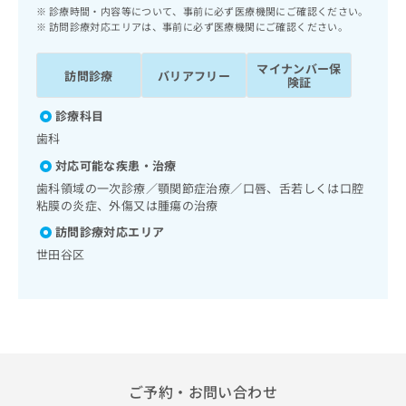
ッ
は
診療時間・内容等について、事前に必ず医療機関にご確認ください。
ク
訪問診療対応エリアは、事前に必ず医療機関にご確認ください。
こ
ナ
ち
ビ
マイナンバー保
ら
訪問診療
バリアフリー
に
険証
関
広
診療科目
す
広
告
る
歯科
告
代
お
出
対応可能な疾患・治療
理
問
稿
歯科領域の一次診療／顎関節症治療／口唇、舌若しくは口腔
店
い
の
粘膜の炎症、外傷又は腫瘍の治療
合
の
お
わ
方
問
訪問診療対応エリア
せ
い
は
世田谷区
は
合
こ
こ
わ
ち
ち
せ
ら
ら
は
こ
こち
ち
広
らは
広
ら
告
マイ
ご予約・お問い合わせ
告
出
ナビ