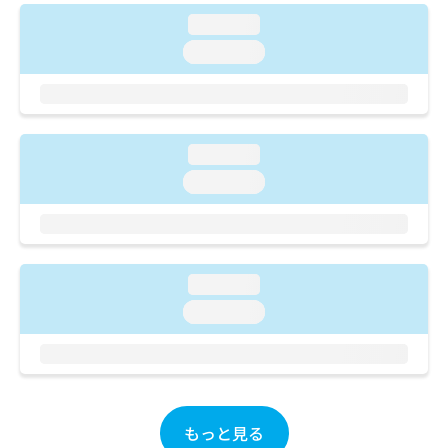
ご了
ら
み
承く
loading...
は
ださ
こ
loading...
無
い。
ち
料
ら
情
報
拡
掲
充
loading...
載
の
情
loading...
お
報
申
の
し
修
込
正
み
は
loading...
は
こ
loading...
こ
ち
ち
ら
ら
そ
の
他
もっと見る
の