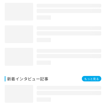
loading...
loading...
loading...
新着インタビュー記事
もっと見る
loading...