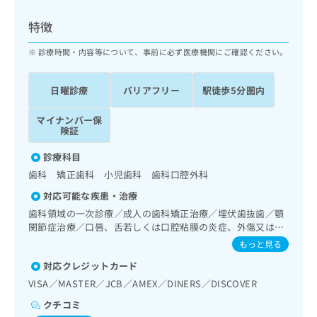
ッ
は
ク
こ
特徴
ナ
ち
ビ
診療時間・内容等について、事前に必ず医療機関にご確認ください。
ら
に
関
広
日曜診療
バリアフリー
駅徒歩5分圏内
す
広
告
る
告
代
マイナンバー保
お
出
険証
理
問
稿
店
い
の
診療科目
合
の
お
歯科 矯正歯科 小児歯科 歯科口腔外科
わ
方
問
せ
い
は
対応可能な疾患・治療
は
合
こ
歯科領域の一次診療／成人の歯科矯正治療／埋伏歯抜歯／顎
こ
わ
ち
関節症治療／口唇、舌若しくは口腔粘膜の炎症、外傷又は腫
ち
せ
瘍の治療
ら
もっと見る
ら
は
こ
対応クレジットカード
こち
ち
広
VISA／MASTER／JCB／AMEX／DINERS／DISCOVER
らは
広
ら
告
マイ
クチコミ
告
出
ナビ