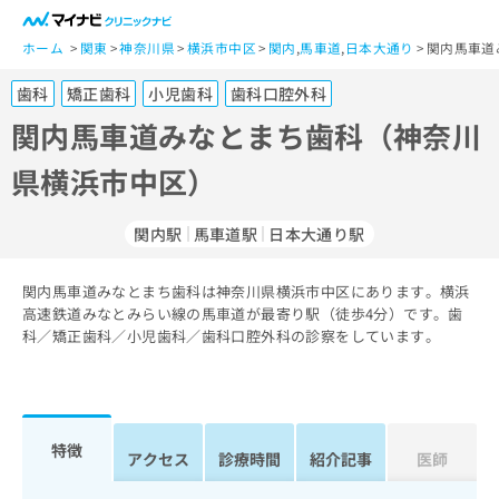
一
般
ホーム
関東
神奈川県
横浜市中区
関内
,
馬車道
,
日本大通り
関内馬車道
ユ
歯科
矯正歯科
小児歯科
歯科口腔外科
ー
ザ
関内馬車道みなとまち歯科（神奈川
ー
県横浜市中区）
の
方
は
関内駅
馬車道駅
日本大通り駅
こ
ち
関内馬車道みなとまち歯科は神奈川県横浜市中区にあります。横浜
ら
高速鉄道みなとみらい線の馬車道が最寄り駅（徒歩4分）です。歯
科／矯正歯科／小児歯科／歯科口腔外科の診察をしています。
医
マ
療
イ
関
ナ
係
ビ
者
ク
特徴
アクセス
診療時間
紹介記事
医師
の
リ
方
ニ