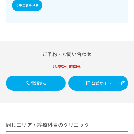
出
稿
クリ
資
クチコミを見る
稿
ニッ
の
料
クナ
の
お
の
ビサ
お
問
ご
イト
問
い
請
への
い
合
お問
求
合
合せ
わ
は
フォ
わ
せ
こ
ーム
せ
は
ち
ご予約・お問い合わせ
とな
は
こ
ら
りま
こ
ち
す。
診療受付時間外
ち
ら
クリ
無
ら
ニッ
料
クの
資
情
電話する
公式サイト
予
料
報
約・
の
症状
拡
のご
ご
充
相談
請
の
など
求
お
はで
は
申
きま
同じエリア・診療科目のクリニック
こ
せん
し
ので
ち
込