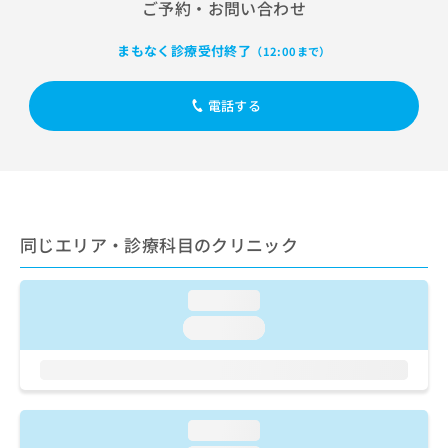
出
ご予約・お問い合わせ
稿
クリ
資
稿
ニッ
の
料
クナ
の
お
まもなく診療受付終了
の
（12:00まで）
ビサ
お
問
ご
イト
問
い
請
への
い
電話する
合
お問
求
合
合せ
わ
は
フォ
わ
せ
こ
ーム
せ
は
ち
とな
は
こ
ら
りま
こ
ち
す。
ち
ら
クリ
無
同じエリア・診療科目のクリニック
ら
ニッ
料
クの
資
情
予
料
報
約・
loading...
の
症状
拡
loading...
のご
ご
充
相談
請
の
など
求
お
はで
は
申
きま
こ
せん
し
loading...
ので
ち
込