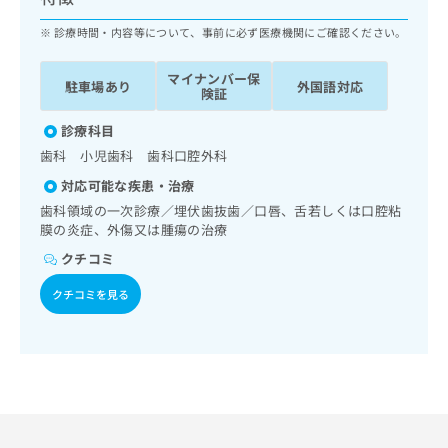
ッ
は
ク
診療時間・内容等について、事前に必ず医療機関にご確認ください。
こ
ナ
ち
ビ
ら
マイナンバー保
駐車場あり
外国語対応
に
険証
関
広
す
診療科目
広
告
る
告
歯科 小児歯科 歯科口腔外科
代
お
出
対応可能な疾患・治療
理
問
稿
店
い
歯科領域の一次診療／埋伏歯抜歯／口唇、舌若しくは口腔粘
の
膜の炎症、外傷又は腫瘍の治療
合
の
お
わ
方
問
クチコミ
せ
い
は
は
合
クチコミを見る
こ
こ
わ
ち
ち
せ
ら
ら
は
こ
こち
ち
広
らは
広
ら
告
マイ
告
出
ナビ