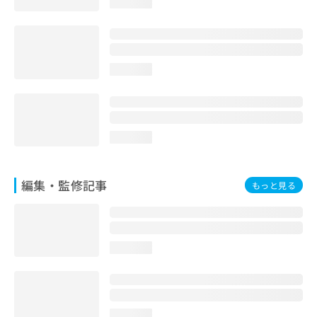
loading...
お
問
い
合
わ
loading...
せ
は
こ
ち
ら
loading...
編集・監修記事
もっと見る
loading...
loading...