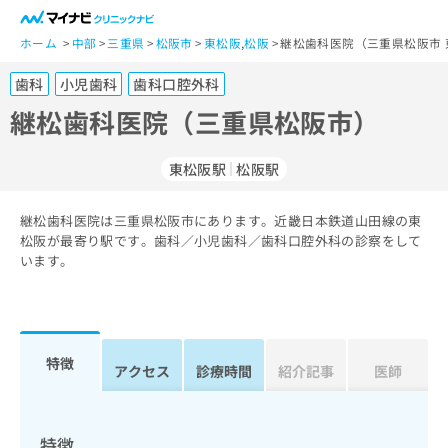
一
般
ホーム
中部
三重県
松阪市
東松阪
,
松阪
継松歯科医院（三重県松阪市 
ユ
歯科
小児歯科
歯科口腔外科
ー
ザ
継松歯科医院（三重県松阪市）
ー
の
東松阪駅
松阪駅
方
は
こ
継松歯科医院は三重県松阪市にあります。近畿日本鉄道山田線の東
松阪が最寄り駅です。歯科／小児歯科／歯科口腔外科の診察をして
ち
います。
ら
医
マ
療
イ
関
ナ
特徴
アクセス
診療時間
紹介記事
医師
係
ビ
者
ク
の
リ
方
ニ
特徴