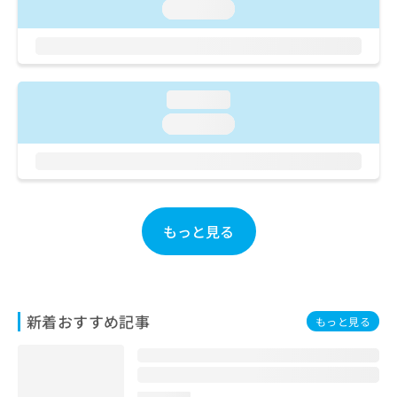
ご了
ら
み
loading...
承く
は
ださ
こ
無
い。
ち
料
ら
情
loading...
報
拡
掲
loading...
充
載
の
情
お
報
申
の
し
修
込
正
もっと見る
み
は
は
こ
こ
ち
ち
ら
ら
新着おすすめ記事
もっと見る
そ
の
他
の