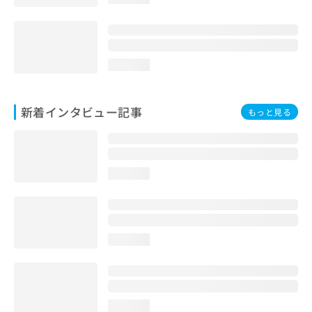
loading...
新着インタビュー記事
もっと見る
loading...
loading...
loading...