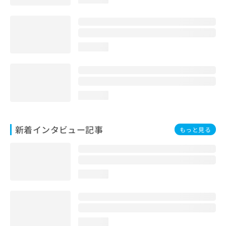
loading...
loading...
新着インタビュー記事
もっと見る
loading...
loading...