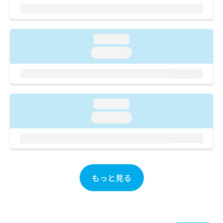
ご了
ら
み
承く
は
ださ
こ
無
い。
ち
料
loading...
ら
情
loading...
報
拡
掲
充
載
の
情
お
報
loading...
申
の
し
修
loading...
込
正
み
は
は
こ
こ
ち
ち
ら
ら
もっと見る
そ
の
他
の