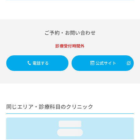
出
稿
クリ
資
稿
ニッ
の
料
クナ
の
お
の
ビサ
お
問
ご
イト
問
い
請
への
ご予約・お問い合わせ
い
合
お問
求
合
合せ
わ
は
フォ
わ
診療受付時間外
せ
こ
ーム
せ
は
ち
とな
は
こ
ら
りま
電話する
公式サイト
こ
ち
す。
ち
ら
クリ
無
ら
ニッ
料
クの
資
情
予
料
報
約・
の
症状
拡
のご
ご
同じエリア・診療科目のクリニック
充
相談
請
の
など
求
お
はで
は
loading...
申
きま
こ
せん
し
loading...
ので
ち
込