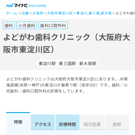
一
般
ホーム
近畿
大阪府
大阪市東淀川区
東淀川
,
東三国
,
新大阪
よどがわ歯
ユ
歯科
小児歯科
歯科口腔外科
ー
ザ
よどがわ歯科クリニック（大阪府大
ー
阪市東淀川区）
の
方
は
東淀川駅
東三国駅
新大阪駅
こ
ち
よどがわ歯科クリニックは大阪府大阪市東淀川区にあります。JR東
ら
海道線(米原～神戸)の東淀川が最寄り駅（徒歩0分）です。歯科／小
児歯科／歯科口腔外科の診察をしています。
医
マ
療
イ
関
ナ
係
ビ
者
ク
特徴
アクセス
診療時間
紹介記事
医師
の
リ
方
ニ