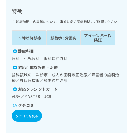
ッ
は
ク
こ
特徴
ナ
ち
ビ
診療時間・内容等について、事前に必ず医療機関にご確認ください。
ら
に
関
マイナンバー保
広
19時以降診療
駅徒歩5分圏内
す
広
険証
告
る
告
代
お
診療科目
出
理
問
稿
歯科 小児歯科 歯科口腔外科
店
い
の
対応可能な疾患・治療
合
の
お
わ
歯科領域の一次診療／成人の歯科矯正治療／障害者の歯科治
方
問
せ
療／埋伏歯抜歯／顎関節症治療
い
は
は
合
こ
対応クレジットカード
こ
わ
ち
VISA／MASTER／JCB
ち
せ
ら
ら
は
クチコミ
こ
こち
クチコミを見る
ち
広
らは
広
ら
告
マイ
告
出
ナビ