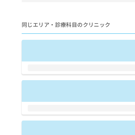
せ
こち
ち
らは
は
マイ
こ
ら
ナビ
ち
クリ
同じエリア・診療科目のクリニック
ら
ニッ
クナ
広
ビサ
広
資
イト
告
告
への
料
出
出
お問
の
稿
合せ
稿
ご
の
フォ
の
請
お
ーム
お
求
問
とな
問
りま
は
い
い
す。
こ
合
合
クリ
ち
わ
ニッ
わ
ら
せ
クの
せ
は
予
は
約・
こ
こ
無
症状
ち
ち
のご
料
ら
相談
ら
情
など
報
はで