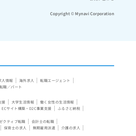
Copyright © Mynavi Corporation
求人情報
海外求人
転職エージェント
転職／パート
支援
大学生活情報
働く女性の生活情報
ECサイト構築・D2C事業支援
ふるさと納税
ゼクティブ転職
会計士の転職
保育士の求人
無期雇用派遣
介護の求人