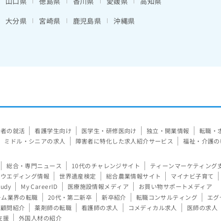
山口県
徳島県
香川県
愛媛県
高知県
大分県
宮崎県
鹿児島県
沖縄県
験者の就活
看護学生向け
医学生・研修医向け
独立・開業情報
転職・
ミドル・シニアの求人
障害者に特化した求人紹介サービス
福祉・介護の
総合・専門ニュース
10代のチャレンジサイト
ティーンマーケティング
ウエディング情報
世界遺産検定
総合農業情報サイト
マイナビ子育て
tudy
My CareerID
医療施設情報メディア
お買い物サポートメディア
ーム業界の転職
20代・第二新卒
新卒紹介
転職コンサルティング
エグ
顧問紹介
薬剤師の転職
看護師の求人
コメディカル求人
医師の求人
支援
外国人材の紹介