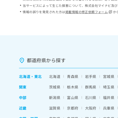
ち
み
当サービスによって生じた損害について、株式会社マイナビ及び
ら
は
情報の誤りを発見された方は
掲載情報の修正依頼フォーム
か
こ
ち
そ
ら
の
他
の
お
問
い
都道府県から探す
合
わ
せ
北海道
・
東北
北海道
青森県
岩手県
宮城県
は
こ
関東
茨城県
栃木県
群馬県
埼玉県
ち
ら
中部
新潟県
富山県
石川県
福井県
近畿
滋賀県
京都府
大阪府
兵庫県