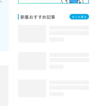
い。
新着おすすめ記事
もっと見る
loading...
loading...
loading...