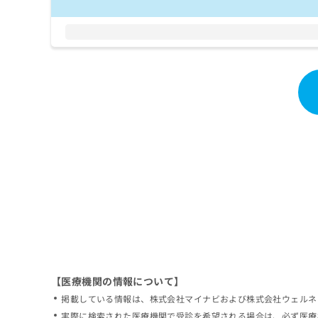
拡
資
きま
充
料
せん
の
ので
の
ご了
お
ご
承く
申
請
ださ
し
求
い。
込
は
み
こ
は
ち
こ
ら
ち
ら
無
料
掲
情
載
報
情
拡
報
充
の
の
修
お
【医療機関の情報について】
正
申
掲載している情報は、株式会社マイナビおよび株式会社ウェルネ
は
し
こ
実際に検索された医療機関で受診を希望される場合は、必ず医療
込