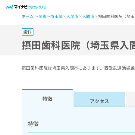
一
ホーム
関東
埼玉県
入間市
入間市
摂田歯科医院（埼玉
般
ユ
歯科
ー
ザ
摂田歯科医院（埼玉県入
ー
の
方
摂田歯科医院は埼玉県入間市にあります。西武鉄道池袋線
は
こ
ち
ら
特徴
アクセス
医
マ
療
イ
特徴
ナ
関
ビ