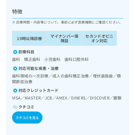
ッ
は
ク
こ
特徴
ナ
ち
ビ
診療時間・内容等について、事前に必ず医療機関にご確認ください。
ら
に
関
マイナンバー保
セカンドオピニ
広
19時以降診療
す
広
険証
オン対応
告
る
告
代
お
診療科目
出
理
問
稿
歯科 矯正歯科 小児歯科 歯科口腔外科
店
い
の
対応可能な疾患・治療
合
の
お
わ
歯科領域の一次診療／成人の歯科矯正治療／埋伏歯抜歯／顎
方
問
せ
関節症治療
い
は
は
合
こ
対応クレジットカード
こ
わ
ち
VISA／MASTER／JCB／AMEX／DINERS／DISCOVER／銀聯
ち
せ
ら
ら
は
クチコミ
こ
こち
クチコミを見る
ち
広
らは
広
ら
告
マイ
告
出
ナビ