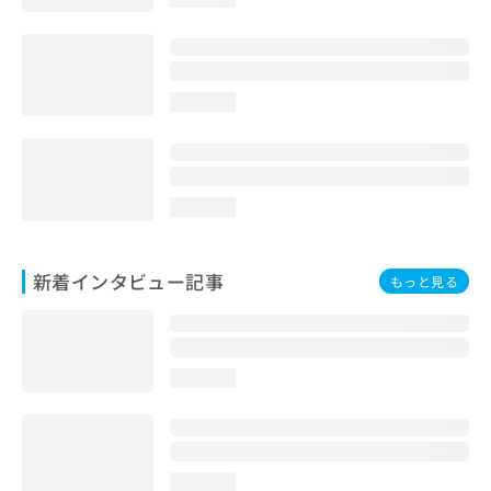
loading...
loading...
新着インタビュー記事
もっと見る
loading...
loading...