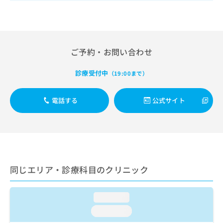
出
稿
クリ
資
稿
ニッ
の
料
クナ
の
お
の
ビサ
お
問
ご
イト
問
い
請
への
ご予約・お問い合わせ
い
合
お問
求
合
合せ
わ
は
フォ
わ
診療受付中
せ
（19:00まで）
こ
ーム
せ
は
ち
とな
は
こ
ら
りま
電話する
公式サイト
こ
ち
す。
ち
ら
クリ
無
ら
ニッ
料
クの
資
情
予
料
報
約・
の
症状
拡
のご
ご
同じエリア・診療科目のクリニック
充
相談
請
の
など
求
お
はで
は
loading...
申
きま
こ
せん
し
loading...
ので
ち
込