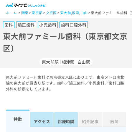
一
般
ホーム
関東
東京都
文京区
東大前
,
根津
,
白山
東大前ファミール歯科（
ユ
歯科
矯正歯科
小児歯科
歯科口腔外科
ー
ザ
東大前ファミール歯科（東京都文京
ー
区）
の
方
は
東大前駅
根津駅
白山駅
こ
ち
東大前ファミール歯科は東京都文京区にあります。東京メトロ南北
ら
線の東大前が最寄り駅です。歯科／矯正歯科／小児歯科／歯科口腔
外科の診察をしています。
医
マ
療
イ
関
ナ
係
ビ
者
ク
特徴
アクセス
診療時間
紹介記事
医師
の
リ
方
ニ