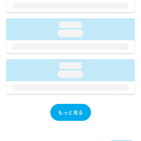
ご了
ら
み
承く
は
ださ
こ
無
い。
ち
料
loading...
ら
情
loading...
報
拡
掲
充
載
の
情
お
報
loading...
申
の
し
修
loading...
込
正
み
は
は
こ
こ
ち
ち
ら
ら
もっと見る
そ
の
他
の