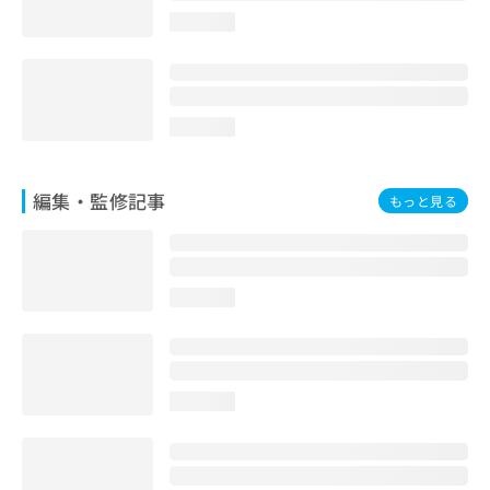
お
loading...
問
い
合
わ
せ
loading...
は
こ
ち
編集・監修記事
もっと見る
ら
loading...
loading...