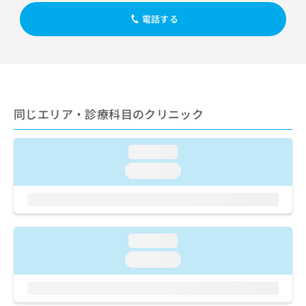
出
稿
クリ
資
稿
ニッ
電話する
の
料
クナ
の
お
の
ビサ
お
問
ご
イト
問
い
請
への
い
合
お問
求
合
合せ
わ
は
フォ
わ
せ
こ
ーム
同じエリア・診療科目のクリニック
せ
は
ち
とな
は
こ
ら
りま
こ
ち
す。
loading...
ち
ら
クリ
無
ら
ニッ
loading...
料
クの
資
情
予
料
報
約・
の
症状
拡
のご
ご
充
相談
loading...
請
の
など
求
お
loading...
はで
は
申
きま
こ
せん
し
ので
ち
込