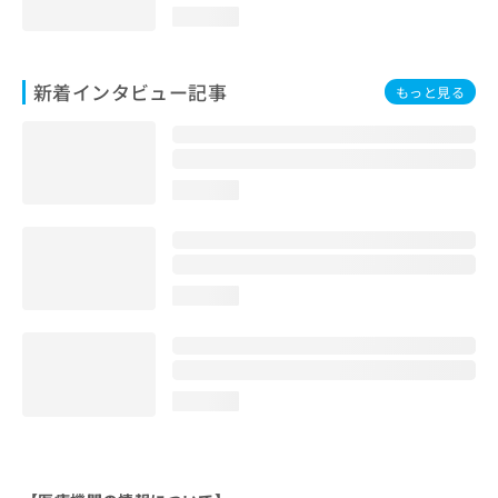
loading...
新着インタビュー記事
もっと見る
loading...
loading...
loading...