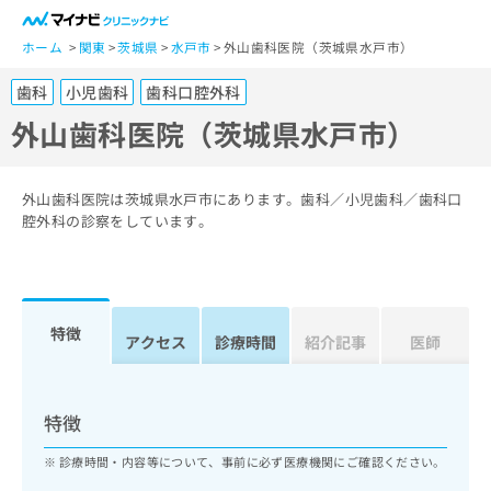
一
般
ホーム
関東
茨城県
水戸市
外山歯科医院（茨城県水戸市）
ユ
歯科
小児歯科
歯科口腔外科
ー
ザ
外山歯科医院（茨城県水戸市）
ー
の
方
外山歯科医院は茨城県水戸市にあります。歯科／小児歯科／歯科口
は
腔外科の診察をしています。
こ
ち
ら
特徴
医
アクセス
診療時間
紹介記事
医師
マ
療
イ
関
ナ
係
ビ
特徴
者
ク
の
リ
診療時間・内容等について、事前に必ず医療機関にご確認ください。
方
ニ