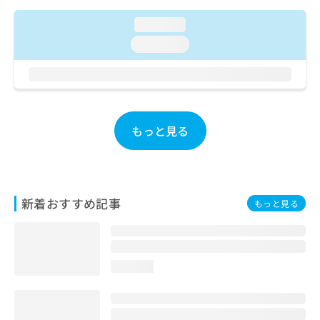
ご了
ら
み
承く
は
loading...
ださ
こ
無
い。
loading...
ち
料
ら
情
報
拡
掲
充
載
の
情
もっと見る
お
報
申
の
し
修
込
正
み
は
新着おすすめ記事
もっと見る
は
こ
こ
ち
ち
ら
ら
loading...
そ
の
他
の