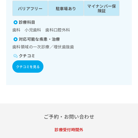
ッ
は
マイナンバー保
バリアフリー
駐車場あり
ク
こ
険証
ナ
ち
ビ
診療科目
ら
に
歯科 小児歯科 歯科口腔外科
関
広
対応可能な疾患・治療
す
広
告
る
歯科領域の一次診療／埋伏歯抜歯
告
代
お
出
クチコミ
理
問
稿
店
い
の
クチコミを見る
合
の
お
わ
方
問
せ
い
は
は
合
こ
こ
わ
ち
ち
せ
ら
ら
は
こ
ご予約・お問い合わせ
こち
ち
広
らは
広
ら
告
診療受付時間外
マイ
告
出
ナビ