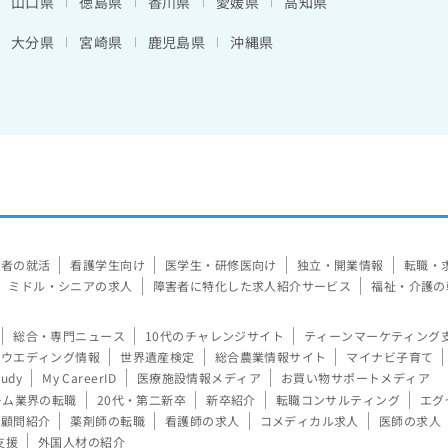
山口県
徳島県
香川県
愛媛県
高知県
大分県
宮崎県
鹿児島県
沖縄県
験者の就活
看護学生向け
医学生・研修医向け
独立・開業情報
転職・
ミドル・シニアの求人
障害者に特化した求人紹介サービス
福祉・介護の
総合・専門ニュース
10代のチャレンジサイト
ティーンマーケティング
ウエディング情報
世界遺産検定
総合農業情報サイト
マイナビ子育て
tudy
My CareerID
医療施設情報メディア
お買い物サポートメディア
ーム業界の転職
20代・第二新卒
新卒紹介
転職コンサルティング
エグ
顧問紹介
薬剤師の転職
看護師の求人
コメディカル求人
医師の求人
支援
外国人材の紹介