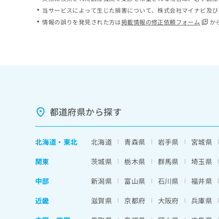
ち
み
当サービスによって生じた損害について、株式会社マイナビ及び
ら
は
情報の誤りを発見された方は
掲載情報の修正依頼フォーム
か
こ
ち
そ
ら
の
他
の
お
問
い
都道府県から探す
合
わ
せ
北海道
・
東北
北海道
青森県
岩手県
宮城県
は
こ
関東
茨城県
栃木県
群馬県
埼玉県
ち
ら
中部
新潟県
富山県
石川県
福井県
近畿
滋賀県
京都府
大阪府
兵庫県