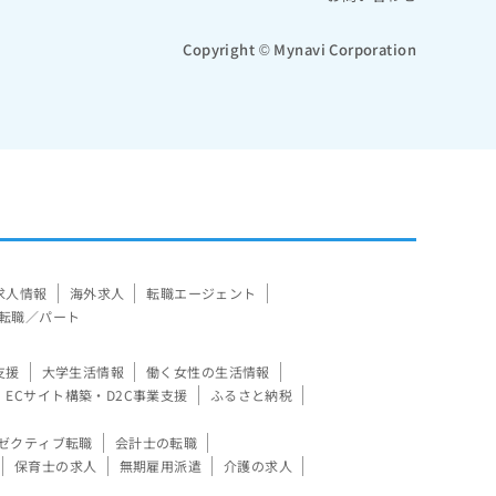
Copyright © Mynavi Corporation
求人情報
海外求人
転職エージェント
転職／パート
支援
大学生活情報
働く女性の生活情報
ECサイト構築・D2C事業支援
ふるさと納税
ゼクティブ転職
会計士の転職
保育士の求人
無期雇用派遣
介護の求人