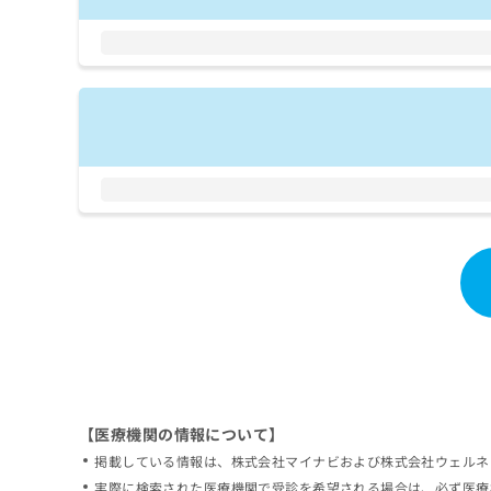
拡
資
きま
充
料
せん
の
ので
の
ご了
お
ご
承く
申
請
ださ
し
求
い。
込
は
み
こ
は
ち
こ
ら
ち
ら
無
料
掲
情
載
報
情
拡
報
充
の
の
修
お
【医療機関の情報について】
正
申
掲載している情報は、株式会社マイナビおよび株式会社ウェルネ
は
し
こ
実際に検索された医療機関で受診を希望される場合は、必ず医療
込