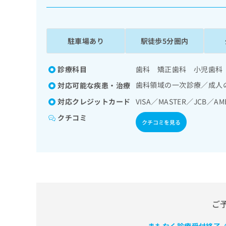
係
ク
者
リ
の
ニ
ッ
方
駐車場あり
駅徒歩5分圏内
ク
は
ナ
こ
ビ
診療科目
歯科 矯正歯科 小児歯科
ち
に
歯科領域の一次診療／成人
対応可能な疾患・治療
関
ら
す
対応クレジットカード
VISA／MASTER／JCB／AM
る
クチコミ
お
クチコミを見る
広
広
問
告
告
い
出
代
合
稿
わ
理
の
せ
店
お
は
の
問
こ
い
方
ち
ご
合
ら
は
わ
こ