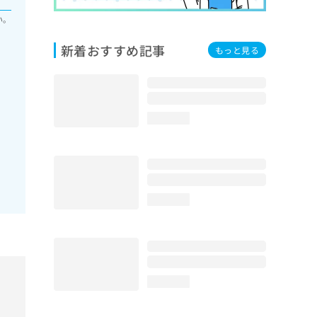
い。
新着おすすめ記事
もっと見る
loading...
loading...
loading...