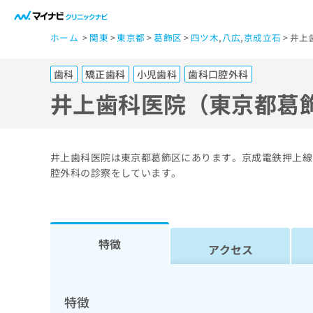
一
ホーム
関東
東京都
葛飾区
四ツ木
,
八広
,
京成立石
井上
般
ユ
歯科
矯正歯科
小児歯科
歯科口腔外科
ー
ザ
井上歯科医院（東京都葛
ー
の
方
井上歯科医院は東京都葛飾区にあります。京成電鉄押上線
は
腔外科の診察をしています。
こ
ち
ら
特徴
アクセス
医
マ
療
イ
ナ
関
特徴
ビ