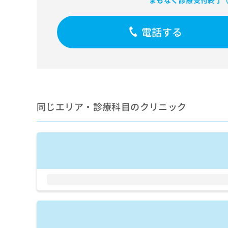
まもなく診療受付終了
（
せ
こち
ち
らは
は
マイ
こ
ら
ナビ
電話する
ち
クリ
ら
ニッ
クナ
広
ビサ
広
資
イト
告
告
への
料
出
出
お問
の
稿
合せ
稿
ご
の
同じエリア・診療科目のクリニック
フォ
の
請
お
ーム
お
求
問
とな
問
りま
は
い
い
す。
こ
合
合
クリ
ち
わ
ニッ
わ
ら
せ
クの
せ
は
予
は
約・
こ
こ
無
症状
ち
ち
のご
料
ら
相談
ら
情
など
報
はで