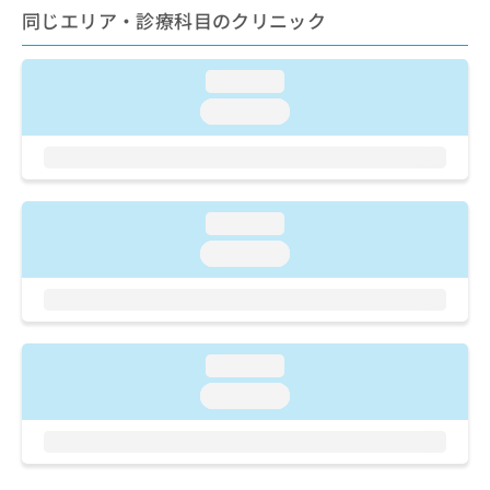
ご了
ら
み
同じエリア・診療科目のクリニック
承く
は
ださ
こ
無
い。
ち
料
loading...
ら
情
loading...
報
拡
掲
充
載
の
情
お
報
loading...
申
の
loading...
し
修
込
正
み
は
は
こ
こ
ち
ち
loading...
ら
ら
loading...
そ
の
他
の