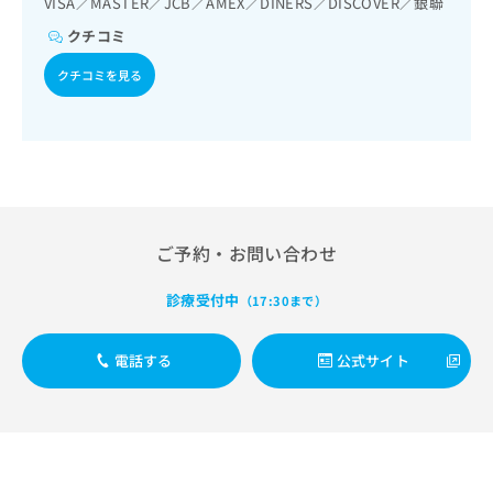
VISA／MASTER／JCB／AMEX／DINERS／DISCOVER／銀聯
出
稿
クリ
資
稿
ニッ
の
料
クチコミ
クナ
の
お
の
ビサ
お
問
クチコミを見る
ご
イト
問
い
請
への
い
合
お問
求
合
合せ
わ
は
フォ
わ
せ
こ
ーム
せ
は
ち
とな
は
こ
ら
りま
こ
ち
す。
ち
ご予約・お問い合わせ
ら
クリ
無
ら
ニッ
料
クの
診療受付中
資
（17:30まで）
情
予
料
報
約・
の
症状
拡
電話する
公式サイト
のご
ご
充
相談
請
の
など
求
お
はで
は
申
きま
こ
せん
し
ので
ち
込