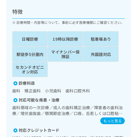
ッ
は
ク
こ
特徴
ナ
ち
ビ
診療時間・内容等について、事前に必ず医療機関にご確認ください。
ら
に
関
広
日曜診療
19時以降診療
駐車場あり
す
広
告
る
告
代
マイナンバー保
お
出
駅徒歩5分圏内
外国語対応
険証
理
問
稿
店
い
の
セカンドオピニ
合
の
お
オン対応
わ
方
問
せ
診療科目
い
は
は
合
歯科 矯正歯科 小児歯科 歯科口腔外科
こ
こ
わ
ち
対応可能な疾患・治療
ち
せ
ら
ら
歯科領域の一次診療／成人の歯科矯正治療／障害者の歯科治
は
療／埋伏歯抜歯／顎関節症治療／口唇、舌若しくは口腔粘膜
こ
こち
の炎症、外傷又は腫瘍の治療
ち
もっと見る
広
らは
広
ら
告
マイ
対応クレジットカード
告
出
ナビ