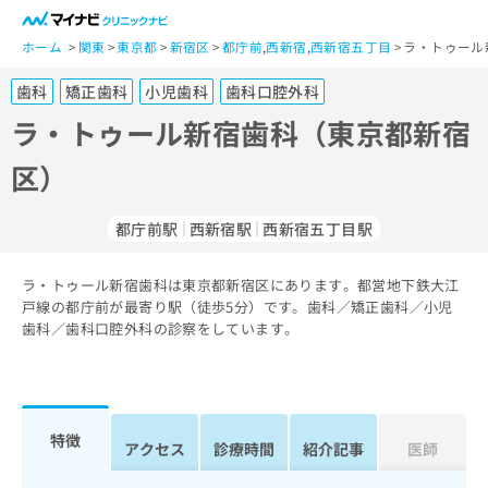
一
般
ホーム
関東
東京都
新宿区
都庁前
,
西新宿
,
西新宿五丁目
ラ・トゥール
ユ
歯科
矯正歯科
小児歯科
歯科口腔外科
ー
ザ
ラ・トゥール新宿歯科（東京都新宿
ー
区）
の
方
は
都庁前駅
西新宿駅
西新宿五丁目駅
こ
ち
ラ・トゥール新宿歯科は東京都新宿区にあります。都営地下鉄大江
ら
戸線の都庁前が最寄り駅（徒歩5分）です。歯科／矯正歯科／小児
歯科／歯科口腔外科の診察をしています。
医
マ
療
イ
関
ナ
係
ビ
者
ク
特徴
アクセス
診療時間
紹介記事
医師
の
リ
方
ニ