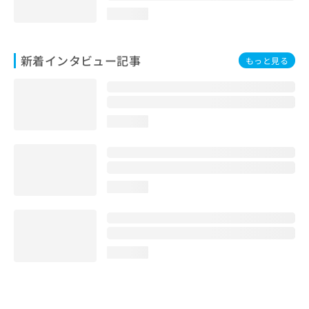
loading...
新着インタビュー記事
もっと見る
loading...
loading...
loading...