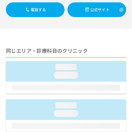
出
稿
クリ
資
稿
ニッ
の
料
電話する
公式サイト
クナ
の
お
の
ビサ
お
問
ご
イト
問
い
請
への
い
合
お問
求
合
合せ
わ
は
フォ
わ
せ
こ
ーム
せ
同じエリア・診療科目のクリニック
は
ち
とな
は
こ
ら
りま
こ
ち
す。
ち
loading...
ら
クリ
無
ら
ニッ
loading...
料
クの
資
情
予
料
報
約・
の
症状
拡
のご
ご
充
相談
請
loading...
の
など
求
お
はで
loading...
は
申
きま
こ
せん
し
ので
ち
込