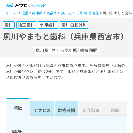
一
般
ホーム
近畿
兵庫県
西宮市
夙川
,
さくら夙川
,
香櫨園
夙川やまもと歯科
ユ
歯科
矯正歯科
小児歯科
歯科口腔外科
ー
ザ
夙川やまもと歯科（兵庫県西宮市）
ー
の
夙川駅
さくら夙川駅
香櫨園駅
方
は
こ
夙川やまもと歯科は兵庫県西宮市にあります。阪急電鉄神戸本線の
夙川が最寄り駅（徒歩2分）です。歯科／矯正歯科／小児歯科／歯
ち
科口腔外科の診察をしています。
ら
医
マ
療
イ
関
ナ
特徴
アクセス
診療時間
紹介記事
医師
係
ビ
者
ク
の
リ
方
ニ
特徴