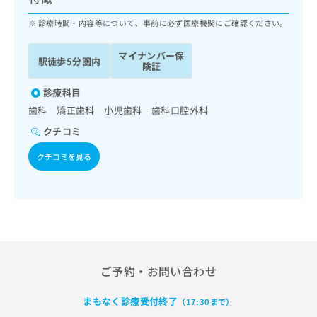
ッ
は
ク
診療時間・内容等について、事前に必ず医療機関にご確認ください。
こ
ナ
ち
ビ
ら
マイナンバー保
駅徒歩5分圏内
に
険証
関
広
す
診療科目
広
告
る
告
歯科 矯正歯科 小児歯科 歯科口腔外科
代
お
出
クチコミ
理
問
稿
店
い
の
クチコミを見る
合
の
お
わ
方
問
せ
い
は
は
合
こ
こ
わ
ち
ち
せ
ら
ら
は
こ
ご予約・お問い合わせ
こち
ち
広
らは
広
ら
告
マイ
まもなく診療受付終了
（17:30まで）
告
出
ナビ