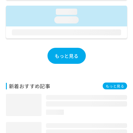
ご了
ら
み
承く
は
ださ
loading...
こ
無
い。
loading...
ち
料
ら
情
報
拡
掲
充
載
の
情
もっと見る
お
報
申
の
し
修
込
正
み
は
新着おすすめ記事
もっと見る
は
こ
こ
ち
ち
ら
ら
loading...
そ
の
他
の