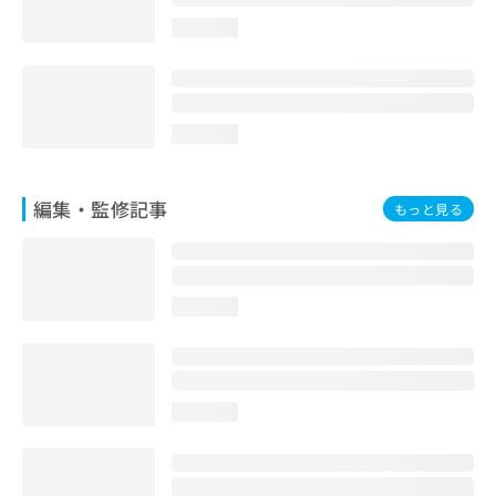
お
loading...
問
い
合
わ
せ
loading...
は
こ
ち
編集・監修記事
もっと見る
ら
loading...
loading...