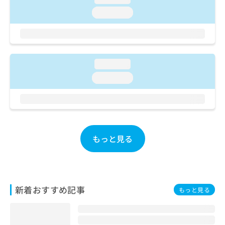
ご了
ら
み
承く
loading...
は
ださ
こ
無
い。
ち
料
ら
情
報
loading...
拡
掲
充
loading...
載
の
情
お
報
申
の
し
修
込
正
み
もっと見る
は
は
こ
こ
ち
ち
ら
ら
新着おすすめ記事
もっと見る
そ
の
他
の