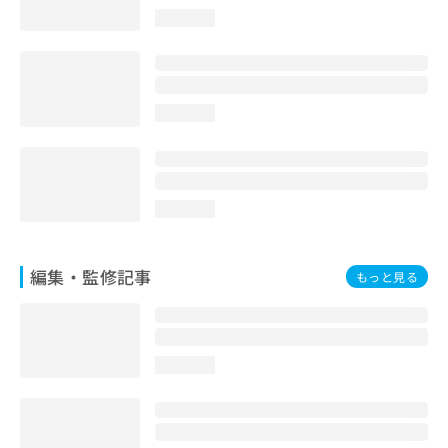
お
loading...
問
い
合
わ
せ
loading...
は
こ
ち
ら
loading...
編集・監修記事
もっと見る
loading...