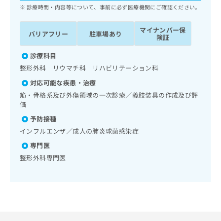
ッ
は
診療時間・内容等について、事前に必ず医療機関にご確認ください。
ク
こ
ナ
ち
マイナンバー保
バリアフリー
駐車場あり
ビ
険証
ら
に
関
診療科目
広
す
広
整形外科 リウマチ科 リハビリテーション科
告
る
告
代
対応可能な疾患・治療
お
出
理
問
筋・骨格系及び外傷領域の一次診療／義肢装具の作成及び評
稿
店
い
価
の
合
の
お
予防接種
わ
方
問
インフルエンザ／成人の肺炎球菌感染症
せ
い
は
は
合
専門医
こ
こ
わ
ち
整形外科専門医
ち
せ
ら
ら
は
こ
こち
ち
広
らは
広
ら
告
マイ
告
出
ナビ