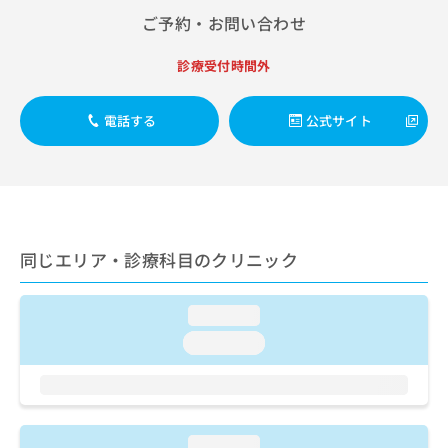
出
稿
クリ
資
ご予約・お問い合わせ
稿
ニッ
の
料
クナ
の
お
の
ビサ
お
診療受付時間外
問
ご
イト
問
い
請
への
い
合
お問
求
電話する
公式サイト
合
合せ
わ
は
フォ
わ
せ
こ
ーム
せ
は
ち
とな
は
こ
ら
りま
こ
ち
す。
ち
ら
クリ
無
ら
ニッ
同じエリア・診療科目のクリニック
料
クの
資
情
予
料
報
約・
の
症状
loading...
拡
のご
ご
充
loading...
相談
請
の
など
求
お
はで
は
申
きま
こ
せん
し
ので
ち
込
loading...