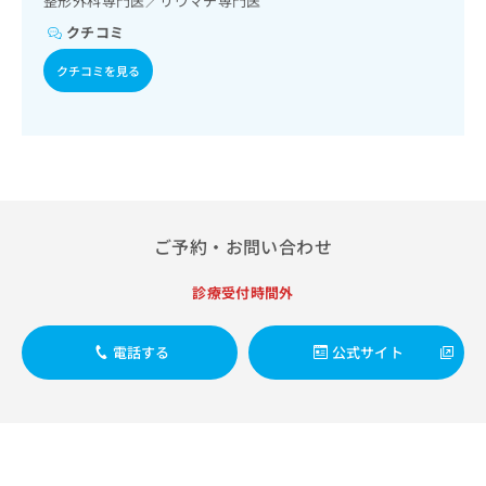
整形外科専門医／リウマチ専門医
出
稿
クリ
資
稿
ニッ
の
クチコミ
料
クナ
の
お
の
ビサ
お
クチコミを見る
問
ご
イト
問
い
請
への
い
合
お問
求
合
合せ
わ
は
フォ
わ
せ
こ
ーム
せ
は
ち
とな
は
こ
ら
りま
こ
ち
す。
ご予約・お問い合わせ
ち
ら
クリ
無
ら
ニッ
料
クの
診療受付時間外
資
情
予
料
報
約・
の
症状
拡
電話する
公式サイト
のご
ご
充
相談
請
の
など
求
お
はで
は
申
きま
こ
せん
し
ので
ち
込