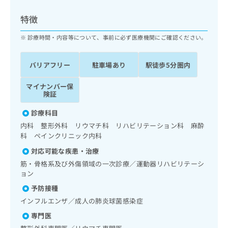
ッ
は
ク
こ
特徴
ナ
ち
ビ
診療時間・内容等について、事前に必ず医療機関にご確認ください。
ら
に
関
広
バリアフリー
駐車場あり
駅徒歩5分圏内
す
広
告
る
告
代
マイナンバー保
お
出
険証
理
問
稿
店
い
の
診療科目
合
の
お
内科 整形外科 リウマチ科 リハビリテーション科 麻酔
わ
方
問
科 ペインクリニック内科
せ
い
は
は
合
対応可能な疾患・治療
こ
こ
わ
ち
筋・骨格系及び外傷領域の一次診療／運動器リハビリテーシ
ち
せ
ョン
ら
ら
は
予防接種
こ
こち
ち
インフルエンザ／成人の肺炎球菌感染症
広
らは
広
ら
告
マイ
専門医
告
出
ナビ