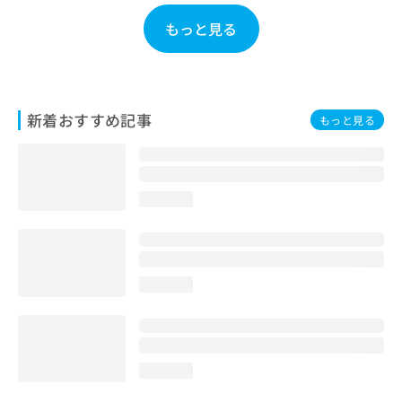
お
もっと見る
問
い
合
わ
せ
新着おすすめ記事
は
もっと見る
こ
ち
ら
loading...
loading...
loading...