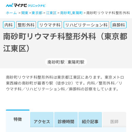
一
般
ホーム
関東
東京都
江東区
南砂町
,
東陽町
南砂町リウマチ科整形外科
ユ
内科
整形外科
リウマチ科
リハビリテーション科
麻酔科
ー
ザ
南砂町リウマチ科整形外科（東京都
ー
江東区）
の
方
は
南砂町駅
東陽町駅
こ
ち
南砂町リウマチ科整形外科は東京都江東区にあります。東京メトロ
ら
東西線の南砂町が最寄り駅（徒歩1分）です。内科／整形外科／リ
ウマチ科／リハビリテーション科／麻酔科の診察をしています。
医
マ
療
イ
関
ナ
係
ビ
者
ク
特徴
アクセス
診療時間
紹介記事
医師
の
リ
方
ニ