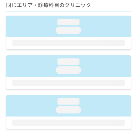
ご了
ら
み
同じエリア・診療科目のクリニック
承く
は
ださ
こ
無
い。
ち
loading...
料
ら
情
loading...
報
拡
掲
充
載
の
情
お
報
loading...
申
の
loading...
し
修
込
正
み
は
は
こ
こ
ち
loading...
ち
ら
ら
loading...
そ
の
他
の