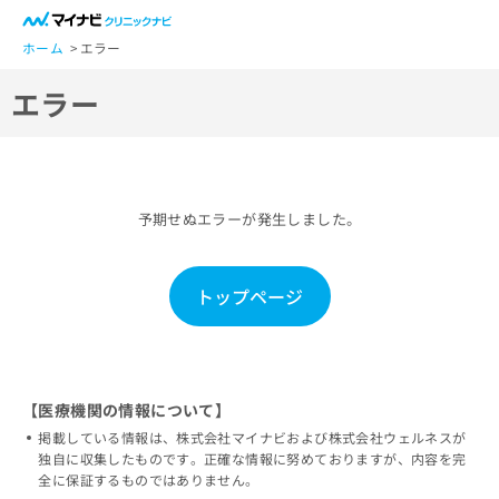
一
般
ホーム
エラー
ユ
エラー
ー
ザ
ー
の
方
予期せぬエラーが発生しました。
は
こ
ち
トップページ
ら
医
マ
療
イ
関
ナ
【医療機関の情報について】
係
ビ
掲載している情報は、株式会社マイナビおよび株式会社ウェルネスが
者
ク
独自に収集したものです。正確な情報に努めておりますが、内容を完
の
リ
全に保証するものではありません。
方
ニ