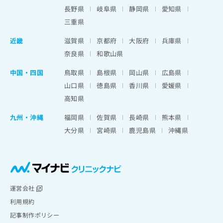
出
稿
クリ
資
長野県
岐阜県
静岡県
愛知県
稿
ニッ
の
料
クナ
三重県
の
お
の
ビサ
お
問
ご
イト
近畿
滋賀県
京都府
大阪府
兵庫県
問
い
請
への
い
奈良県
和歌山県
合
お問
求
合
合せ
わ
は
フォ
わ
中国・四国
鳥取県
島根県
岡山県
広島県
せ
こ
ーム
せ
は
ち
山口県
徳島県
香川県
愛媛県
とな
は
こ
ら
りま
高知県
こ
ち
す。
ち
ら
クリ
九州・沖縄
福岡県
佐賀県
長崎県
熊本県
無
ら
ニッ
料
大分県
宮崎県
鹿児島県
沖縄県
クの
資
情
予
料
報
約・
の
症状
拡
のご
ご
充
相談
請
の
など
求
お
運営会社
はで
は
申
きま
利用規約
こ
せん
し
記事制作ポリシー
ので
ち
込