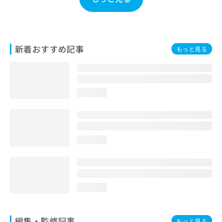
お
問
い
合
わ
新着おすすめ記事
もっと見る
せ
は
こ
ち
loading...
ら
loading...
loading...
編集・監修記事
もっと見る