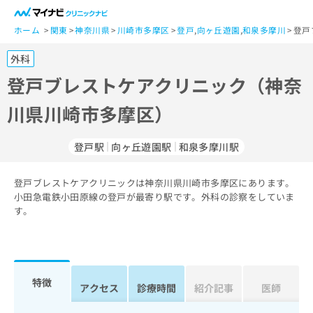
一
般
ホーム
関東
神奈川県
川崎市多摩区
登戸
,
向ヶ丘遊園
,
和泉多摩川
登戸
ユ
外科
ー
ザ
登戸ブレストケアクリニック（神奈
ー
川県川崎市多摩区）
の
方
は
登戸駅
向ヶ丘遊園駅
和泉多摩川駅
こ
ち
登戸ブレストケアクリニックは神奈川県川崎市多摩区にあります。
ら
小田急電鉄小田原線の登戸が最寄り駅です。外科の診察をしていま
す。
医
マ
療
イ
関
ナ
係
ビ
者
ク
特徴
アクセス
診療時間
紹介記事
医師
の
リ
方
ニ