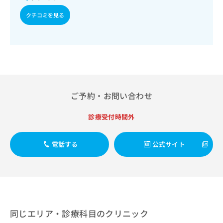
出
稿
クリ
資
稿
ニッ
の
クチコミを見る
料
クナ
の
お
の
ビサ
お
問
ご
イト
問
い
請
への
い
合
お問
求
合
合せ
わ
は
フォ
わ
せ
こ
ーム
せ
は
ち
とな
は
こ
ご予約・お問い合わせ
ら
りま
こ
ち
す。
ち
ら
クリ
診療受付時間外
無
ら
ニッ
料
クの
資
情
予
電話する
公式サイト
料
報
約・
の
症状
拡
のご
ご
充
相談
請
の
など
求
お
はで
は
申
きま
こ
せん
し
同じエリア・診療科目のクリニック
ので
ち
込