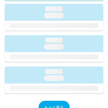
ご了
ら
み
承く
は
loading...
ださ
こ
無
い。
loading...
ち
料
ら
情
報
拡
掲
充
載
loading...
の
情
お
loading...
報
申
の
し
修
込
正
み
は
は
こ
loading...
こ
ち
loading...
ち
ら
ら
そ
の
他
の
もっと見る