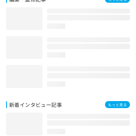
loading...
loading...
loading...
新着インタビュー記事
もっと見る
loading...