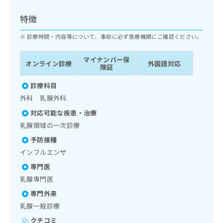
ッ
は
ク
こ
特徴
ナ
ち
ビ
診療時間・内容等について、事前に必ず医療機関にご確認ください。
ら
に
関
マイナンバー保
広
オンライン診療
外国語対応
す
広
険証
告
る
告
代
お
診療科目
出
理
問
稿
外科 乳腺外科
店
い
の
対応可能な疾患・治療
合
の
お
わ
乳腺領域の一次診療
方
問
せ
い
は
予防接種
は
合
こ
インフルエンザ
こ
わ
ち
ち
せ
専門医
ら
ら
は
乳腺専門医
こ
こち
専門外来
ち
広
らは
広
ら
乳腺一般診療
告
マイ
告
出
ナビ
クチコミ