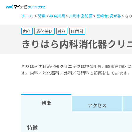
一
ホーム
関東
神奈川県
川崎市宮前区
宮崎台
,
梶が谷
き
般
ユ
内科
消化器科
外科
肛門科
ー
ザ
きりはら内科消化器クリ
ー
の
方
きりはら内科消化器クリニックは神奈川県川崎市宮前区に
は
す。内科／消化器科／外科／肛門科の診察をしています。
こ
ち
ら
特徴
アクセス
医
マ
療
イ
ナ
関
特徴
ビ