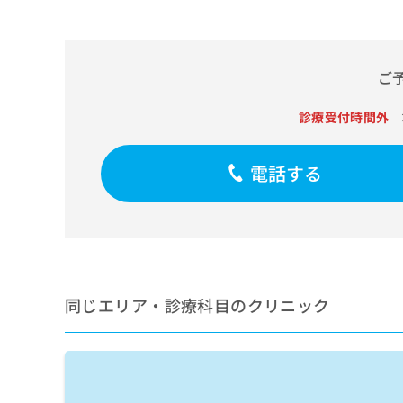
せ
こち
ち
らは
は
マイ
こ
ら
ナビ
ち
クリ
ご
ら
ニッ
クナ
広
ビサ
診療受付時間外
広
資
イト
告
告
への
料
出
出
お問
の
稿
電話する
合せ
稿
ご
の
フォ
の
請
お
ーム
お
求
問
とな
問
りま
は
い
い
す。
こ
合
合
クリ
ち
わ
ニッ
わ
ら
せ
クの
せ
同じエリア・診療科目のクリニック
は
予
は
約・
こ
こ
無
症状
ち
ち
のご
料
ら
相談
ら
情
など
報
はで