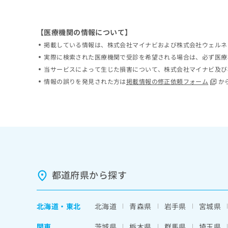
ち
み
ら
は
こ
【医療機関の情報について】
ち
掲載している情報は、株式会社マイナビおよび株式会社ウェルネ
そ
ら
の
実際に検索された医療機関で受診を希望される場合は、必ず医療
他
当サービスによって生じた損害について、株式会社マイナビ及び
の
情報の誤りを発見された方は
掲載情報の修正依頼フォーム
か
お
問
い
合
わ
せ
は
こ
ち
都道府県から探す
ら
北海道
・
東北
北海道
青森県
岩手県
宮城県
関東
茨城県
栃木県
群馬県
埼玉県