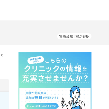
）
宮崎台駅
梶が谷駅
）で