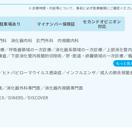
診療時間・内容等について、事前に必ず医療機関にご確認くださ
セカンドオピニオン
駐車場あり
マイナンバー保険証
対応
門科 消化器内科 肛門外科 内視鏡内科
診療／呼吸器領域の一次診療／消化器系領域の一次診療／上部消化管
検査／下部消化管内視鏡的切除術／肝･胆道・膵臓領域の一次診療／
泌尿器系領域の一次診療／乳腺領域の一次診療／内分泌･代謝･栄養領
もっと見
／ヒトパピローマウイルス感染症／インフルエンザ／成人の肺炎球菌
医／消化器外科専門医／消化器内視鏡専門医
EX／DINERS／DISCOVER