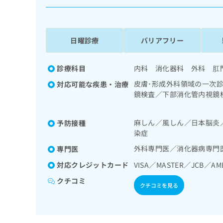
係
ク
者
リ
の
ニ
ッ
方
日曜診療
バリアフリー
ク
は
ナ
こ
ビ
診療科目
内科 消化器科 外科 肛
ち
に
皮膚･形成外科領域の一次
対応可能な疾患・治療
関
ら
鏡検査／下部消化管内視鏡
す
器系領域の一次診療／腎･
る
一次診療／漢方薬の処方
お
広
麻しん／風しん／日本脳炎
予防接種
広
問
染症
告
告
い
出
代
合
外科専門医／消化器病専門
専門医
稿
わ
理
対応クレジットカード
VISA／MASTER／JCB／AM
の
せ
店
お
は
クチコミ
の
問
クチコミを見る
こ
い
方
ち
合
ら
は
わ
こ