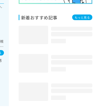
い。
新着おすすめ記事
もっと見る
内視
loading...
循環
域の
る
感
loading...
loading...