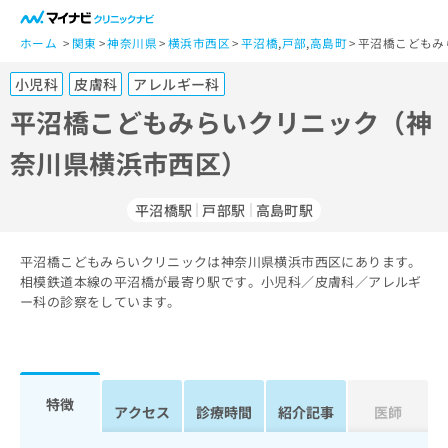
一
般
ホーム
関東
神奈川県
横浜市西区
平沼橋
,
戸部
,
高島町
平沼橋こどもみ
ユ
小児科
皮膚科
アレルギー科
ー
ザ
平沼橋こどもみらいクリニック（神
ー
奈川県横浜市西区）
の
方
は
平沼橋駅
戸部駅
高島町駅
こ
ち
平沼橋こどもみらいクリニックは神奈川県横浜市西区にあります。
ら
相模鉄道本線の平沼橋が最寄り駅です。小児科／皮膚科／アレルギ
ー科の診察をしています。
医
マ
療
イ
関
ナ
係
ビ
者
ク
特徴
アクセス
診療時間
紹介記事
医師
の
リ
方
ニ