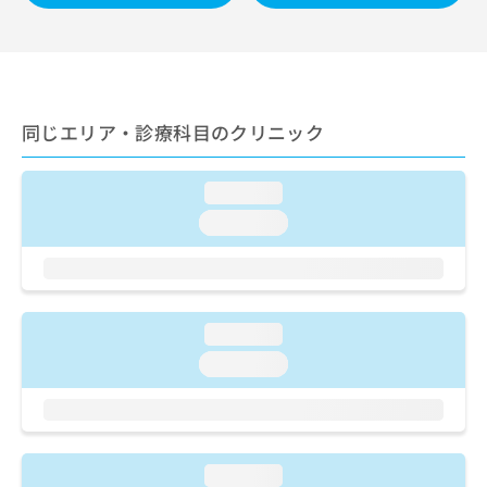
ご了
ら
み
承く
は
ださ
こ
無
い。
ち
料
ら
情
報
同じエリア・診療科目のクリニック
拡
掲
充
載
の
情
loading...
お
報
loading...
申
の
し
修
込
正
み
は
は
こ
loading...
こ
ち
ち
loading...
ら
ら
そ
の
他
loading...
の