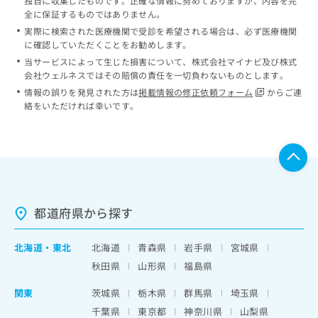
独自に収集したものです。正確な情報に努めておりますが、内容を完
全に保証するものではありません。
実際に検索された医療機関で受診を希望される場合は、必ず医療機関
に確認していただくことをお勧めします。
当サービスによって生じた損害について、株式会社マイナビ及び株式
会社ウェルネスではその賠償の責任を一切負わないものとします。
情報の誤りを発見された方は
掲載情報の修正依頼フォーム
からご連
絡をいただければ幸いです。
都道府県から探す
北海道
・
東北
北海道
青森県
岩手県
宮城県
秋田県
山形県
福島県
関東
茨城県
栃木県
群馬県
埼玉県
千葉県
東京都
神奈川県
山梨県