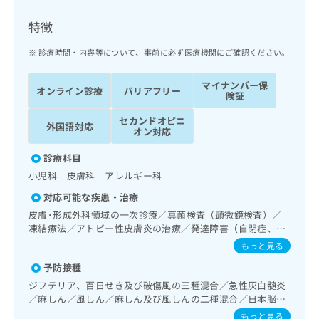
ッ
は
ク
こ
特徴
ナ
ち
ビ
診療時間・内容等について、事前に必ず医療機関にご確認ください。
ら
に
関
マイナンバー保
広
オンライン診療
バリアフリー
す
広
険証
告
る
告
代
セカンドオピニ
お
出
外国語対応
オン対応
理
問
稿
店
い
の
診療科目
合
の
お
小児科 皮膚科 アレルギー科
わ
方
問
せ
い
は
対応可能な疾患・治療
は
合
こ
皮膚･形成外科領域の一次診療／真菌検査（顕微鏡検査）／
こ
わ
ち
凍結療法／アトピー性皮膚炎の治療／発達障害（自閉症、学
ち
せ
習障害等）／小児領域の一次診療／小児呼吸器疾患／小児ア
ら
もっと見る
ら
は
レルギー疾患／小児の腸重積／乳幼児の育児相談／夜尿症の
こ
予防接種
治療／漢方薬の処方
こち
ち
広
ジフテリア、百日せき及び破傷風の三種混合／急性灰白髄炎
らは
広
ら
告
／麻しん／風しん／麻しん及び風しんの二種混合／日本脳炎
マイ
告
出
／破傷風／結核／Hib感染症／小児の肺炎球菌感染症／ヒト
ナビ
もっと見る