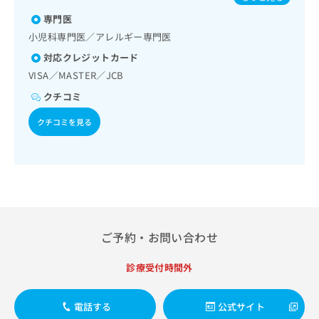
出
稿
クリ
パピローマウイルス感染症／水痘／インフルエンザ／成人の
資
稿
ニッ
専門医
の
肺炎球菌感染症／おたふくかぜ／B型肝炎／ロタウイルス感
料
クナ
の
染症
お
の
小児科専門医／アレルギー専門医
ビサ
お
問
ご
イト
対応クレジットカード
問
い
請
への
い
VISA／MASTER／JCB
合
お問
求
合
合せ
わ
は
クチコミ
フォ
わ
せ
こ
ーム
せ
は
ち
クチコミを見る
とな
は
こ
ら
りま
こ
ち
す。
ち
ら
クリ
無
ら
ニッ
料
クの
資
情
予
料
報
約・
の
症状
拡
ご予約・お問い合わせ
のご
ご
充
相談
請
の
など
求
診療受付時間外
お
はで
は
申
きま
こ
せん
し
電話する
公式サイト
ので
ち
込