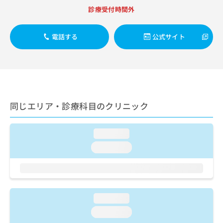
出
稿
クリ
資
診療受付時間外
稿
ニッ
の
料
クナ
の
お
の
ビサ
お
問
ご
電話する
公式サイト
イト
問
い
請
への
い
合
お問
求
合
合せ
わ
は
フォ
わ
せ
こ
ーム
せ
は
ち
とな
は
こ
ら
りま
こ
ち
同じエリア・診療科目のクリニック
す。
ち
ら
クリ
無
ら
ニッ
料
クの
loading...
資
情
予
料
loading...
報
約・
の
症状
拡
のご
ご
充
相談
請
の
など
求
お
はで
は
申
loading...
きま
こ
せん
し
loading...
ので
ち
込