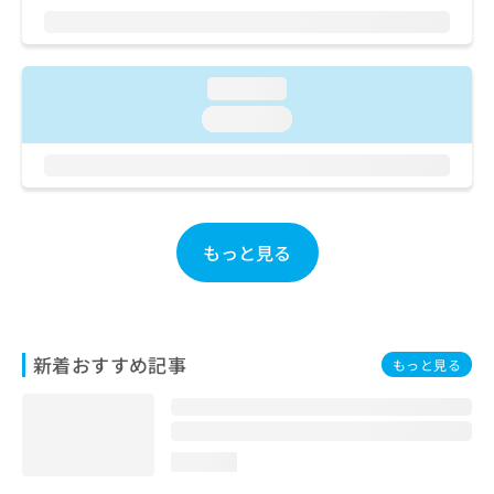
ご了
ら
み
承く
は
ださ
こ
無
い。
ち
料
loading...
ら
情
loading...
報
拡
掲
充
載
の
情
お
報
申
の
もっと見る
し
修
込
正
み
は
は
こ
こ
ち
新着おすすめ記事
もっと見る
ち
ら
ら
そ
の
loading...
他
の