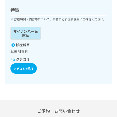
ッ
は
ク
こ
特徴
ナ
ち
ビ
診療時間・内容等について、事前に必ず医療機関にご確認ください。
ら
に
関
マイナンバー保
広
す
広
険証
告
る
告
代
お
診療科目
出
理
問
稿
耳鼻咽喉科
店
い
の
クチコミ
合
の
お
わ
方
問
クチコミを見る
せ
い
は
は
合
こ
こ
わ
ち
ち
せ
ら
ら
は
こ
こち
ち
広
らは
広
ら
告
ご予約・お問い合わせ
マイ
告
出
ナビ