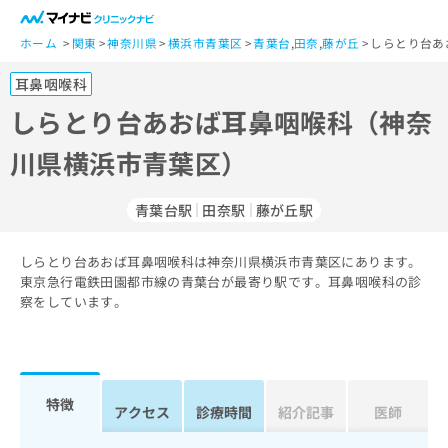
一
般
ホーム
関東
神奈川県
横浜市青葉区
青葉台
,
田奈
,
藤が丘
しらとり台あ
ユ
耳鼻咽喉科
ー
ザ
しらとり台あおば耳鼻咽喉科（神奈
ー
川県横浜市青葉区）
の
方
は
青葉台駅
田奈駅
藤が丘駅
こ
ち
しらとり台あおば耳鼻咽喉科は神奈川県横浜市青葉区にあります。
ら
東京急行電鉄田園都市線の青葉台が最寄り駅です。耳鼻咽喉科の診
察をしています。
医
マ
療
イ
関
ナ
係
ビ
者
ク
特徴
アクセス
診療時間
紹介記事
医師
の
リ
方
ニ