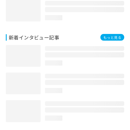
loading...
新着インタビュー記事
もっと見る
loading...
loading...
loading...