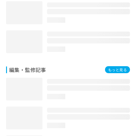
お
問
い
loading...
合
わ
せ
は
こ
loading...
ち
ら
編集・監修記事
もっと見る
loading...
loading...