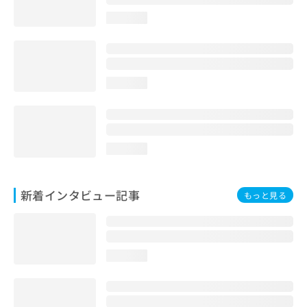
loading...
loading...
loading...
新着インタビュー記事
もっと見る
loading...