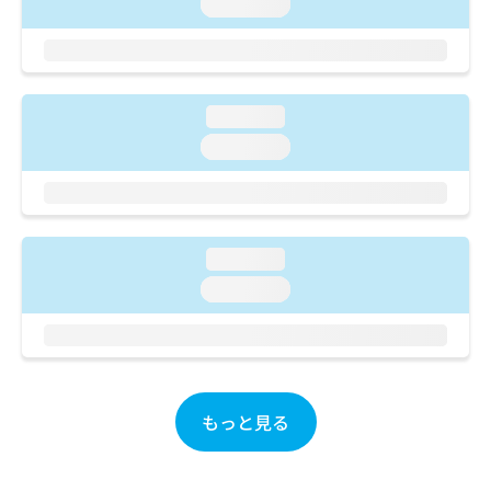
ご了
loading...
ら
み
承く
は
ださ
こ
無
い。
ち
料
ら
情
loading...
報
拡
loading...
掲
充
載
の
情
お
報
申
の
し
修
loading...
込
正
loading...
み
は
は
こ
こ
ち
ち
ら
ら
そ
もっと見る
の
他
の