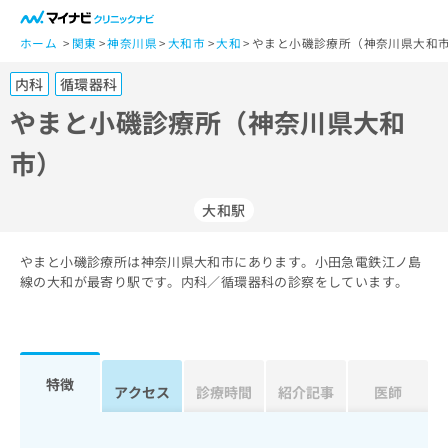
一
般
ホーム
関東
神奈川県
大和市
大和
やまと小磯診療所（神奈川県大和市
ユ
内科
循環器科
ー
ザ
やまと小磯診療所（神奈川県大和
ー
市）
の
方
は
大和駅
こ
ち
やまと小磯診療所は神奈川県大和市にあります。小田急電鉄江ノ島
ら
線の大和が最寄り駅です。内科／循環器科の診察をしています。
医
マ
療
イ
関
ナ
係
ビ
特徴
アクセス
診療時間
紹介記事
医師
者
ク
の
リ
方
ニ