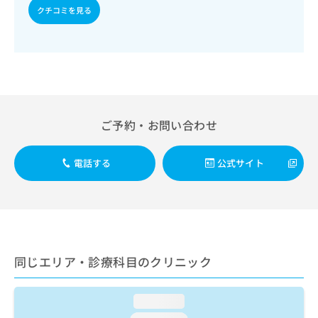
出
稿
クリ
資
クチコミを見る
稿
ニッ
の
料
クナ
の
お
の
ビサ
お
問
ご
イト
問
い
請
への
い
合
お問
求
合
合せ
わ
は
フォ
わ
せ
こ
ーム
せ
は
ち
ご予約・お問い合わせ
とな
は
こ
ら
りま
こ
ち
す。
ち
ら
クリ
電話する
公式サイト
無
ら
ニッ
料
クの
資
情
予
料
報
約・
の
症状
拡
のご
ご
充
相談
請
の
同じエリア・診療科目のクリニック
など
求
お
はで
は
申
きま
こ
せん
し
loading...
ので
ち
込