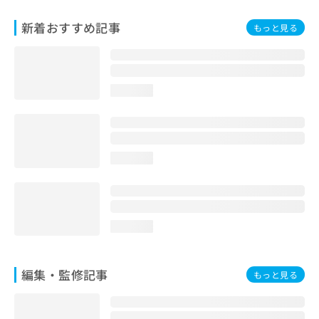
お
問
新着おすすめ記事
もっと見る
い
合
わ
せ
loading...
は
こ
ち
ら
loading...
loading...
編集・監修記事
もっと見る