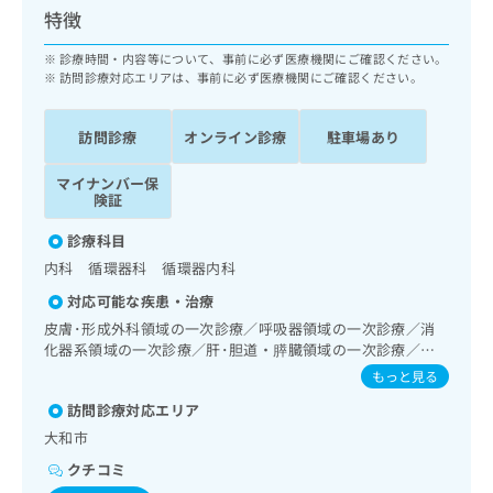
ッ
は
特徴
ク
こ
ナ
診療時間・内容等について、事前に必ず医療機関にご確認ください。
ち
ビ
訪問診療対応エリアは、事前に必ず医療機関にご確認ください。
ら
に
関
広
訪問診療
オンライン診療
駐車場あり
す
広
告
る
告
代
マイナンバー保
お
出
険証
理
問
稿
店
い
の
診療科目
合
の
お
内科 循環器科 循環器内科
わ
方
問
せ
い
対応可能な疾患・治療
は
は
合
こ
皮膚･形成外科領域の一次診療／呼吸器領域の一次診療／消
こ
わ
化器系領域の一次診療／肝･胆道・膵臓領域の一次診療／循
ち
ち
せ
環器系領域の一次診療／腎･泌尿器系領域の一次診療／内分
ら
もっと見る
ら
は
泌･代謝･栄養領域の一次診療／血液・免疫系領域の一次診療
訪問診療対応エリア
こ
こち
ち
広
大和市
らは
広
ら
告
マイ
クチコミ
告
出
ナビ