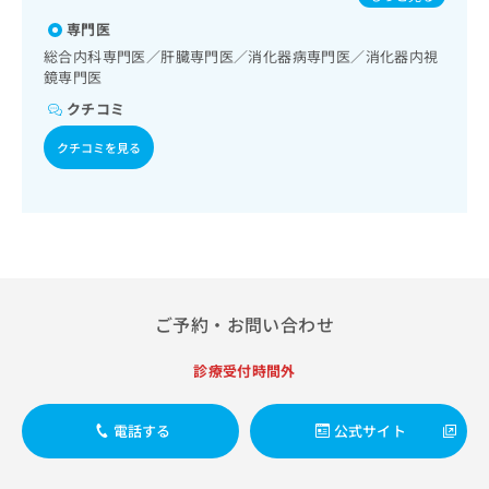
出
稿
クリ
資
稿
ニッ
専門医
の
料
クナ
の
お
の
総合内科専門医／肝臓専門医／消化器病専門医／消化器内視
ビサ
お
問
鏡専門医
ご
イト
問
い
請
への
クチコミ
い
合
お問
求
合
合せ
わ
は
クチコミを見る
フォ
わ
せ
こ
ーム
せ
は
ち
とな
は
こ
ら
りま
こ
ち
す。
ち
ら
クリ
無
ら
ニッ
料
クの
資
情
予
料
ご予約・お問い合わせ
報
約・
の
症状
拡
のご
ご
充
診療受付時間外
相談
請
の
など
求
お
はで
は
電話する
公式サイト
申
きま
こ
せん
し
ので
ち
込