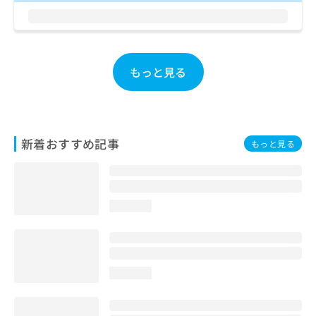
お
問
い
合
わ
もっと見る
せ
は
こ
ち
ら
新着おすすめ記事
もっと見る
loading...
loading...