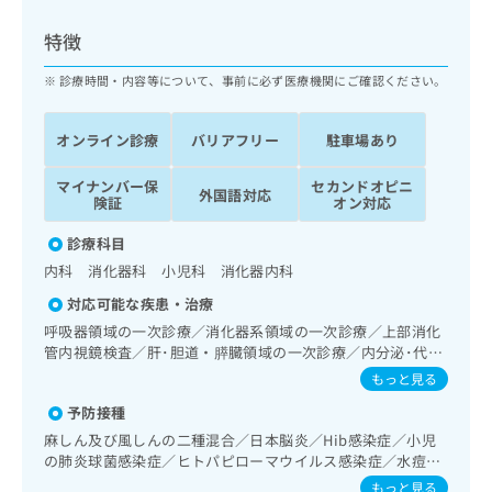
ッ
は
ク
こ
特徴
ナ
ち
ビ
診療時間・内容等について、事前に必ず医療機関にご確認ください。
ら
に
関
広
オンライン診療
バリアフリー
駐車場あり
す
広
告
る
告
代
マイナンバー保
セカンドオピニ
お
出
外国語対応
険証
オン対応
理
問
稿
店
い
の
診療科目
合
の
お
内科 消化器科 小児科 消化器内科
わ
方
問
せ
い
は
対応可能な疾患・治療
は
合
こ
呼吸器領域の一次診療／消化器系領域の一次診療／上部消化
こ
わ
ち
管内視鏡検査／肝･胆道・膵臓領域の一次診療／内分泌･代
ち
せ
謝･栄養領域の一次診療／糖尿病患者教育（食事療法、運動
ら
もっと見る
ら
は
療法、自己血糖測定）／糖尿病による合併症に対する継続的
こ
予防接種
な管理及び指導／小児領域の一次診療／漢方薬の処方
こち
ち
広
麻しん及び風しんの二種混合／日本脳炎／Hib感染症／小児
らは
広
ら
告
の肺炎球菌感染症／ヒトパピローマウイルス感染症／水痘／
マイ
告
出
インフルエンザ／成人の肺炎球菌感染症／おたふくかぜ
ナビ
もっと見る