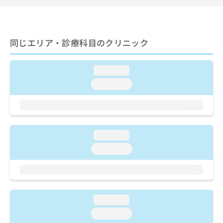
ご了
ら
み
承く
は
ださ
こ
無
い。
ち
料
同じエリア・診療科目のクリニック
ら
情
報
拡
掲
loading...
充
載
loading...
の
情
お
報
申
の
し
修
込
正
loading...
み
は
は
こ
loading...
こ
ち
ち
ら
ら
そ
loading...
の
他
loading...
の