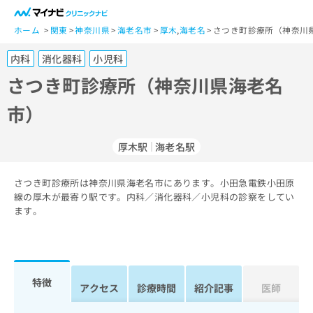
一
般
ホーム
関東
神奈川県
海老名市
厚木
,
海老名
さつき町診療所（神奈川
ユ
内科
消化器科
小児科
ー
ザ
さつき町診療所（神奈川県海老名
ー
市）
の
方
は
厚木駅
海老名駅
こ
ち
さつき町診療所は神奈川県海老名市にあります。小田急電鉄小田原
ら
線の厚木が最寄り駅です。内科／消化器科／小児科の診察をしてい
ます。
医
マ
療
イ
関
ナ
係
ビ
者
ク
特徴
アクセス
診療時間
紹介記事
医師
の
リ
方
ニ