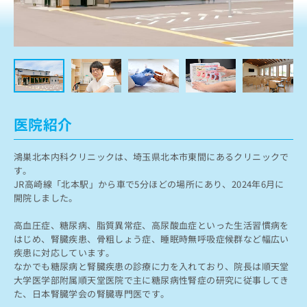
ッ
は
ク
こ
ナ
ち
ビ
ら
に
関
広
す
広
告
る
告
代
お
出
医院紹介
理
問
稿
店
い
の
鴻巣北本内科クリニックは、埼玉県北本市東間にあるクリニックで
合
の
お
す。
わ
方
問
JR高崎線「北本駅」から車で5分ほどの場所にあり、2024年6月に
せ
い
は
開院しました。
は
合
こ
こ
わ
ち
高血圧症、糖尿病、脂質異常症、高尿酸血症といった生活習慣病を
ち
せ
ら
はじめ、腎臓疾患、骨粗しょう症、睡眠時無呼吸症候群など幅広い
ら
は
疾患に対応しています。
こ
こち
なかでも糖尿病と腎臓疾患の診療に力を入れており、院長は順天堂
ち
広
らは
大学医学部附属順天堂医院で主に糖尿病性腎症の研究に従事してき
広
ら
告
マイ
た、日本腎臓学会の腎臓専門医です。
告
出
ナビ