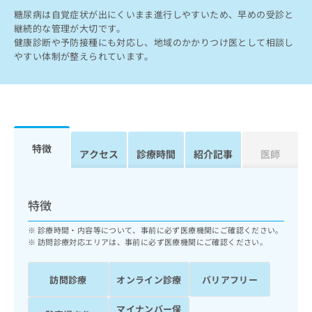
出
稿
クリ
資
糖尿病は自覚症状が出にくいまま進行しやすいため、早めの受診と
稿
ニッ
の
料
継続的な管理が大切です。
クナ
の
お
の
ビサ
健康診断や予防接種にも対応し、地域のかかりつけ医として相談し
お
問
ご
イト
やすい体制が整えられています。
問
い
請
への
い
合
お問
求
合
合せ
わ
は
フォ
わ
せ
こ
ーム
せ
は
ち
とな
は
こ
ら
りま
こ
ち
特徴
す。
アクセス
診療時間
紹介記事
医師
ち
ら
クリ
無
ら
ニッ
料
クの
資
情
予
特徴
料
報
約・
の
症状
拡
のご
診療時間・内容等について、事前に必ず医療機関にご確認ください。
ご
充
相談
訪問診療対応エリアは、事前に必ず医療機関にご確認ください。
請
の
など
求
お
はで
は
申
きま
訪問診療
オンライン診療
バリアフリー
こ
せん
し
ので
ち
込
マイナンバー保