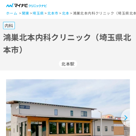
一
般
ホーム
関東
埼玉県
北本市
北本
鴻巣北本内科クリニック（埼玉県北本
ユ
内科
ー
ザ
鴻巣北本内科クリニック（埼玉県北
ー
本市）
の
方
は
北本駅
こ
ち
ら
医
マ
療
イ
関
ナ
係
ビ
者
ク
の
リ
方
ニ