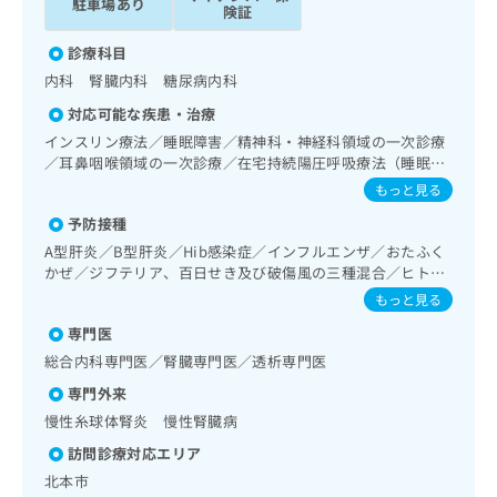
ご了
駐車場あり
ら
み
険証
承く
は
ださ
診療科目
こ
無
い。
ち
料
内科 腎臓内科 糖尿病内科
ら
情
対応可能な疾患・治療
報
インスリン療法／睡眠障害／精神科・神経科領域の一次診療
拡
掲
／耳鼻咽喉領域の一次診療／在宅持続陽圧呼吸療法（睡眠時
充
載
無呼吸症候群治療）／在宅における看取り／漢方薬の処方／
もっと見る
の
情
アルコール依存症／婦人科領域の一次診療／更年期障害治療
お
報
予防接種
／内分泌･代謝･栄養領域の一次診療／内分泌機能検査／アレ
申
の
ルギーの減感作療法／呼吸器領域の一次診療／在宅酸素療法
A型肝炎／B型肝炎／Hib感染症／インフルエンザ／おたふく
し
修
／小児領域の一次診療／循環器系領域の一次診療／消化器系
かぜ／ジフテリア、百日せき及び破傷風の三種混合／ヒトパ
込
正
領域の一次診療／皮膚･形成外科領域の一次診療／神経･脳血
ピローマウイルス感染症／ロタウイルス感染症／黄熱病／狂
もっと見る
み
は
管領域の一次診療／筋・骨格系及び外傷領域の一次診療／糖
犬病／結核／小児の肺炎球菌感染症／水痘／髄膜炎菌感染症
は
こ
尿病による合併症に対する継続的な管理及び指導／糖尿病患
専門医
／成人の肺炎球菌感染症／日本脳炎／破傷風／風しん／麻し
こ
ち
者教育（食事療法、運動療法、自己血糖測定）／肝･胆道・
ん及び風しんの二種混合
総合内科専門医／腎臓専門医／透析専門医
ち
ら
膵臓領域の一次診療／腎･泌尿器系領域の一次診療／血液・
ら
専門外来
免疫系領域の一次診療
慢性糸球体腎炎 慢性腎臓病
そ
の
訪問診療対応エリア
他
北本市
の