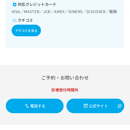
お
対応クレジットカード
問
VISA／MASTER／JCB／AMEX／DINERS／DISCOVER／銀聯
い
クチコミ
合
わ
クチコミを見る
せ
は
こ
ち
ら
ご予約・お問い合わせ
診療受付時間外
電話する
公式サイト