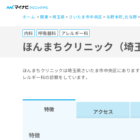
一
ホーム
関東
埼玉県
さいたま市中央区
与野本町
,
北与野
般
ユ
内科
呼吸器科
アレルギー科
ー
ザ
ほんまちクリニック（埼
ー
の
方
ほんまちクリニックは埼玉県さいたま市中央区にあります
は
レルギー科の診察をしています。
こ
ち
ら
特徴
アクセス
医
マ
療
イ
ナ
関
特徴
ビ