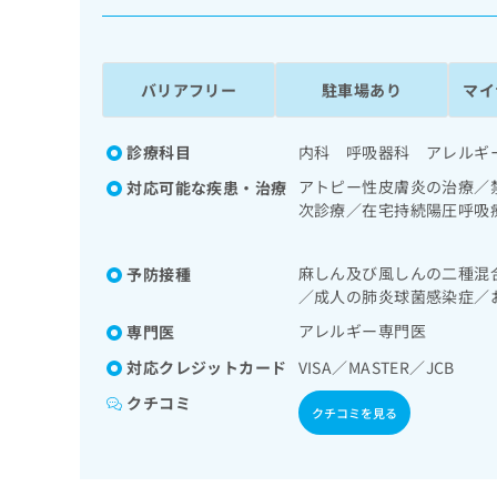
係
ク
者
リ
の
ニ
ッ
方
バリアフリー
駐車場あり
マイ
ク
は
ナ
こ
ビ
診療科目
内科 呼吸器科 アレルギ
ち
に
アトピー性皮膚炎の治療／
対応可能な疾患・治療
関
ら
次診療／在宅持続陽圧呼吸
す
診療／肝･胆道・膵臓領域
る
分泌･代謝･栄養領域の一
お
広
麻しん及び風しんの二種混
予防接種
運動療法、自己血糖測定）
広
問
／成人の肺炎球菌感染症／
告
告
域の一次診療／小児領域の
い
出
代
合
アレルギー専門医
専門医
稿
わ
理
対応クレジットカード
VISA／MASTER／JCB
の
せ
店
お
は
クチコミ
の
問
クチコミを見る
こ
い
方
ち
合
ら
は
わ
こ