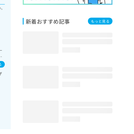
い。
新着おすすめ記事
もっと見る
一
loading...
次
内
る
、
ザ
領
loading...
loading...