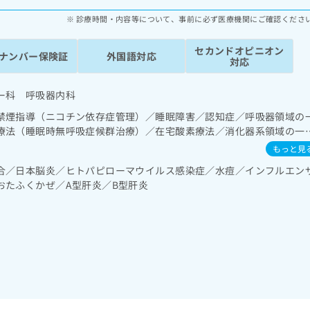
診療時間・内容等について、事前に必ず医療機関にご確認くださ
セカンドオピニオン
ナンバー保険証
外国語対応
対応
ー科 呼吸器内科
禁煙指導（ニコチン依存症管理）／睡眠障害／認知症／呼吸器領域の
療法（睡眠時無呼吸症候群治療）／在宅酸素療法／消化器系領域の一
の一次診療／循環器系領域の一次診療／腎･泌尿器系領域の一次診療／
もっと見
次診療／内分泌機能検査／インスリン療法／糖尿病患者教育（食事療法
合／日本脳炎／ヒトパピローマウイルス感染症／水痘／インフルエン
／糖尿病による合併症に対する継続的な管理及び指導／血液・免疫系
おたふくかぜ／A型肝炎／B型肝炎
一次診療／小児呼吸器疾患／小児アレルギー疾患／漢方薬の処方