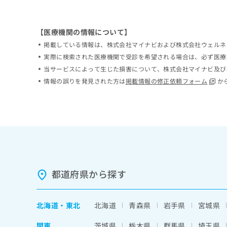
ち
み
ら
は
こ
【医療機関の情報について】
ち
掲載している情報は、株式会社マイナビおよび株式会社ウェルネ
そ
ら
の
実際に検索された医療機関で受診を希望される場合は、必ず医療
他
当サービスによって生じた損害について、株式会社マイナビ及び
の
情報の誤りを発見された方は
掲載情報の修正依頼フォーム
か
お
問
い
合
わ
せ
は
こ
ち
都道府県から探す
ら
北海道
・
東北
北海道
青森県
岩手県
宮城県
関東
茨城県
栃木県
群馬県
埼玉県