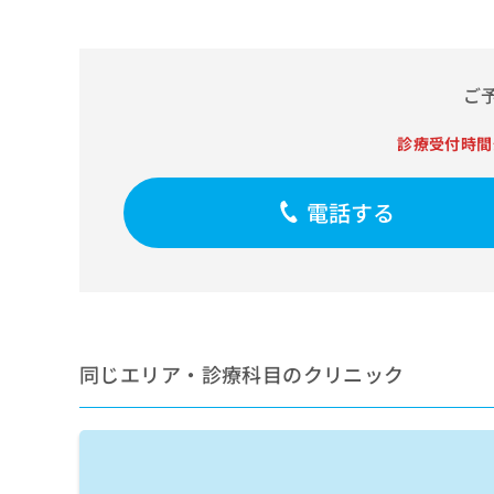
せ
こち
ち
らは
は
マイ
こ
ら
ナビ
ち
クリ
ご
ら
ニッ
クナ
広
ビサ
診療受付時間
広
資
イト
告
告
への
料
出
出
お問
の
稿
電話する
合せ
稿
ご
の
フォ
の
請
お
ーム
お
求
問
とな
問
りま
は
い
い
す。
こ
合
合
クリ
ち
わ
ニッ
わ
ら
せ
クの
せ
同じエリア・診療科目のクリニック
は
予
は
約・
こ
こ
無
症状
ち
ち
のご
料
ら
相談
ら
情
など
報
はで