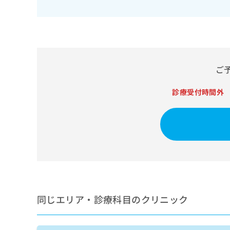
せ
こち
ち
らは
は
マイ
こ
ら
ナビ
ち
クリ
ら
ニッ
クナ
広
ビサ
ご
広
資
イト
告
告
への
料
出
出
お問
診療受付時間外
の
稿
合せ
稿
ご
の
フォ
の
請
お
ーム
お
求
問
とな
問
りま
は
い
い
す。
こ
合
合
クリ
ち
わ
ニッ
わ
ら
せ
クの
せ
は
予
は
約・
こ
こ
無
症状
ち
同じエリア・診療科目のクリニック
ち
のご
料
ら
相談
ら
情
など
報
はで