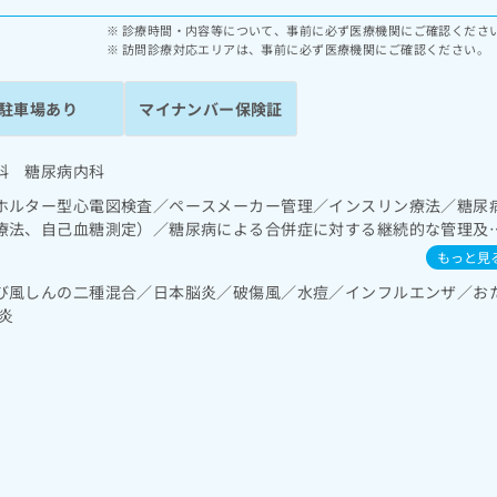
診療時間・内容等について、事前に必ず医療機関にご確認くださ
訪問診療対応エリアは、事前に必ず医療機関にご確認ください。
駐車場あり
マイナンバー保険証
科 糖尿病内科
ホルター型心電図検査／ペースメーカー管理／インスリン療法／糖尿
療法、自己血糖測定）／糖尿病による合併症に対する継続的な管理及
／CT撮影／漢方薬の処方
もっと見
び風しんの二種混合／日本脳炎／破傷風／水痘／インフルエンザ／お
炎