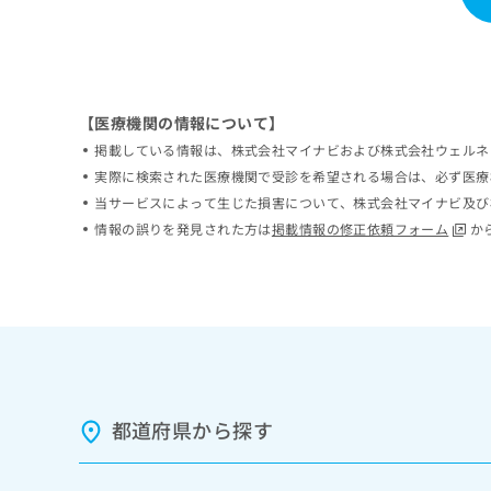
ち
み
ら
は
こ
ち
そ
ら
【医療機関の情報について】
の
他
掲載している情報は、株式会社マイナビおよび株式会社ウェルネ
の
実際に検索された医療機関で受診を希望される場合は、必ず医療
お
当サービスによって生じた損害について、株式会社マイナビ及び
問
情報の誤りを発見された方は
掲載情報の修正依頼フォーム
か
い
合
わ
せ
は
こ
ち
ら
都道府県から探す