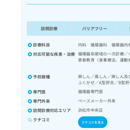
係
ク
者
リ
の
ニ
ッ
方
ク
訪問診療
バリアフリー
は
ナ
こ
ビ
ち
診療科目
内科 循環器科 循環器内
に
関
ら
循環器系領域の一次診療／
対応可能な疾患・治療
す
患者教育（食事療法、運動
る
指導／小児領域の一次診療
お
広
広
問
麻しん／風しん／麻しん及
予防接種
告
告
い
ふくかぜ／A型肝炎／B型肝
出
代
合
稿
わ
循環器専門医
専門医
理
の
せ
店
ペースメーカー外来
専門外来
お
は
の
問
こ
浜松市中央区
訪問診療対応エリア
い
方
ち
クチコミ
合
ら
は
クチコミを見る
わ
こ