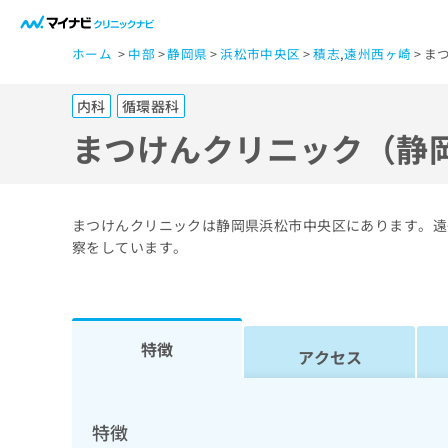
一
ホーム
中部
静岡県
浜松市中央区
積志
,
遠州西ヶ崎
ま
般
ユ
内科
循環器科
ー
ザ
まつけんクリニック（静
ー
の
方
まつけんクリニックは静岡県浜松市中央区にあります。遠
は
察をしています。
こ
ち
ら
特徴
アクセス
医
マ
療
イ
ナ
関
特徴
ビ