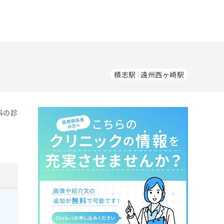
積志駅
遠州西ヶ崎駅
科の診