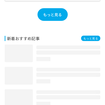
お
問
い
もっと見る
合
わ
せ
は
こ
新着おすすめ記事
もっと見る
ち
ら
loading...
loading...
loading...