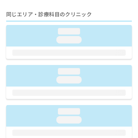
ご了
ら
み
承く
は
ださ
同じエリア・診療科目のクリニック
こ
無
い。
ち
料
ら
情
loading...
報
loading...
拡
掲
充
載
の
情
お
報
申
の
loading...
し
修
込
正
loading...
み
は
は
こ
こ
ち
ち
ら
ら
loading...
そ
loading...
の
他
の