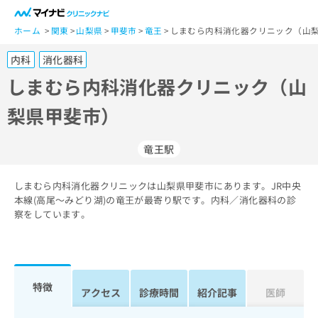
一
般
ホーム
関東
山梨県
甲斐市
竜王
しまむら内科消化器クリニック（山梨
ユ
内科
消化器科
ー
ザ
しまむら内科消化器クリニック（山
ー
梨県甲斐市）
の
方
は
竜王駅
こ
ち
しまむら内科消化器クリニックは山梨県甲斐市にあります。JR中央
ら
本線(高尾～みどり湖)の竜王が最寄り駅です。内科／消化器科の診
察をしています。
医
マ
療
イ
関
ナ
係
ビ
者
ク
特徴
アクセス
診療時間
紹介記事
医師
の
リ
方
ニ