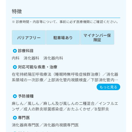
ッ
は
ク
こ
特徴
ナ
ち
ビ
診療時間・内容等について、事前に必ず医療機関にご確認ください。
ら
に
関
マイナンバー保
広
バリアフリー
駐車場あり
す
広
険証
告
る
告
代
お
診療科目
出
理
問
稿
内科 消化器科 消化器内科
店
い
の
対応可能な疾患・治療
合
の
お
わ
在宅持続陽圧呼吸療法（睡眠時無呼吸症候群治療）／消化器
方
問
せ
系領域の一次診療／上部消化管内視鏡検査／下部消化管内視
い
は
鏡検査／下部消化管内視鏡的切除術／肝･胆道・膵臓領域の
は
合
もっと見る
こ
一次診療／ホルター型心電図検査
こ
わ
ち
予防接種
ち
せ
ら
ら
麻しん／風しん／麻しん及び風しんの二種混合／インフルエ
は
ンザ／成人の肺炎球菌感染症／おたふくかぜ／B型肝炎
こ
こち
ち
広
専門医
らは
広
ら
告
マイ
消化器病専門医／消化器内視鏡専門医
告
出
ナビ