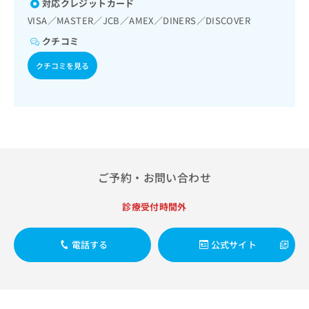
対応クレジットカード
出
稿
クリ
資
稿
ニッ
の
VISA／MASTER／JCB／AMEX／DINERS／DISCOVER
料
クナ
の
お
の
ビサ
クチコミ
お
問
ご
イト
問
い
請
への
クチコミを見る
い
合
お問
求
合
合せ
わ
は
フォ
わ
せ
こ
ーム
せ
は
ち
とな
は
こ
ら
りま
こ
ち
す。
ち
ら
クリ
無
ら
ニッ
ご予約・お問い合わせ
料
クの
資
情
予
料
報
約・
診療受付時間外
の
症状
拡
のご
ご
充
相談
請
電話する
公式サイト
の
など
求
お
はで
は
申
きま
こ
せん
し
ので
ち
込