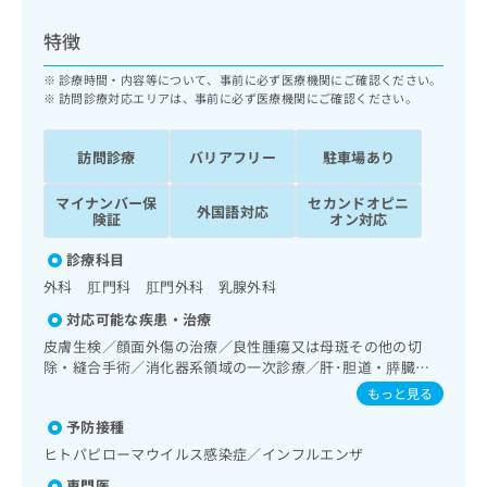
ッ
は
ク
こ
特徴
ナ
ち
ビ
診療時間・内容等について、事前に必ず医療機関にご確認ください。
ら
に
訪問診療対応エリアは、事前に必ず医療機関にご確認ください。
関
広
す
広
告
訪問診療
バリアフリー
駐車場あり
る
告
代
お
出
マイナンバー保
セカンドオピニ
理
問
稿
外国語対応
険証
オン対応
店
い
の
合
の
お
診療科目
わ
方
問
外科 肛門科 肛門外科 乳腺外科
せ
い
は
は
合
対応可能な疾患・治療
こ
こ
わ
皮膚生検／顔面外傷の治療／良性腫瘍又は母斑その他の切
ち
ち
せ
除・縫合手術／消化器系領域の一次診療／肝･胆道・膵臓領
ら
ら
は
域の一次診療／更年期障害治療／乳腺領域の一次診療／リン
もっと見る
こ
パ節生検／筋・骨格系及び外傷領域の一次診療／硬膜外麻酔
こち
予防接種
ち
／医療用麻薬によるがん疼痛治療／画像診断管理（専ら画像
広
らは
広
ら
診断を担当する医師による読影）／マンモグラフィー検査
告
ヒトパピローマウイルス感染症／インフルエンザ
マイ
（乳房撮影）／漢方薬の処方
告
出
ナビ
専門医