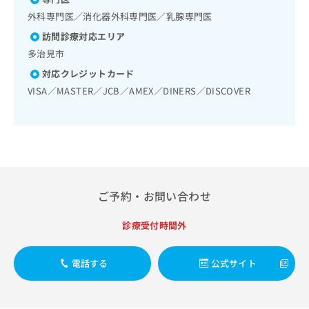
出
稿
クリ
資
外科専門医／消化器外科専門医／乳腺専門医
稿
ニッ
の
料
クナ
の
お
の
訪問診療対応エリア
ビサ
お
問
ご
イト
多治見市
問
い
請
への
い
対応クレジットカード
合
お問
求
合
合せ
わ
は
VISA／MASTER／JCB／AMEX／DINERS／DISCOVER
フォ
わ
せ
こ
ーム
せ
は
ち
とな
は
こ
ら
りま
こ
ち
す。
ち
ら
クリ
無
ら
ニッ
料
クの
資
情
予
ご予約・お問い合わせ
料
報
約・
の
症状
拡
診療受付時間外
のご
ご
充
相談
請
の
など
求
お
電話する
公式サイト
はで
は
申
きま
こ
せん
し
ので
ち
込