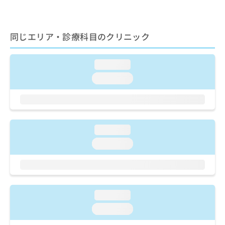
ご了
ら
み
承く
は
ださ
こ
無
い。
同じエリア・診療科目のクリニック
ち
料
ら
情
報
loading...
拡
掲
充
載
loading...
の
情
お
報
申
の
し
修
込
正
loading...
み
は
loading...
は
こ
こ
ち
ち
ら
ら
そ
loading...
の
loading...
他
の