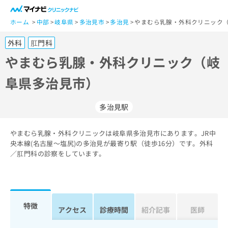
一
般
ホーム
中部
岐阜県
多治見市
多治見
やまむら乳腺・外科クリニック（
ユ
外科
肛門科
ー
ザ
やまむら乳腺・外科クリニック（岐
ー
阜県多治見市）
の
方
は
多治見駅
こ
ち
やまむら乳腺・外科クリニックは岐阜県多治見市にあります。JR中
ら
央本線(名古屋～塩尻)の多治見が最寄り駅（徒歩16分）です。外科
／肛門科の診察をしています。
医
マ
療
イ
関
ナ
係
ビ
者
ク
特徴
アクセス
診療時間
紹介記事
医師
の
リ
方
ニ