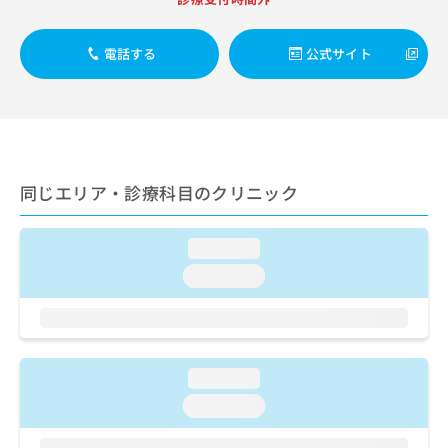
ご了
ら
み
承く
は
ださ
こ
無
い。
電話する
公式サイト
ち
料
ら
情
報
拡
掲
充
載
の
情
同じエリア・診療科目のクリニック
お
報
申
の
し
修
loading...
込
正
み
は
loading...
は
こ
こ
ち
ち
ら
ら
loading...
そ
の
loading...
他
の