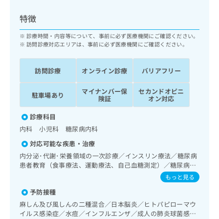
ッ
は
ク
こ
特徴
ナ
ち
ビ
診療時間・内容等について、事前に必ず医療機関にご確認ください。
ら
に
訪問診療対応エリアは、事前に必ず医療機関にご確認ください。
関
広
す
広
告
訪問診療
オンライン診療
バリアフリー
る
告
代
お
出
マイナンバー保
セカンドオピニ
理
問
稿
駐車場あり
険証
オン対応
店
い
の
合
の
お
診療科目
わ
方
問
内科 小児科 糖尿病内科
せ
い
は
は
合
対応可能な疾患・治療
こ
こ
わ
内分泌･代謝･栄養領域の一次診療／インスリン療法／糖尿病
ち
ち
せ
患者教育（食事療法、運動療法、自己血糖測定）／糖尿病に
ら
ら
は
よる合併症に対する継続的な管理及び指導
もっと見る
こ
こち
予防接種
ち
広
らは
広
ら
告
麻しん及び風しんの二種混合／日本脳炎／ヒトパピローマウ
マイ
告
出
イルス感染症／水痘／インフルエンザ／成人の肺炎球菌感染
ナビ