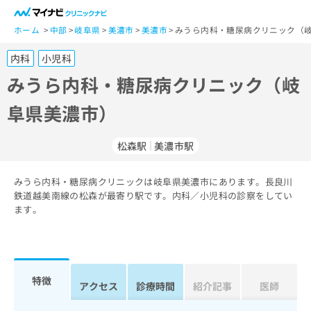
一
般
ホーム
中部
岐阜県
美濃市
美濃市
みうら内科・糖尿病クリニック（岐
ユ
内科
小児科
ー
ザ
みうら内科・糖尿病クリニック（岐
ー
阜県美濃市）
の
方
は
松森駅
美濃市駅
こ
ち
みうら内科・糖尿病クリニックは岐阜県美濃市にあります。長良川
ら
鉄道越美南線の松森が最寄り駅です。内科／小児科の診察をしてい
ます。
医
マ
療
イ
関
ナ
係
ビ
者
ク
特徴
アクセス
診療時間
紹介記事
医師
の
リ
方
ニ