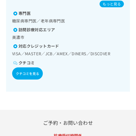
出
症／おたふくかぜ／B型肝炎
稿
クリ
資
もっと見る
稿
ニッ
の
料
クナ
専門医
の
お
の
ビサ
お
問
糖尿病専門医／老年病専門医
ご
イト
問
い
請
への
訪問診療対応エリア
い
合
お問
求
美濃市
合
合せ
わ
は
フォ
わ
せ
こ
対応クレジットカード
ーム
せ
は
ち
VISA／MASTER／JCB／AMEX／DINERS／DISCOVER
とな
は
こ
ら
りま
こ
クチコミ
ち
す。
ち
ら
クリ
無
クチコミを見る
ら
ニッ
料
クの
資
情
予
料
報
約・
の
症状
拡
のご
ご
充
相談
請
の
など
求
お
はで
は
申
きま
ご予約・お問い合わせ
こ
せん
し
ので
ち
込
診療受付時間外